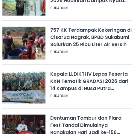
2026 Hadirkan Dampak Nyata
bagi Masyarakat
SUKABUMI
757 KK Terdampak Kekeringan di
Cisarua Nagrak, BPBD Sukabumi
Salurkan 25 Ribu Liter Air Bersih
SUKABUMI
Kepala LLDIKTI IV Lepas Peserta
KKN Tematik GRADASI 2026 dari
14 Kampus di Nusa Putra
University
SUKABUMI
Dentuman Tambur dan Plara
Fest Tandai Dimulainya
Rangkaian Hari Jadi ke-156