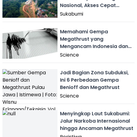
Nasional, Akses Cepat
Wisata Bocimi
Sukabumi
Memahami Gempa
Megathrust yang
Mengancam Indonesia dan
Catatan Sejarahnya
Science
Jadi Bagian Zona Subduksi,
Ini 6 Perbedaan Gempa
Benioff dan Megathrust
Science
Menyingkap Laut Sukabumi:
Jalur Narkoba Internasional
hingga Ancaman Megathrust
Peristiwa