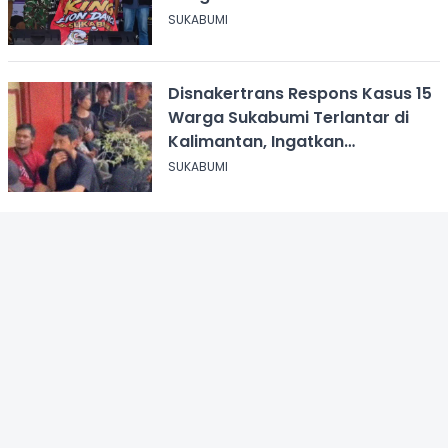
Kabupaten Sukabumi
SUKABUMI
Disnakertrans Respons Kasus 15
Warga Sukabumi Terlantar di
Kalimantan, Ingatkan
Pentingnya Perjanjian Kerja
SUKABUMI