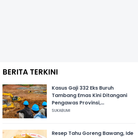
BERITA TERKINI
Kasus Gaji 332 Eks Buruh
Tambang Emas Kini Ditangani
Pengawas Provinsi,
Disnakertrans Sukabumi Terus
SUKABUMI
Dampingi
Resep Tahu Goreng Bawang, Ide