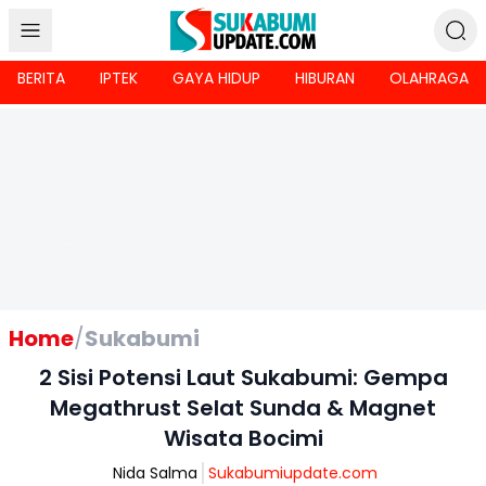
BERITA
IPTEK
GAYA HIDUP
HIBURAN
OLAHRAGA
Home
/
Sukabumi
2 Sisi Potensi Laut Sukabumi: Gempa
Megathrust Selat Sunda & Magnet
Wisata Bocimi
Nida Salma
Sukabumiupdate.com