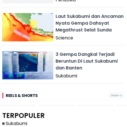
Laut Sukabumi dan Ancaman
Nyata Gempa Dahsyat
Megathrust Selat Sunda
Science
3 Gempa Dangkal Terjadi
Beruntun Di Laut Sukabumi
dan Banten
Sukabumi
REELS & SHORTS
Geser
Pantai
Suami Nikita Willy
Kakek 90 Tahun
Fest
Cikembang,
Kembali Jadi
Kibarkan Bendera
San 
Destinasi Wisata
Sorotan, Imami
Merah Putih
Rib
Asri Di Sukabumi,
Salat Jumat Di
Sambil Nyanyikan
Berl
Hanya 40 Menit
Kanada
Lagu Indonesia
Dike
TERPOPULER
Dari
Raya
Ban
Palabuhanratu
Sukabumi