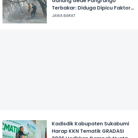
Gunung Gede Pangrango
Terbakar: Diduga Dipicu Faktor
Alam
JAWA BARAT
Kadisdik Kabupaten Sukabumi
Harap KKN Tematik GRADASI