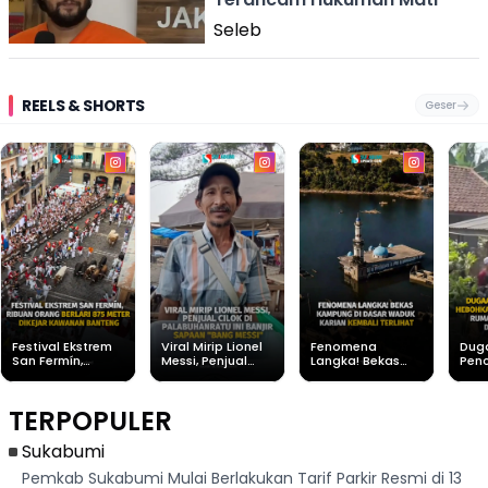
Seleb
REELS & SHORTS
Geser
Festival Ekstrem
Viral Mirip Lionel
Fenomena
Dug
San Fermín,
Messi, Penjual
Langka! Bekas
Pen
Ribuan Orang
Cilok di
Kampung di
Heb
Berlari 875 Meter
Palabuhanratu Ini
Dasar Waduk
Sim
Dikejar Kawanan
Banjir Sapaan
Karian Kembali
Suk
TERPOPULER
Banteng
"Bang Messi"
Terlihat
Terd
Dik
Sukabumi
Pemkab Sukabumi Mulai Berlakukan Tarif Parkir Resmi di 13