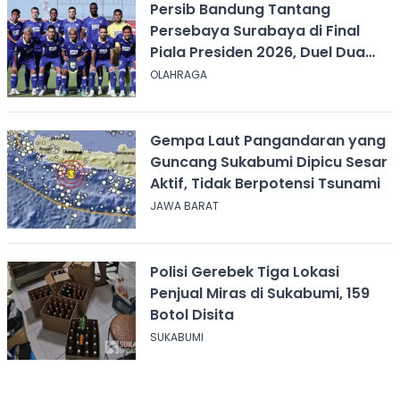
Persib Bandung Tantang
Persebaya Surabaya di Final
Piala Presiden 2026, Duel Dua
Tim Tak Terkalahkan
OLAHRAGA
Gempa Laut Pangandaran yang
Guncang Sukabumi Dipicu Sesar
Aktif, Tidak Berpotensi Tsunami
JAWA BARAT
Polisi Gerebek Tiga Lokasi
Penjual Miras di Sukabumi, 159
Botol Disita
SUKABUMI