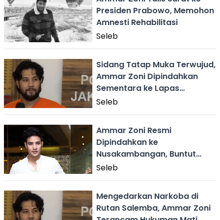
Presiden Prabowo, Memohon
Amnesti Rehabilitasi
Seleb
Sidang Tatap Muka Terwujud,
Ammar Zoni Dipindahkan
Sementara ke Lapas
Cipinang
Seleb
Ammar Zoni Resmi
Dipindahkan ke
Nusakambangan, Buntut
Mengedarkan Narkoba di
Seleb
Rutan
Mengedarkan Narkoba di
Rutan Salemba, Ammar Zoni
Terancam Hukuman Mati