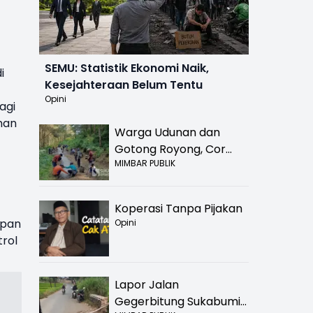
SEMU: Statistik Ekonomi Naik,
i
Kesejahteraan Belum Tentu
Opini
agi
han
Warga Udunan dan
Gotong Royong, Cor
MIMBAR PUBLIK
Jalan Hancur di
Nyalindung Sukabumi
Koperasi Tanpa Pijakan
apan
Opini
rol
Lapor Jalan
Gegerbitung Sukabumi