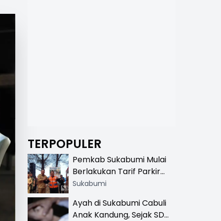
TERPOPULER
Pemkab Sukabumi Mulai
Berlakukan Tarif Parkir
Resmi di 13 Lokasi Wisata,
Sukabumi
Petugas Pakai Rompi
Ayah di Sukabumi Cabuli
Khusus
Anak Kandung, Sejak SD