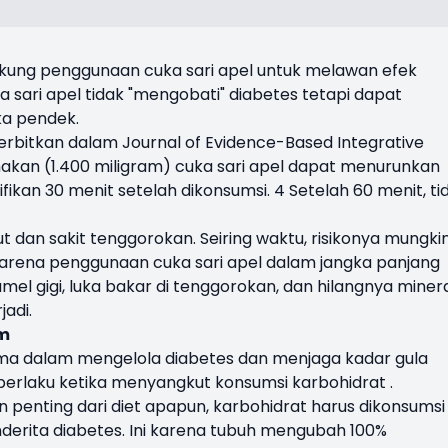
ukung penggunaan cuka sari apel untuk melawan efek
ka sari apel tidak "mengobati" diabetes tetapi dapat
ka pendek.
erbitkan dalam Journal of Evidence-Based Integrative
kan (1.400 miligram) cuka sari apel dapat menurunkan
fikan 30 menit setelah dikonsumsi. 4 Setelah 60 menit, ti
t dan sakit tenggorokan. Seiring waktu, risikonya mungki
arena penggunaan cuka sari apel dalam jangka panjang
l gigi, luka bakar di tenggorokan, dan hilangnya miner
jadi.
am
a dalam mengelola diabetes dan menjaga kadar gula
 berlaku ketika menyangkut konsumsi karbohidrat .
 penting dari diet apapun, karbohidrat harus dikonsumsi
derita diabetes. Ini karena tubuh mengubah 100%