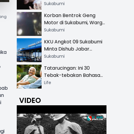
Hingga SMA
Sukabumi
Korban Bentrok Geng
yang
Motor di Sukabumi, Warga
dan Sopir Tangki
Sukabumi
Pertamina Kena Bacok
KKU Angkot 09 Sukabumi
Minta Dishub Jabar
ika
Tertibkan Trayek Ciawi-
Sukabumi
Cicurug: Ancam Mogok
p
Tatarucingan: Ini 30
Narik
Tebak-tebakan Bahasa
Sunda yang Sangat
Life
bab
Menghibur
un
VIDEO
i
gi