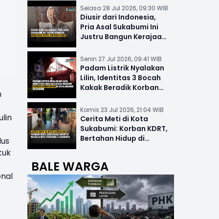
Selasa 28 Jul 2026, 09:30 WIB
Diusir dari Indonesia,
Pria Asal Sukabumi Ini
Justru Bangun Kerajaan
Hotel Mewah Dunia
Senin 27 Jul 2026, 09:41 WIB
Padam Listrik Nyalakan
Lilin, Identitas 3 Bocah
Kakak Beradik Korban
n
Kebakaran di Nyalindung
Kamis 23 Jul 2026, 21:04 WIB
ulin
Cerita Meti di Kota
Sukabumi: Korban KDRT,
Bertahan Hidup di
lus
Musala-MCK Bersama 2
tuk
Anaknya
BALE WARGA
enal