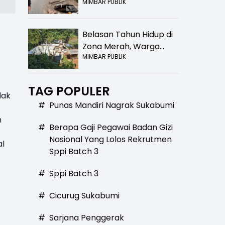
MIMBAR PUBLIK
Bolong! Bahaya Bagi
Pengendara
Belasan Tahun Hidup di
Zona Merah, Warga
MIMBAR PUBLIK
Kampung Nangewer
Purabaya Masih
Menanti Kepastian
TAG POPULER
Relokasi
dak
#
Punas Mandiri Nagrak Sukabumi
n
#
Berapa Gaji Pegawai Badan Gizi
Nasional Yang Lolos Rekrutmen
al
Sppi Batch 3
#
Sppi Batch 3
#
Cicurug Sukabumi
#
Sarjana Penggerak