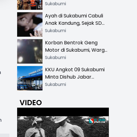
Resmi di 13 Lokasi Wisata,
Sukabumi
Petugas Pakai Rompi
Ayah di Sukabumi Cabuli
Khusus
Anak Kandung, Sejak SD
Hingga SMA
Sukabumi
Korban Bentrok Geng
Motor di Sukabumi, Warga
dan Sopir Tangki
Sukabumi
Pertamina Kena Bacok
KKU Angkot 09 Sukabumi
h
Minta Dishub Jabar
Tertibkan Trayek Ciawi-
Sukabumi
Cicurug: Ancam Mogok
Narik
VIDEO
n