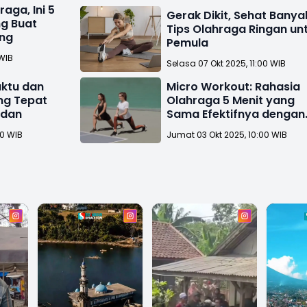
aga, Ini 5
Gerak Dikit, Sehat Banya
ng Buat
Tips Olahraga Ringan un
ang
Pemula
 WIB
Selasa 07 Okt 2025, 11:00 WIB
aktu dan
Micro Workout: Rahasia
ng Tepat
Olahraga 5 Menit yang
adan
Sama Efektifnya dengan
Gym
00 WIB
Jumat 03 Okt 2025, 10:00 WIB