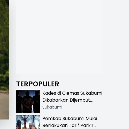
TERPOPULER
Kades di Ciemas Sukabumi
Dikabarkan Dijemput
Satnarkoba, Polisi
Sukabumi
Benarkan Ada Penindakan
Pemkab Sukabumi Mulai
Berlakukan Tarif Parkir