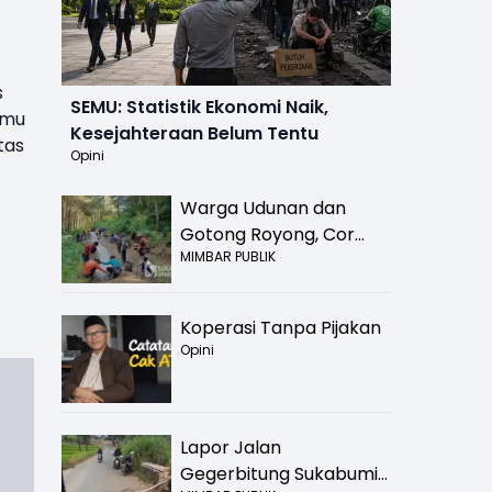
s
SEMU: Statistik Ekonomi Naik,
amu
Kesejahteraan Belum Tentu
tas
Opini
Warga Udunan dan
Gotong Royong, Cor
MIMBAR PUBLIK
Jalan Hancur di
Nyalindung Sukabumi
Koperasi Tanpa Pijakan
Opini
Lapor Jalan
Gegerbitung Sukabumi