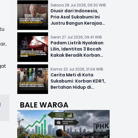
Selasa 28 Jul 2026, 09:30 WIB
Diusir dari Indonesia,
Pria Asal Sukabumi Ini
Justru Bangun Kerajaan
tu
Hotel Mewah Dunia
Senin 27 Jul 2026, 09:41 WIB
Padam Listrik Nyalakan
ar,
Lilin, Identitas 3 Bocah
Kakak Beradik Korban
Kebakaran di Nyalindung
gat
Kamis 23 Jul 2026, 21:04 WIB
Cerita Meti di Kota
Sukabumi: Korban KDRT,
Bertahan Hidup di
Musala-MCK Bersama 2
Anaknya
g
BALE WARGA