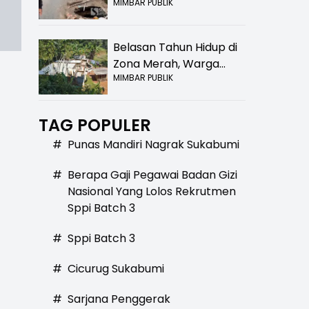
MIMBAR PUBLIK
Bolong! Bahaya Bagi
Pengendara
Belasan Tahun Hidup di
Zona Merah, Warga
MIMBAR PUBLIK
Kampung Nangewer
Purabaya Masih
Menanti Kepastian
TAG POPULER
Relokasi
#
Punas Mandiri Nagrak Sukabumi
#
Berapa Gaji Pegawai Badan Gizi
Nasional Yang Lolos Rekrutmen
Sppi Batch 3
#
Sppi Batch 3
#
Cicurug Sukabumi
#
Sarjana Penggerak