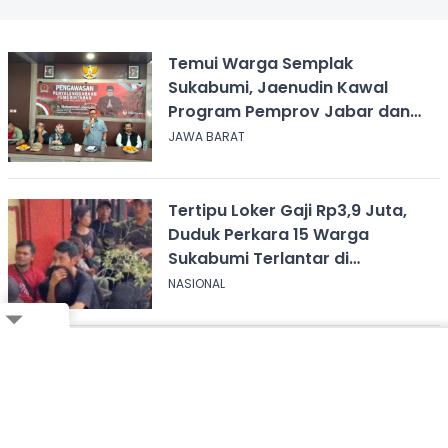
Temui Warga Semplak
Sukabumi, Jaenudin Kawal
Program Pemprov Jabar dan
Serap Aspirasi
JAWA BARAT
Tertipu Loker Gaji Rp3,9 Juta,
Duduk Perkara 15 Warga
Sukabumi Terlantar di
Kalimantan
NASIONAL
Close
THE BOYZ Akan Melanjutkan
Ikuti Whatsapp Channel Kami,
Klik Disini!
Aktivitas dengan 9 Member di
Bawah Label Baru
Bagikan ke Whatsapp
SELEB