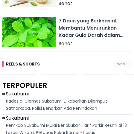
Gula Darah
Sehat
7 Daun yang Berkhasiat
Membantu Menurunkan
Kadar Gula Darah dalam
Tubuh
Sehat
REELS & SHORTS
Geser
Pantai
Suami Nikita Willy
Kakek 90 Tahun
Fest
Cikembang,
Kembali Jadi
Kibarkan Bendera
San 
Destinasi Wisata
Sorotan, Imami
Merah Putih
Rib
Asri Di Sukabumi,
Salat Jumat Di
Sambil Nyanyikan
Berl
Hanya 40 Menit
Kanada
Lagu Indonesia
Dike
TERPOPULER
Dari
Raya
Ban
Palabuhanratu
Sukabumi
Kades di Ciemas Sukabumi Dikabarkan Dijemput
Satnarkoba, Polisi Benarkan Ada Penindakan
Sukabumi
Pemkab Sukabumi Mulai Berlakukan Tarif Parkir Resmi di 13
Lokasi Wisata, Petugas Pakai Rompi Khusus