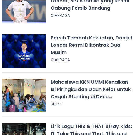
Loncar, Bek Kroasia yang Resmi
Gabung Persib Bandung
OLAHRAGA
Persib Tambah Kekuatan, Danijel
Loncar Resmi Dikontrak Dua
Musim
OLAHRAGA
Mahasiswa KKN UMMI Kenalkan
Isi Piringku dan Daun Kelor untuk
Cegah Stunting di Desa
Calingcing
SEHAT
Lirik Lagu THIS & THAT Stray Kids:
I'll Take This and That, This and