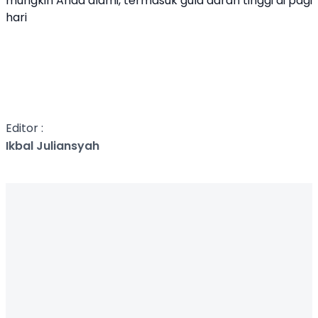
mungkin Anda alami, termasuk gula darah tinggi di pagi
hari
Editor :
Ikbal Juliansyah