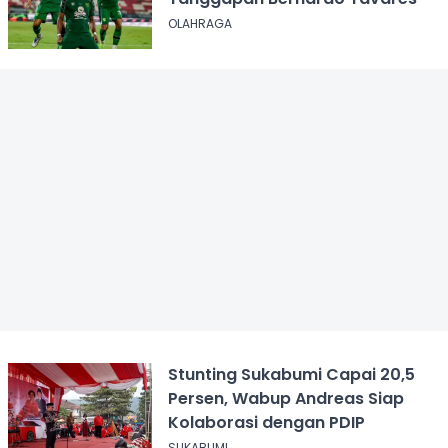
OLAHRAGA
Stunting Sukabumi Capai 20,5
Persen, Wabup Andreas Siap
Kolaborasi dengan PDIP
SUKABUMI