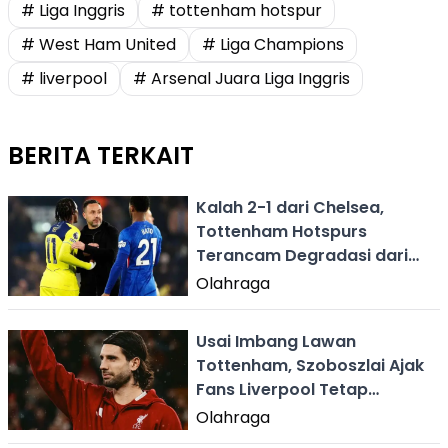
# Liga Inggris
# tottenham hotspur
# West Ham United
# Liga Champions
# liverpool
# Arsenal Juara Liga Inggris
BERITA TERKAIT
Kalah 2-1 dari Chelsea,
Tottenham Hotspurs
Terancam Degradasi dari
Liga Inggris
Olahraga
Usai Imbang Lawan
Tottenham, Szoboszlai Ajak
Fans Liverpool Tetap
Mendukung Tim
Olahraga