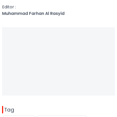
Editor :
Muhammad Farhan Al Rasyid
Tag