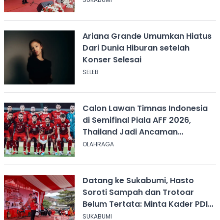
Ariana Grande Umumkan Hiatus
Dari Dunia Hiburan setelah
Konser Selesai
SELEB
Calon Lawan Timnas Indonesia
di Semifinal Piala AFF 2026,
Thailand Jadi Ancaman
Terbesar
OLAHRAGA
Datang ke Sukabumi, Hasto
Soroti Sampah dan Trotoar
Belum Tertata: Minta Kader PDIP
Bersihkan Kota
SUKABUMI