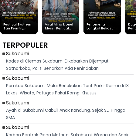
Festival Ekstrem
Viral Mirip Lionel
Fenomena
Dug
San Fermín,
Messi, Penjual
Langka! Bekas
Pen
Ribuan Orang
Cilok di
Kampung di
Heb
Berlari 875 Meter
Palabuhanratu Ini
Dasar Waduk
Sim
Dikejar Kawanan
Banjir Sapaan
Karian Kembali
Suk
TERPOPULER
Banteng
"Bang Messi"
Terlihat
Terd
Dik
Sukabumi
Kades di Ciemas Sukabumi Dikabarkan Dijemput
Satnarkoba, Polisi Benarkan Ada Penindakan
Sukabumi
Pemkab Sukabumi Mulai Berlakukan Tarif Parkir Resmi di 13
Lokasi Wisata, Petugas Pakai Rompi Khusus
Sukabumi
Ayah di Sukabumi Cabuli Anak Kandung, Sejak SD Hingga
SMA
Sukabumi
Korban Bentrok Geng Motor di Sukabumi, Warga dan Sopir