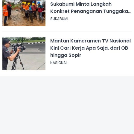
Sukabumi Minta Langkah
Konkret Penanganan Tunggakan
Gaji Rp8,4 Miliar
SUKABUMI
Mantan Kameramen TV Nasional
Kini Cari Kerja Apa Saja, dari OB
hingga Sopir
NASIONAL