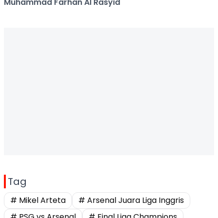
Muhammad Farhan Al Rasyid
Tag
# Mikel Arteta
# Arsenal Juara Liga Inggris
# PSG vs Arsenal
# Final Liga Champions