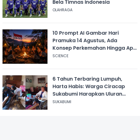
Bela Timnas Indonesia
OLAHRAGA
10 Prompt AI Gambar Hari
Pramuka 14 Agustus, Ada
Konsep Perkemahan Hingga Api
Unggun
SCIENCE
6 Tahun Terbaring Lumpuh,
Harta Habis: Warga Ciracap
Sukabumi Harapkan Uluran
Tangan KDM
SUKABUMI