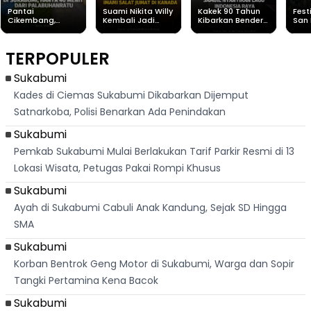
Pantai
Suami Nikita Willy
Kakek 90 Tahun
Fest
Cikembang,
Kembali Jadi
Kibarkan Bendera
San 
Destinasi Wisata
Sorotan, Imami
Merah Putih
Rib
Asri Di Sukabumi,
Salat Jumat Di
Sambil Nyanyikan
Berl
Hanya 40 Menit
Kanada
Lagu Indonesia
Dike
TERPOPULER
Dari
Raya
Ban
Palabuhanratu
Sukabumi
Kades di Ciemas Sukabumi Dikabarkan Dijemput
Satnarkoba, Polisi Benarkan Ada Penindakan
Sukabumi
Pemkab Sukabumi Mulai Berlakukan Tarif Parkir Resmi di 13
Lokasi Wisata, Petugas Pakai Rompi Khusus
Sukabumi
Ayah di Sukabumi Cabuli Anak Kandung, Sejak SD Hingga
SMA
Sukabumi
Korban Bentrok Geng Motor di Sukabumi, Warga dan Sopir
Tangki Pertamina Kena Bacok
Sukabumi