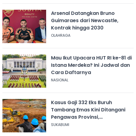
Arsenal Datangkan Bruno
Guimaraes dari Newcastle,
Kontrak hingga 2030
OLAHRAGA
Mau Ikut Upacara HUT RI ke-81 di
Istana Merdeka? Ini Jadwal dan
Cara Daftarnya
NASIONAL
Kasus Gaji 332 Eks Buruh
Tambang Emas Kini Ditangani
Pengawas Provinsi,
Disnakertrans Sukabumi Terus
SUKABUMI
Dampingi