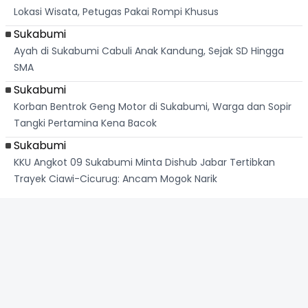
Lokasi Wisata, Petugas Pakai Rompi Khusus
Sukabumi
Ayah di Sukabumi Cabuli Anak Kandung, Sejak SD Hingga
SMA
Sukabumi
Korban Bentrok Geng Motor di Sukabumi, Warga dan Sopir
Tangki Pertamina Kena Bacok
Sukabumi
KKU Angkot 09 Sukabumi Minta Dishub Jabar Tertibkan
Trayek Ciawi-Cicurug: Ancam Mogok Narik