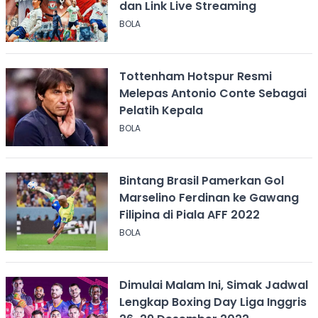
dan Link Live Streaming
BOLA
Tottenham Hotspur Resmi
Melepas Antonio Conte Sebagai
Pelatih Kepala
BOLA
Bintang Brasil Pamerkan Gol
Marselino Ferdinan ke Gawang
Filipina di Piala AFF 2022
BOLA
Dimulai Malam Ini, Simak Jadwal
Lengkap Boxing Day Liga Inggris