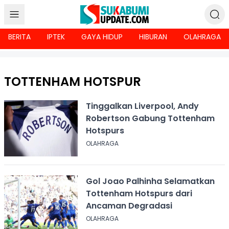
BERITA
IPTEK
GAYA HIDUP
HIBURAN
OLAHRAGA
TOTTENHAM HOTSPUR
Tinggalkan Liverpool, Andy
Robertson Gabung Tottenham
Hotspurs
OLAHRAGA
Gol Joao Palhinha Selamatkan
Tottenham Hotspurs dari
Ancaman Degradasi
OLAHRAGA