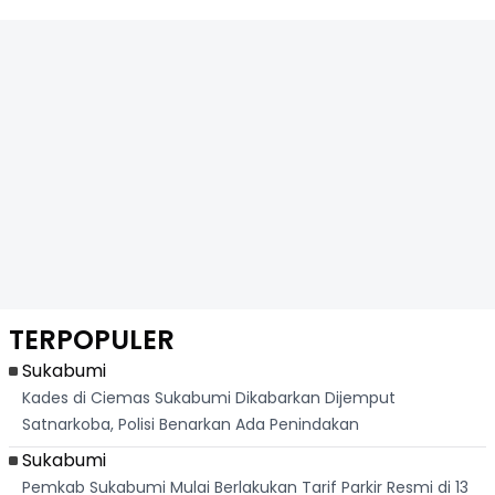
TERPOPULER
Sukabumi
Kades di Ciemas Sukabumi Dikabarkan Dijemput
Satnarkoba, Polisi Benarkan Ada Penindakan
Sukabumi
Pemkab Sukabumi Mulai Berlakukan Tarif Parkir Resmi di 13