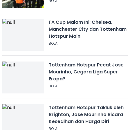
BOLA
FA Cup Malam Ini: Chelsea,
Manchester City dan Tottenham
Hotspur Main
BOLA
Tottenham Hotspur Pecat Jose
Mourinho, Gegara Liga Super
Eropa?
BOLA
Tottenham Hotspur Takluk oleh
Brighton, Jose Mourinho Bicara
Kesedihan dan Harga Diri
BOLA