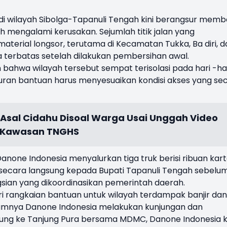
di wilayah Sibolga-Tapanuli Tengah kini berangsur memba
 mengalami kerusakan. Sejumlah titik jalan yang
terial longsor, terutama di Kecamatan Tukka, Ba diri, d
a terbatas setelah dilakukan pembersihan awal.
hwa wilayah tersebut sempat terisolasi pada hari -ha
uran bantuan harus menyesuaikan kondisi akses yang se
 Asal Cidahu Disoal Warga Usai Unggah Video
i Kawasan TNGHS
Danone Indonesia menyalurkan tiga truk berisi ribuan kar
 secara langsung kepada Bupati Tapanuli Tengah sebelu
ungsian yang dikoordinasikan pemerintah daerah.
i rangkaian bantuan untuk wilayah terdampak banjir dan
elumnya Danone Indonesia melakukan kunjungan dan
ng ke Tanjung Pura bersama MDMC, Danone Indonesia ki