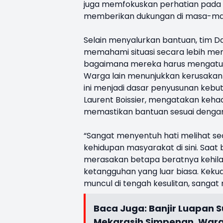
juga memfokuskan perhatian pada 
memberikan dukungan di masa-mas
Selain menyalurkan bantuan, tim D
memahami situasi secara lebih me
bagaimana mereka harus mengatur 
Warga lain menunjukkan kerusakan
ini menjadi dasar penyusunan keb
Laurent Boissier, mengatakan keha
memastikan bantuan sesuai denga
“Sangat menyentuh hati melihat s
kehidupan masyarakat di sini. Saa
merasakan betapa beratnya kehila
ketangguhan yang luar biasa. Kek
muncul di tengah kesulitan, sangat
Baca Juga:
Banjir Luapan 
Mekarasih Simpenan, Warg