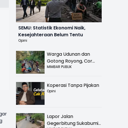
SEMU: Statistik Ekonomi Naik,
Kesejahteraan Belum Tentu
Opini
Warga Udunan dan
Gotong Royong, Cor
MIMBAR PUBLIK
Jalan Hancur di
Nyalindung Sukabumi
Koperasi Tanpa Pijakan
Opini
gar
Lapor Jalan
g
Gegerbitung Sukabumi