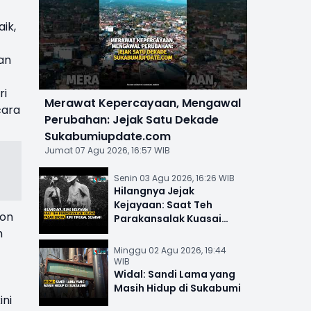
ik,
an
ri
Merawat Kepercayaan, Mengawal
cara
Perubahan: Jejak Satu Dekade
Sukabumiupdate.com
Jumat 07 Agu 2026, 16:57 WIB
Senin 03 Agu 2026, 16:26 WIB
Hilangnya Jejak
Kejayaan: Saat Teh
ton
Parakansalak Kuasai
m
Pasar Eropa, Kini Tinggal
Sejarah
Minggu 02 Agu 2026, 19:44
WIB
Widal: Sandi Lama yang
Masih Hidup di Sukabumi
ni