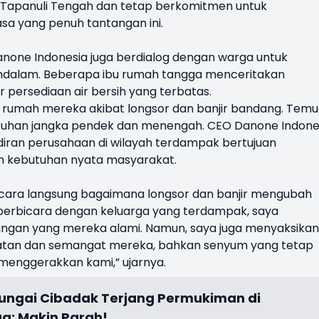
Tapanuli Tengah dan tetap berkomitmen untuk
a yang penuh tantangan ini.
anone Indonesia juga berdialog dengan warga untuk
ndalam. Beberapa ibu rumah tangga menceritakan
persediaan air bersih yang terbatas.
 rumah mereka akibat longsor dan banjir bandang. Tem
utuhan jangka pendek dan menengah. CEO Danone Indones
diran perusahaan di wilayah terdampak bertujuan
n kebutuhan nyata masyarakat.
ecara langsung bagaimana longsor dan banjir mengubah
t berbicara dengan keluarga yang terdampak, saya
ngan yang mereka alami. Namun, saya juga menyaksikan
uatan dan semangat mereka, bahkan senyum yang tetap
 menggerakkan kami,” ujarnya.
Sungai Cibadak Terjang Permukiman di
a: Makin Parah!