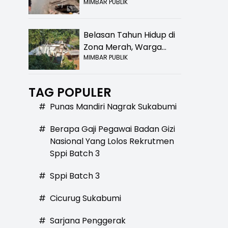
MIMBAR PUBLIK
Bolong! Bahaya Bagi
Pengendara
Belasan Tahun Hidup di
Zona Merah, Warga
MIMBAR PUBLIK
Kampung Nangewer
Purabaya Masih
Menanti Kepastian
TAG POPULER
Relokasi
#
Punas Mandiri Nagrak Sukabumi
#
Berapa Gaji Pegawai Badan Gizi
Nasional Yang Lolos Rekrutmen
Sppi Batch 3
#
Sppi Batch 3
#
Cicurug Sukabumi
#
Sarjana Penggerak