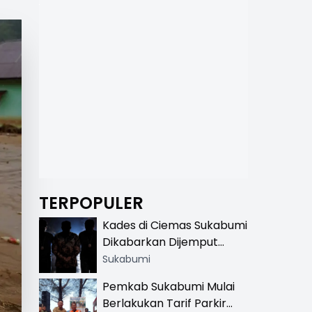
TERPOPULER
Kades di Ciemas Sukabumi
Dikabarkan Dijemput
Satnarkoba, Polisi
Sukabumi
Benarkan Ada Penindakan
Pemkab Sukabumi Mulai
Berlakukan Tarif Parkir