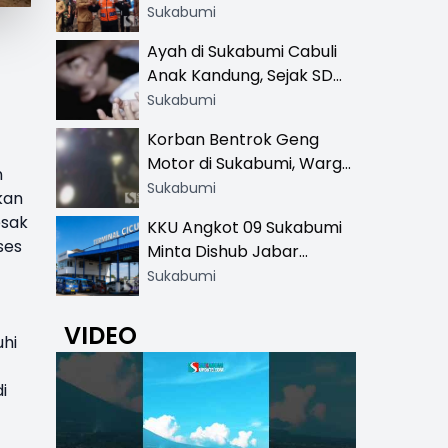
Resmi di 13 Lokasi Wisata,
Sukabumi
Petugas Pakai Rompi
Ayah di Sukabumi Cabuli
Khusus
Anak Kandung, Sejak SD
Hingga SMA
Sukabumi
Korban Bentrok Geng
Motor di Sukabumi, Warga
n
dan Sopir Tangki
Sukabumi
kan
Pertamina Kena Bacok
esak
KKU Angkot 09 Sukabumi
ses
Minta Dishub Jabar
Tertibkan Trayek Ciawi-
Sukabumi
Cicurug: Ancam Mogok
Narik
VIDEO
uhi
i