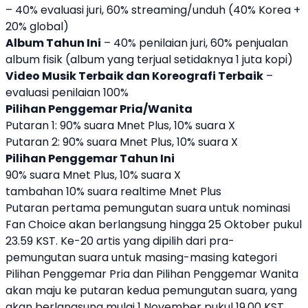
– 40% evaluasi juri, 60% streaming/unduh (40% Korea +
20% global)
Album Tahun Ini
– 40% penilaian juri, 60% penjualan
album fisik (album yang terjual setidaknya 1 juta kopi)
Video Musik Terbaik dan Koreografi Terbaik
–
evaluasi penilaian 100%
Pilihan Penggemar Pria/Wanita
Putaran 1: 90% suara Mnet Plus, 10% suara X
Putaran 2: 90% suara Mnet Plus, 10% suara X
Pilihan Penggemar Tahun Ini
90% suara Mnet Plus, 10% suara X
tambahan 10% suara realtime Mnet Plus
Putaran pertama pemungutan suara untuk nominasi
Fan Choice akan berlangsung hingga 25 Oktober pukul
23.59 KST. Ke-20 artis yang dipilih dari pra-
pemungutan suara untuk masing-masing kategori
Pilihan Penggemar Pria dan Pilihan Penggemar Wanita
akan maju ke putaran kedua pemungutan suara, yang
akan berlangsung mulai 1 November pukul 19.00 KST