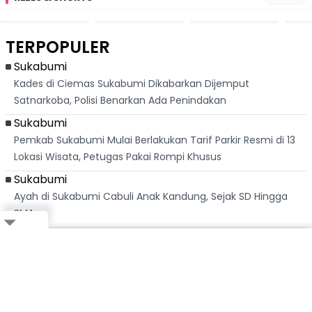
San Fermín,
Messi, Penjual
Langka! Bekas
Pen
Ribuan Orang
Cilok di
Kampung di
Heb
Berlari 875 Meter
Palabuhanratu Ini
Dasar Waduk
Sim
Dikejar Kawanan
Banjir Sapaan
Karian Kembali
Suk
TERPOPULER
Banteng
"Bang Messi"
Terlihat
Terd
Dik
Sukabumi
Kades di Ciemas Sukabumi Dikabarkan Dijemput
Satnarkoba, Polisi Benarkan Ada Penindakan
Sukabumi
Pemkab Sukabumi Mulai Berlakukan Tarif Parkir Resmi di 13
Lokasi Wisata, Petugas Pakai Rompi Khusus
Sukabumi
Ayah di Sukabumi Cabuli Anak Kandung, Sejak SD Hingga
SMA
Sukabumi
Close
Korban Bentrok Geng Motor di Sukabumi, Warga dan Sopir
Ikuti Whatsapp Channel Kami,
Klik Disini!
Tangki Pertamina Kena Bacok
Sukabumi
Bagikan ke Whatsapp
KKU Angkot 09 Sukabumi Minta Dishub Jabar Tertibkan