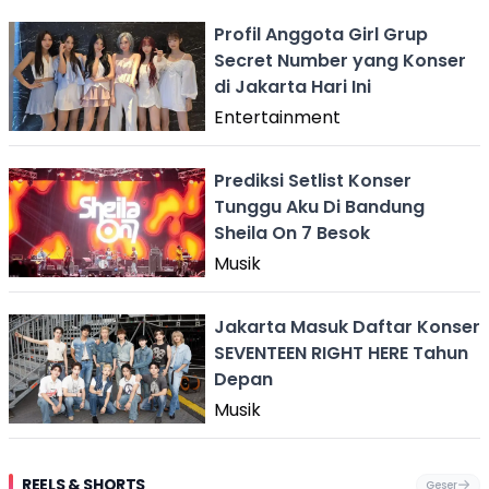
Profil Anggota Girl Grup
Secret Number yang Konser
di Jakarta Hari Ini
Entertainment
Prediksi Setlist Konser
Tunggu Aku Di Bandung
Sheila On 7 Besok
Musik
Jakarta Masuk Daftar Konser
SEVENTEEN RIGHT HERE Tahun
Depan
Musik
REELS & SHORTS
Geser
Festival Ekstrem
Viral Mirip Lionel
Fenomena
Dug