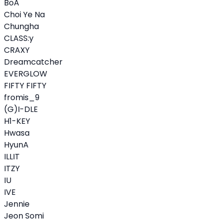
BoA
Choi Ye Na
Chungha
CLASS:y
CRAXY
Dreamcatcher
EVERGLOW
FIFTY FIFTY
fromis_9
(G)I-DLE
H1-KEY
Hwasa
HyunA
ILLIT
ITZY
IU
IVE
Jennie
Jeon Somi