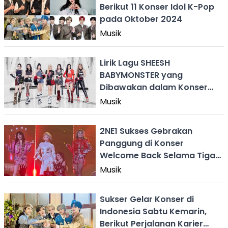
Berikut 11 Konser Idol K-Pop
pada Oktober 2024
Musik
Lirik Lagu SHEESH
BABYMONSTER yang
Dibawakan dalam Konser
2NE1
Musik
2NE1 Sukses Gebrakan
Panggung di Konser
Welcome Back Selama Tiga
Hari di Seoul
Musik
Sukser Gelar Konser di
Indonesia Sabtu Kemarin,
Berikut Perjalanan Karier