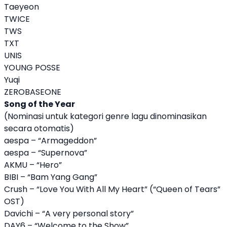
Taeyeon
TWICE
TWS
TXT
UNIS
YOUNG POSSE
Yuqi
ZEROBASEONE
Song of the Year
(Nominasi untuk kategori genre lagu dinominasikan
secara otomatis)
aespa – “Armageddon”
aespa – “Supernova”
AKMU – “Hero”
BIBI – “Bam Yang Gang”
Crush – “Love You With All My Heart” (“Queen of Tears”
OST)
Davichi – “A very personal story”
DAY6 – “Welcome to the Show”