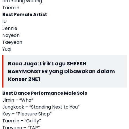
Lim Young Woong
Taemin
Best Female Artist
IU
Jennie
Nayeon
Taeyeon
Yuqi
Baca Juga:
Lirik Lagu SHEESH
BABYMONSTER yang Dibawakan dalam
Konser 2NE1
Best Dance Performance Male Solo
Jimin – “Who”
Jungkook – “Standing Next to You”
Key – “Pleasure Shop”
Taemin – “Guilty”
Taeyong – “TAP”