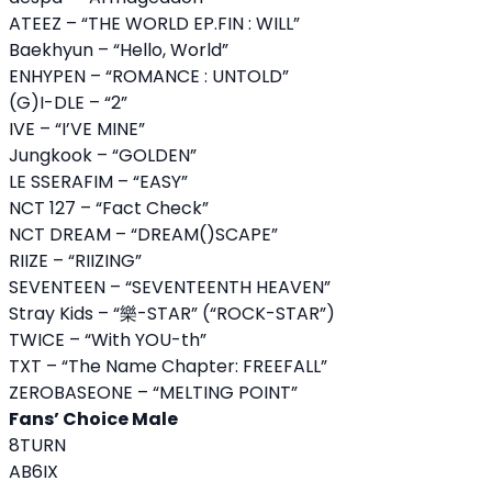
ATEEZ – “THE WORLD EP.FIN : WILL”
Baekhyun – “Hello, World”
ENHYPEN – “ROMANCE : UNTOLD”
(G)I-DLE – “2”
IVE – “I’VE MINE”
Jungkook – “GOLDEN”
LE SSERAFIM – “EASY”
NCT 127 – “Fact Check”
NCT DREAM – “DREAM()SCAPE”
RIIZE – “RIIZING”
SEVENTEEN – “SEVENTEENTH HEAVEN”
Stray Kids – “樂-STAR” (“ROCK-STAR”)
TWICE – “With YOU-th”
TXT – “The Name Chapter: FREEFALL”
ZEROBASEONE – “MELTING POINT”
Fans’ Choice Male
8TURN
AB6IX