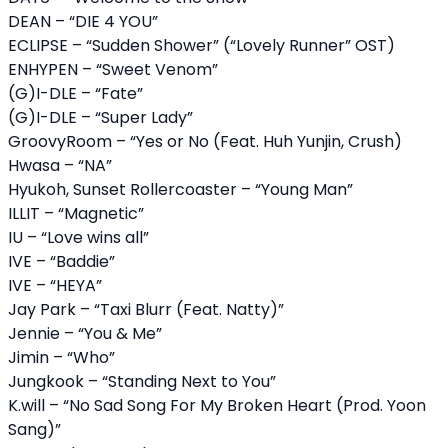
DEAN – “DIE 4 YOU”
ECLIPSE – “Sudden Shower” (“Lovely Runner” OST)
ENHYPEN – “Sweet Venom”
(G)I-DLE – “Fate”
(G)I-DLE – “Super Lady”
GroovyRoom – “Yes or No (Feat. Huh Yunjin, Crush)
Hwasa – “NA”
Hyukoh, Sunset Rollercoaster – “Young Man”
ILLIT – “Magnetic”
IU – “Love wins all”
IVE – “Baddie”
IVE – “HEYA”
Jay Park – “Taxi Blurr (Feat. Natty)”
Jennie – “You & Me”
Jimin – “Who”
Jungkook – “Standing Next to You”
K.will – “No Sad Song For My Broken Heart (Prod. Yoon
Sang)”