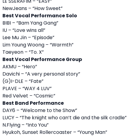
LE SSERAFIM – “EASY”
NewJeans – “How Sweet”
Best Vocal Performance Solo
BIBI – “Bam Yang Gang”
IU – “Love wins all”
Lee Mu Jin – “Episode”
Lim Young Woong – “Warmth”
Taeyeon – “To. X”
Best Vocal Performance Group
AKMU – “Hero”
Davichi – “A very personal story”
(G)I-DLE – “Fate”
PLAVE – “WAY 4 LUV”
Red Velvet – “Cosmic”
Best Band Performance
DAY6 – “Welcome to the Show”
LUCY – “The knight who can’t die and the silk cradle”
N.Flying – “Into You”
Hyukoh, Sunset Rollercoaster – “Young Man”