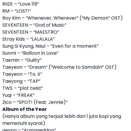
RIIZE – “Love 119”
RM – “LOST!”
Roy Kim – “Whenever, Wherever” (“My Demon” OST)
SEVENTEEN – “God of Music”
SEVENTEEN – “MAESTRO”
Stray Kids – “LALALALA”
Sung Si Kyung, Naul – “Even for a moment”
Sunmi – “Balloon in Love”
Taemin – “Guilty”
Taeyeon – “Dream” (“Welcome to Samdalri” OST)
Taeyeon – “To. X”
Taeyong – “TAP”
TWS – “plot twist”
Yuqi – “FREAK”
Zico – “SPOT! (Feat. Jennie)”
Album of the Year
(Hanya album yang terjual lebih dari 1 juta kopi yang
memenuhi syarat)
aespa – “Armageddon”