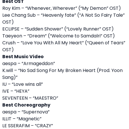
Best OST
Roy Kim – “Whenever, Wherever” (“My Demon” OST)
Lee Chang Sub – “Heavenly fate” (“A Not So Fairy Tale”
OST)
ECLIPSE – “Sudden Shower” (“Lovely Runner” OST)
Taeyeon – “Dream” (“Welcome to Samdalri” OST)
Crush – “Love You With All My Heart” (“Queen of Tears”
OST)
Best Music Video
aespa – “Armageddon”
K.will – “No Sad Song For My Broken Heart (Prod. Yoon
Sang)”
IU – “Love wins all”
IVE – “HEYA”
SEVENTEEN – “MAESTRO”
Best Choreography
aespa – “Supernova”
ILLIT – “Magnetic”
LE SSERAFIM – “CRAZY”