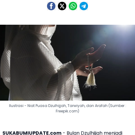
Ilustrasi - Niat Puasa Dzulhijjah, Tarwiyah, dan Arafah (Sumber :
Freepik.com)
SUKABUMIUPDATE.com
- Bulan Dzulhijjah menjadi