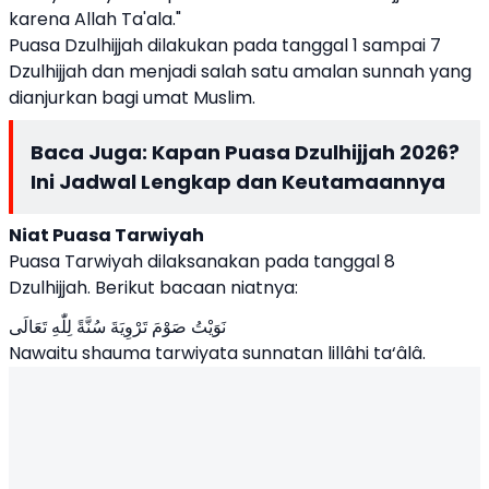
karena Allah Ta'ala."
Puasa Dzulhijjah dilakukan pada tanggal 1 sampai 7
Dzulhijjah dan menjadi salah satu amalan sunnah yang
dianjurkan bagi umat Muslim.
Baca Juga:
Kapan Puasa Dzulhijjah 2026?
Ini Jadwal Lengkap dan Keutamaannya
Niat Puasa Tarwiyah
Puasa Tarwiyah dilaksanakan pada tanggal 8
Dzulhijjah. Berikut bacaan niatnya:
نَوَيْتُ صَوْمَ تَرْوِيَةَ سُنَّةً لِلّٰهِ تَعَالَى
Nawaitu shauma tarwiyata sunnatan lillâhi ta‘âlâ.