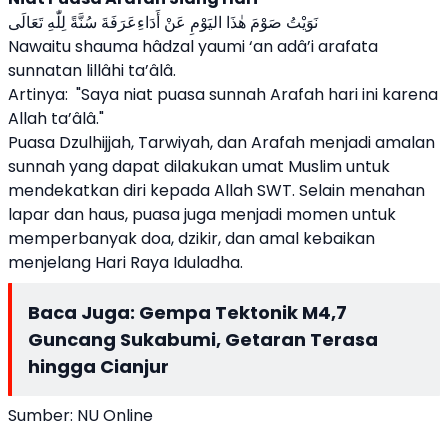
نَوَيْتُ صَوْمَ هٰذَا اليَوْمِ عَنْ أَدَاءِعَرَفَةَ سُنَّةً لِلّٰهِ تَعَالَى
Nawaitu shauma hâdzal yaumi ‘an adâ’i arafata
sunnatan lillâhi ta’âlâ.
Artinya: "Saya niat puasa sunnah Arafah hari ini karena
Allah ta’âlâ."
Puasa Dzulhijjah, Tarwiyah, dan Arafah menjadi amalan
sunnah yang dapat dilakukan umat Muslim untuk
mendekatkan diri kepada Allah SWT. Selain menahan
lapar dan haus, puasa juga menjadi momen untuk
memperbanyak doa, dzikir, dan amal kebaikan
menjelang Hari Raya Iduladha.
Baca Juga:
Gempa Tektonik M4,7
Guncang Sukabumi, Getaran Terasa
hingga Cianjur
Sumber: NU Online