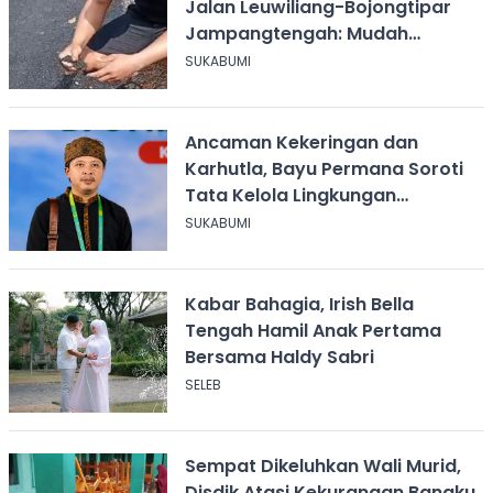
Jalan Leuwiliang-Bojongtipar
Jampangtengah: Mudah
Mengelupas
SUKABUMI
Ancaman Kekeringan dan
Karhutla, Bayu Permana Soroti
Tata Kelola Lingkungan
Sukabumi
SUKABUMI
Kabar Bahagia, Irish Bella
Tengah Hamil Anak Pertama
Bersama Haldy Sabri
SELEB
Sempat Dikeluhkan Wali Murid,
Disdik Atasi Kekurangan Bangku