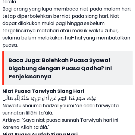
ta’âlâ."
Bagi orang yang lupa membaca niat pada malam hari,
tetap diperbolehkan berniat pada siang hari. Niat
dapat dilakukan mulai pagi hingga sebelum
tergelincirnya matahari atau masuk waktu zuhur,
selama belum melakukan hal-hal yang membatalkan
puasa.
Baca Juga:
Bolehkah Puasa Syawal
Digabung dengan Puasa Qadha? Ini
Penjelasannya
Niat Puasa Tarwiyah Siang Hari
نَوَيْتُ صَوْمَ هٰذَا اليَوْمِ عَنْ أَدَاءِ تَرْوِيَةَ سُنَّةً لِلّٰهِ تَعَالَى
Nawaitu shauma hâdzal yaumi ‘an adâ’i tarwiyata
sunnatan lillâhi ta’âlâ.
Artinya: "Saya niat puasa sunnah Tarwiyah hari ini
karena Allah ta’âlâ."
Niat Puasa Arafah Siang Hari