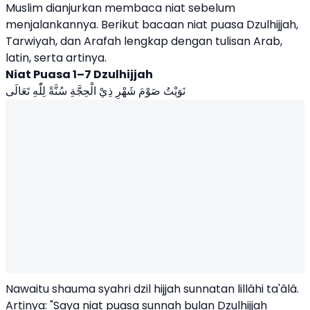
Muslim dianjurkan membaca niat sebelum
menjalankannya. Berikut bacaan niat puasa Dzulhijjah,
Tarwiyah, dan Arafah lengkap dengan tulisan Arab,
latin, serta artinya.
Niat Puasa 1–7 Dzulhijjah
نَوَيْتُ صَوْمَ شَهْرِ ذِيْ الْحِجَّةِ سُنَّةً لِلّٰهِ تَعَالَى
Nawaitu shauma syahri dzil hijjah sunnatan lillâhi ta'âlâ.
Artinya: "Saya niat puasa sunnah bulan Dzulhijjah