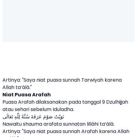
Artinya: "Saya niat puasa sunnah Tarwiyah karena
Allah ta’âlâ."
Niat Puasa Arafah
Puasa Arafah dilaksanakan pada tanggal 9 Dzulhijjah
atau sehari sebelum Iduladha.
نَوَيْتُ صَوْمَ عَرَفَةَ سُنَّةً لِلّٰهِ تَعَالَى
Nawaitu shauma arafata sunnatan lillâhi ta’âlâ.
Artinya: "Saya niat puasa sunnah Arafah karena Allah