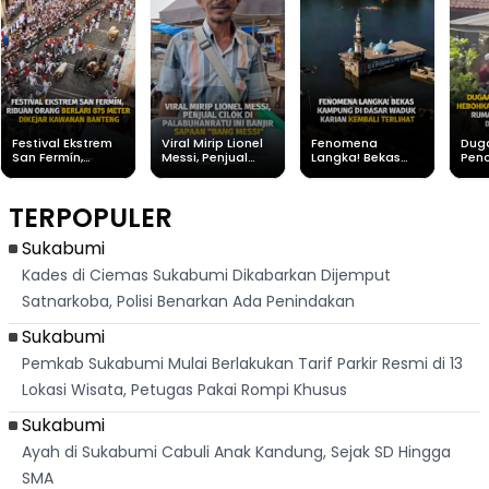
Festival Ekstrem
Viral Mirip Lionel
Fenomena
Dug
San Fermín,
Messi, Penjual
Langka! Bekas
Pen
Ribuan Orang
Cilok di
Kampung di
Heb
Berlari 875 Meter
Palabuhanratu Ini
Dasar Waduk
Sim
Dikejar Kawanan
Banjir Sapaan
Karian Kembali
Suk
TERPOPULER
Banteng
"Bang Messi"
Terlihat
Terd
Dik
Sukabumi
Kades di Ciemas Sukabumi Dikabarkan Dijemput
Satnarkoba, Polisi Benarkan Ada Penindakan
Sukabumi
Pemkab Sukabumi Mulai Berlakukan Tarif Parkir Resmi di 13
Lokasi Wisata, Petugas Pakai Rompi Khusus
Sukabumi
Ayah di Sukabumi Cabuli Anak Kandung, Sejak SD Hingga
SMA