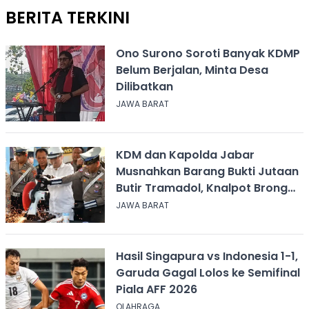
BERITA TERKINI
Ono Surono Soroti Banyak KDMP
Belum Berjalan, Minta Desa
Dilibatkan
JAWA BARAT
KDM dan Kapolda Jabar
Musnahkan Barang Bukti Jutaan
Butir Tramadol, Knalpot Brong
hingga Miras
JAWA BARAT
Hasil Singapura vs Indonesia 1-1,
Garuda Gagal Lolos ke Semifinal
Piala AFF 2026
OLAHRAGA