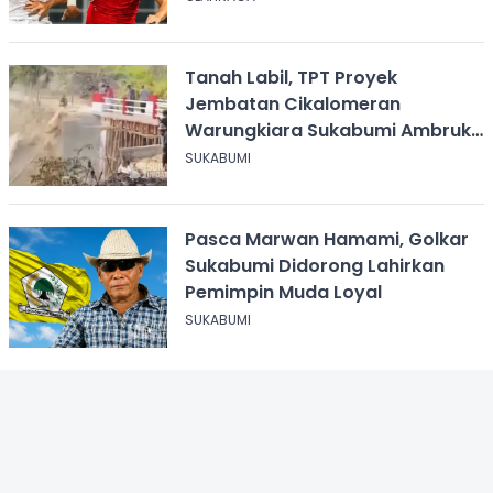
Tanah Labil, TPT Proyek
Jembatan Cikalomeran
Warungkiara Sukabumi Ambruk
Saat Pengurugan
SUKABUMI
Pasca Marwan Hamami, Golkar
Sukabumi Didorong Lahirkan
Pemimpin Muda Loyal
SUKABUMI