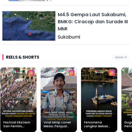
M4.5 Gempa Laut Sukabumi,
BMKG: Ciracap dan Surade III
MMI
Sukabumi
REELS & SHORTS
Geser
Festival Ekstrem
Viral Mirip Lionel
Fenomena
Dug
San Fermín,
Messi, Penjual
Langka! Bekas
Pen
Ribuan Orang
Cilok di
Kampung di
Heb