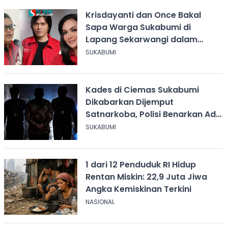
Krisdayanti dan Once Bakal
Sapa Warga Sukabumi di
Lapang Sekarwangi dalam
Rangka Hari ASI Sedunia
SUKABUMI
Kades di Ciemas Sukabumi
Dikabarkan Dijemput
Satnarkoba, Polisi Benarkan Ada
Penindakan
SUKABUMI
1 dari 12 Penduduk RI Hidup
Rentan Miskin: 22,9 Juta Jiwa
Angka Kemiskinan Terkini
NASIONAL