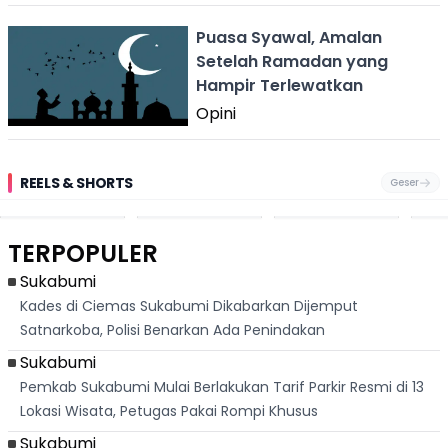
Puasa Syawal, Amalan
Setelah Ramadan yang
Hampir Terlewatkan
Opini
REELS & SHORTS
Geser
Festival Ekstrem
Viral Mirip Lionel
Fenomena
Dug
San Fermín,
Messi, Penjual
Langka! Bekas
Pen
Ribuan Orang
Cilok di
Kampung di
Heb
Berlari 875 Meter
Palabuhanratu Ini
Dasar Waduk
Sim
Dikejar Kawanan
Banjir Sapaan
Karian Kembali
Suk
TERPOPULER
Banteng
"Bang Messi"
Terlihat
Terd
Dik
Sukabumi
Kades di Ciemas Sukabumi Dikabarkan Dijemput
Satnarkoba, Polisi Benarkan Ada Penindakan
Sukabumi
Pemkab Sukabumi Mulai Berlakukan Tarif Parkir Resmi di 13
Lokasi Wisata, Petugas Pakai Rompi Khusus
Sukabumi