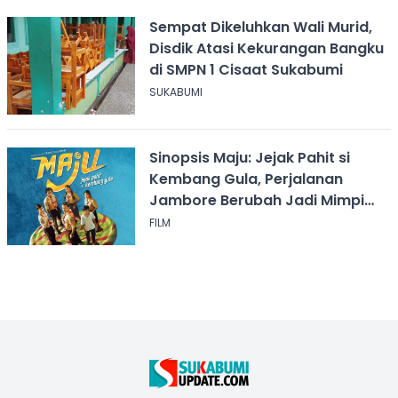
Sempat Dikeluhkan Wali Murid,
Disdik Atasi Kekurangan Bangku
di SMPN 1 Cisaat Sukabumi
SUKABUMI
Sinopsis Maju: Jejak Pahit si
Kembang Gula, Perjalanan
Jambore Berubah Jadi Mimpi
Buruk
FILM