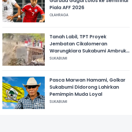
Garuda Gagal Lolos ke Semifinal
Piala AFF 2026
OLAHRAGA
Tanah Labil, TPT Proyek
Jembatan Cikalomeran
Warungkiara Sukabumi Ambruk
Saat Pengurugan
SUKABUMI
Pasca Marwan Hamami, Golkar
Sukabumi Didorong Lahirkan
Pemimpin Muda Loyal
SUKABUMI