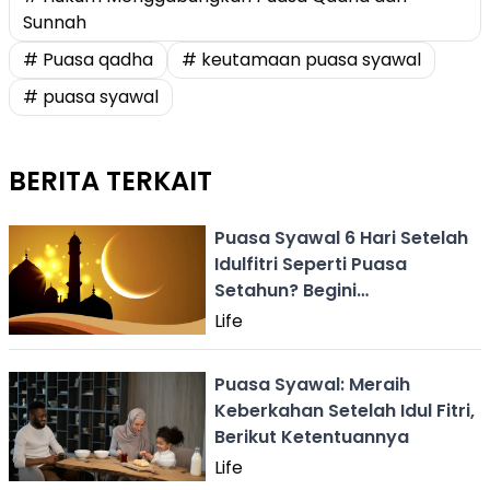
Sunnah
# Puasa qadha
# keutamaan puasa syawal
# puasa syawal
BERITA TERKAIT
Puasa Syawal 6 Hari Setelah
Idulfitri Seperti Puasa
Setahun? Begini
Penjelasannya!
Life
Puasa Syawal: Meraih
Keberkahan Setelah Idul Fitri,
Berikut Ketentuannya
Life