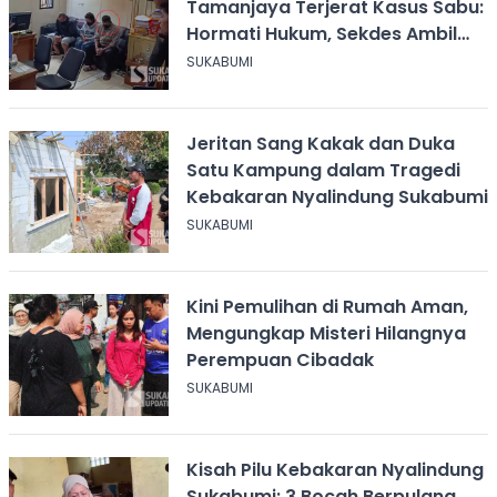
Tamanjaya Terjerat Kasus Sabu:
Hormati Hukum, Sekdes Ambil
Alih Pelayanan
SUKABUMI
Jeritan Sang Kakak dan Duka
Satu Kampung dalam Tragedi
Kebakaran Nyalindung Sukabumi
SUKABUMI
Kini Pemulihan di Rumah Aman,
Mengungkap Misteri Hilangnya
Perempuan Cibadak
SUKABUMI
Kisah Pilu Kebakaran Nyalindung
Sukabumi: 3 Bocah Berpulang