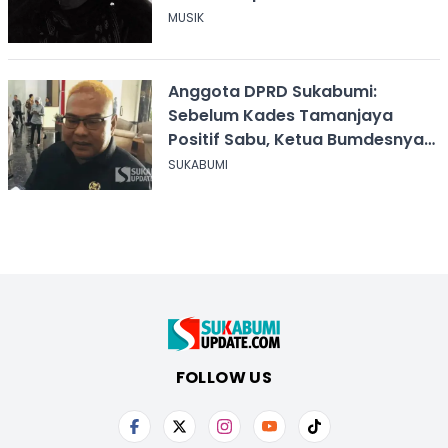
MUSIK
Anggota DPRD Sukabumi:
Sebelum Kades Tamanjaya
Positif Sabu, Ketua Bumdesnya
Juga Terjerat Dugaan Narkoba
SUKABUMI
FOLLOW US