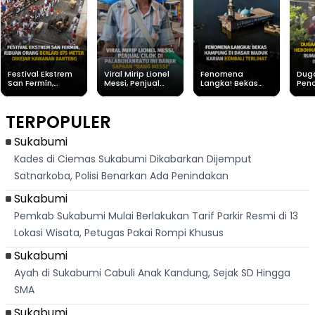
Festival Ekstrem
Viral Mirip Lionel
Fenomena
Dug
San Fermín,
Messi, Penjual
Langka! Bekas
Pen
Ribuan Orang
Cilok di
Kampung di
Heb
Berlari 875 Meter
Palabuhanratu Ini
Dasar Waduk
Sim
Dikejar Kawanan
Banjir Sapaan
Karian Kembali
Suk
TERPOPULER
Banteng
"Bang Messi"
Terlihat
Terd
Dik
Sukabumi
Kades di Ciemas Sukabumi Dikabarkan Dijemput
Satnarkoba, Polisi Benarkan Ada Penindakan
Sukabumi
Pemkab Sukabumi Mulai Berlakukan Tarif Parkir Resmi di 13
Lokasi Wisata, Petugas Pakai Rompi Khusus
Sukabumi
Ayah di Sukabumi Cabuli Anak Kandung, Sejak SD Hingga
SMA
Sukabumi