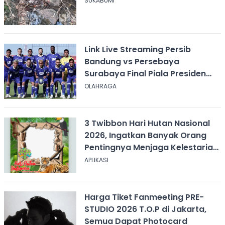
SUKABUMI
Link Live Streaming Persib
Bandung vs Persebaya
Surabaya Final Piala Presiden
2026, Kick-off Pukul 20.00 WIB
OLAHRAGA
3 Twibbon Hari Hutan Nasional
2026, Ingatkan Banyak Orang
Pentingnya Menjaga Kelestarian
Hutan
APLIKASI
Harga Tiket Fanmeeting PRE-
STUDIO 2026 T.O.P di Jakarta,
Semua Dapat Photocard