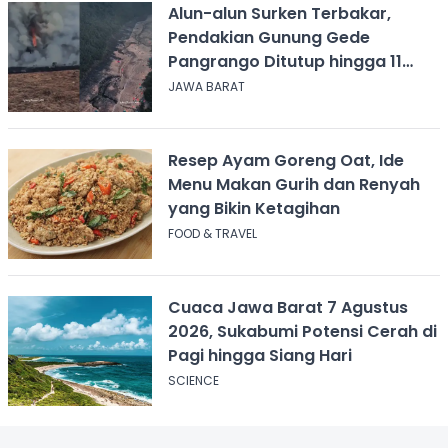
Alun-alun Surken Terbakar,
Pendakian Gunung Gede
Pangrango Ditutup hingga 11
Agustus 2026
JAWA BARAT
Resep Ayam Goreng Oat, Ide
Menu Makan Gurih dan Renyah
yang Bikin Ketagihan
FOOD & TRAVEL
Cuaca Jawa Barat 7 Agustus
2026, Sukabumi Potensi Cerah di
Pagi hingga Siang Hari
SCIENCE