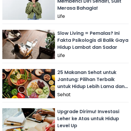
Membenci Diri Sendiri, Sulit
Merasa Bahagia!
Life
Slow Living = Pemalas? Ini
Fakta Psikologis di Balik Gaya
Hidup Lambat dan Sadar
Life
25 Makanan Sehat untuk
Jantung: Pilihan Terbaik
untuk Hidup Lebih Lama dan
Sehat
Sehat
Upgrade Dirimu! Investasi
Leher ke Atas untuk Hidup
Level Up