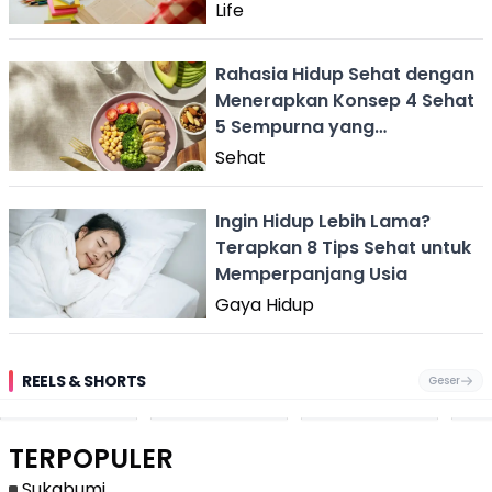
Life
Rahasia Hidup Sehat dengan
Menerapkan Konsep 4 Sehat
5 Sempurna yang
Disesuaikan
Sehat
Ingin Hidup Lebih Lama?
Terapkan 8 Tips Sehat untuk
Memperpanjang Usia
Gaya Hidup
REELS & SHORTS
Geser
Pantai
Suami Nikita Willy
Kakek 90 Tahun
Fest
Cikembang,
Kembali Jadi
Kibarkan Bendera
San 
Destinasi Wisata
Sorotan, Imami
Merah Putih
Rib
Asri Di Sukabumi,
Salat Jumat Di
Sambil Nyanyikan
Berl
Hanya 40 Menit
Kanada
Lagu Indonesia
Dike
TERPOPULER
Dari
Raya
Ban
Palabuhanratu
Sukabumi