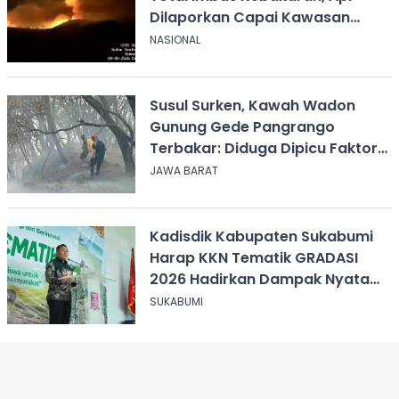
Dilaporkan Capai Kawasan
Sabana
NASIONAL
Susul Surken, Kawah Wadon
Gunung Gede Pangrango
Terbakar: Diduga Dipicu Faktor
Alam
JAWA BARAT
Kadisdik Kabupaten Sukabumi
Harap KKN Tematik GRADASI
2026 Hadirkan Dampak Nyata
bagi Masyarakat
SUKABUMI