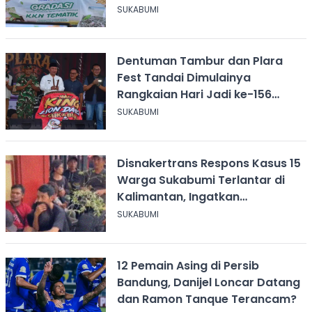
University
SUKABUMI
Dentuman Tambur dan Plara
Fest Tandai Dimulainya
Rangkaian Hari Jadi ke-156
Kabupaten Sukabumi
SUKABUMI
Disnakertrans Respons Kasus 15
Warga Sukabumi Terlantar di
Kalimantan, Ingatkan
Pentingnya Perjanjian Kerja
SUKABUMI
12 Pemain Asing di Persib
Bandung, Danijel Loncar Datang
dan Ramon Tanque Terancam?