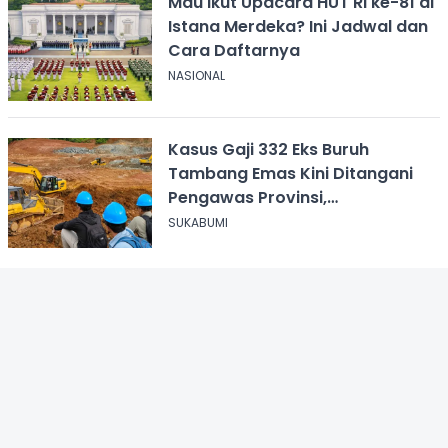
Mau Ikut Upacara HUT RI ke-81 di
Istana Merdeka? Ini Jadwal dan
Cara Daftarnya
NASIONAL
Kasus Gaji 332 Eks Buruh
Tambang Emas Kini Ditangani
Pengawas Provinsi,
Disnakertrans Sukabumi Terus
SUKABUMI
Dampingi