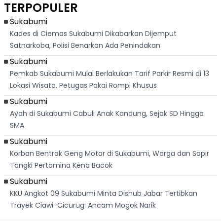
TERPOPULER
Dari
Raya
Ban
Palabuhanratu
Sukabumi
Kades di Ciemas Sukabumi Dikabarkan Dijemput
Satnarkoba, Polisi Benarkan Ada Penindakan
Sukabumi
Pemkab Sukabumi Mulai Berlakukan Tarif Parkir Resmi di 13
Lokasi Wisata, Petugas Pakai Rompi Khusus
Sukabumi
Ayah di Sukabumi Cabuli Anak Kandung, Sejak SD Hingga
SMA
Sukabumi
Korban Bentrok Geng Motor di Sukabumi, Warga dan Sopir
Tangki Pertamina Kena Bacok
Sukabumi
KKU Angkot 09 Sukabumi Minta Dishub Jabar Tertibkan
Trayek Ciawi-Cicurug: Ancam Mogok Narik