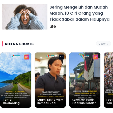
Sering Mengeluh dan Mudah
Marah, 10 Ciri Orang yang
Tidak Sabar dalam Hidupnya
Life
REELS & SHORTS
Geser
Pantai
Suami Nikita Willy
Kakek 90 Tahun
Fest
Cikembang,
Kembali Jadi
Kibarkan Bendera
San 
Destinasi Wisata
Sorotan, Imami
Merah Putih
Rib
Asri Di Sukabumi,
Salat Jumat Di
Sambil Nyanyikan
Berl
Hanya 40 Menit
Kanada
Lagu Indonesia
Dike