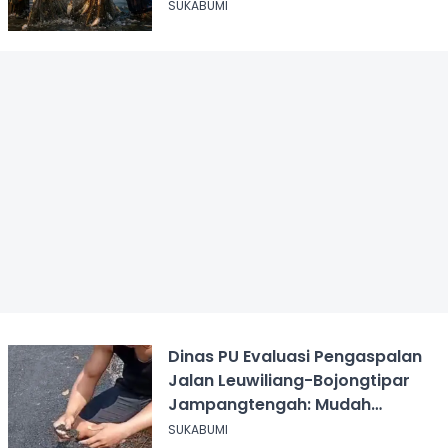
Sukabumi
SUKABUMI
Dinas PU Evaluasi Pengaspalan
Jalan Leuwiliang-Bojongtipar
Jampangtengah: Mudah
Mengelupas
SUKABUMI