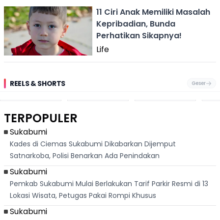
11 Ciri Anak Memiliki Masalah
Kepribadian, Bunda
Perhatikan Sikapnya!
Life
REELS & SHORTS
Geser
Festival Ekstrem
Viral Mirip Lionel
Fenomena
Dug
San Fermín,
Messi, Penjual
Langka! Bekas
Pen
Ribuan Orang
Cilok di
Kampung di
Heb
Berlari 875 Meter
Palabuhanratu Ini
Dasar Waduk
Sim
Dikejar Kawanan
Banjir Sapaan
Karian Kembali
Suk
TERPOPULER
Banteng
"Bang Messi"
Terlihat
Terd
Dik
Sukabumi
Kades di Ciemas Sukabumi Dikabarkan Dijemput
Satnarkoba, Polisi Benarkan Ada Penindakan
Sukabumi
Pemkab Sukabumi Mulai Berlakukan Tarif Parkir Resmi di 13
Lokasi Wisata, Petugas Pakai Rompi Khusus
Sukabumi