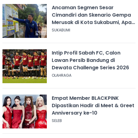
Ancaman Segmen Sesar
Cimandiri dan Skenario Gempa
Merusak di Kota Sukabumi, Apa
yang Harus Dilakukan?
SUKABUMI
Intip Profil Sabah FC, Calon
Lawan Persib Bandung di
Dewata Challenge Series 2026
OLAHRAGA
Empat Member BLACKPINK
Dipastikan Hadir di Meet & Greet
Anniversary ke-10
SELEB