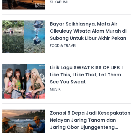
Didiskreditkan
SUKABUMI
Bayar Seikhlasnya, Mata Air
Cileuleuy Wisata Alam Murah di
Subang Untuk Libur Akhir Pekan
FOOD & TRAVEL
Lirik Lagu SWEAT KISS OF LIFE: I
Like This, I Like That, Let Them
See You Sweat
MUSIK
Zonasi 6 Depa Jadi Kesepakatan
Nelayan Jaring Tanam dan
Jaring Obor Ujunggenteng