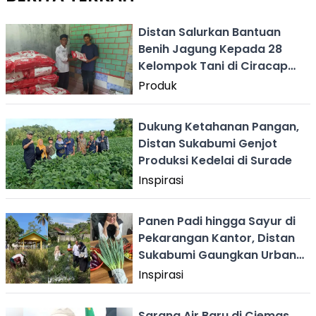
Distan Salurkan Bantuan
Benih Jagung Kepada 28
Kelompok Tani di Ciracap
Sukabumi
Produk
Dukung Ketahanan Pangan,
Distan Sukabumi Genjot
Produksi Kedelai di Surade
Inspirasi
Panen Padi hingga Sayur di
Pekarangan Kantor, Distan
Sukabumi Gaungkan Urban
Farming
Inspirasi
Sarana Air Baru di Ciemas,