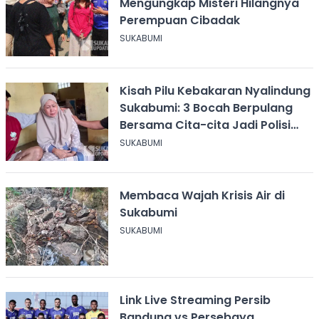
Mengungkap Misteri Hilangnya
Perempuan Cibadak
SUKABUMI
Kisah Pilu Kebakaran Nyalindung
Sukabumi: 3 Bocah Berpulang
Bersama Cita-cita Jadi Polisi
dan Guru
SUKABUMI
Membaca Wajah Krisis Air di
Sukabumi
SUKABUMI
Link Live Streaming Persib
Bandung vs Persebaya