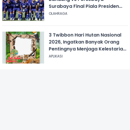
Surabaya Final Piala Presiden
2026, Kick-off Pukul 20.00 WIB
OLAHRAGA
3 Twibbon Hari Hutan Nasional
2026, Ingatkan Banyak Orang
Pentingnya Menjaga Kelestarian
Hutan
APLIKASI