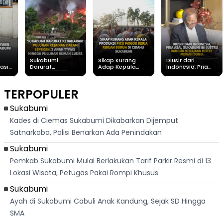
Sukabumi
Sikap Kurang
Diusir dari
asih
Darurat
Adap Kepala
Indonesia, Pria
Kebakaran!
Produksi Picu
Asal Sukabumi ini
Puluhan Kejadian
Mogok Kerja
Justru Bangun
Dalam Sepekan, 3
Ribuan Buruh di
Kerajaan Hotel
TERPOPULER
Anak Tewas
Cidahu Sukabumi
Mewah Dunia
Hingga Puluhan
Rumah Ludes
Sukabumi
Kades di Ciemas Sukabumi Dikabarkan Dijemput
Satnarkoba, Polisi Benarkan Ada Penindakan
Sukabumi
Pemkab Sukabumi Mulai Berlakukan Tarif Parkir Resmi di 13
Lokasi Wisata, Petugas Pakai Rompi Khusus
Sukabumi
Ayah di Sukabumi Cabuli Anak Kandung, Sejak SD Hingga
SMA