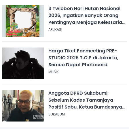
3 Twibbon Hari Hutan Nasional
2026, Ingatkan Banyak Orang
Pentingnya Menjaga Kelestarian
Hutan
APLIKASI
Harga Tiket Fanmeeting PRE-
STUDIO 2026 T.O.P di Jakarta,
Semua Dapat Photocard
MUSIK
Anggota DPRD Sukabumi:
Sebelum Kades Tamanjaya
Positif Sabu, Ketua Bumdesnya
Juga Terjerat Dugaan Narkoba
SUKABUMI