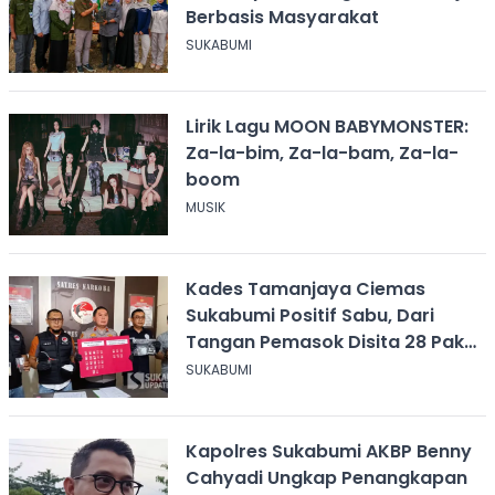
Berbasis Masyarakat
SUKABUMI
Lirik Lagu MOON BABYMONSTER:
Za-la-bim, Za-la-bam, Za-la-
boom
MUSIK
Kades Tamanjaya Ciemas
Sukabumi Positif Sabu, Dari
Tangan Pemasok Disita 28 Paket
Narkoba
SUKABUMI
Kapolres Sukabumi AKBP Benny
Cahyadi Ungkap Penangkapan