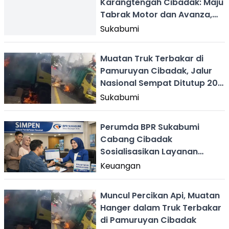
Karangtengah Cibadak: Maju
Tabrak Motor dan Avanza,
Mundur Senggol 2 Mobil
Sukabumi
Muatan Truk Terbakar di
Pamuruyan Cibadak, Jalur
Nasional Sempat Ditutup 20
Menit
Sukabumi
Perumda BPR Sukabumi
Cabang Cibadak
Sosialisasikan Layanan
SIMPEN
Keuangan
Muncul Percikan Api, Muatan
Hanger dalam Truk Terbakar
di Pamuruyan Cibadak