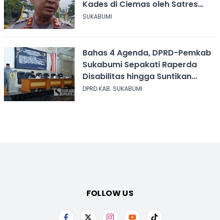
Kades di Ciemas oleh Satres
Narkoba
SUKABUMI
Bahas 4 Agenda, DPRD-Pemkab
Sukabumi Sepakati Raperda
Disabilitas hingga Suntikan
Modal Perum Pesona Wisata
DPRD KAB. SUKABUMI
FOLLOW US