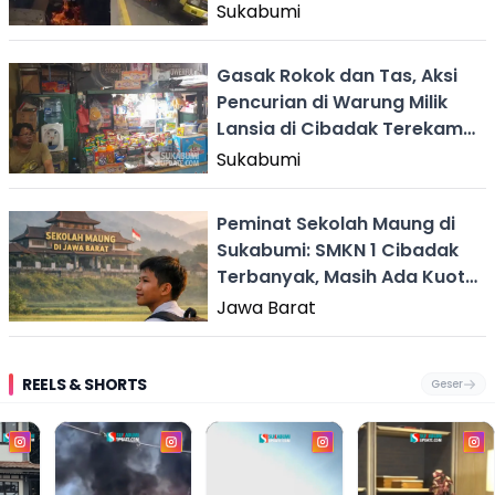
Sukabumi
Gasak Rokok dan Tas, Aksi
Pencurian di Warung Milik
Lansia di Cibadak Terekam
CCTV
Sukabumi
Peminat Sekolah Maung di
Sukabumi: SMKN 1 Cibadak
Terbanyak, Masih Ada Kuota
di SMAN 1 Pelabuhanratu
Jawa Barat
REELS & SHORTS
Geser