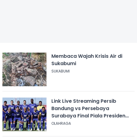
Membaca Wajah Krisis Air di
Sukabumi
SUKABUMI
Link Live Streaming Persib
Bandung vs Persebaya
Surabaya Final Piala Presiden
2026, Kick-off Pukul 20.00 WIB
OLAHRAGA