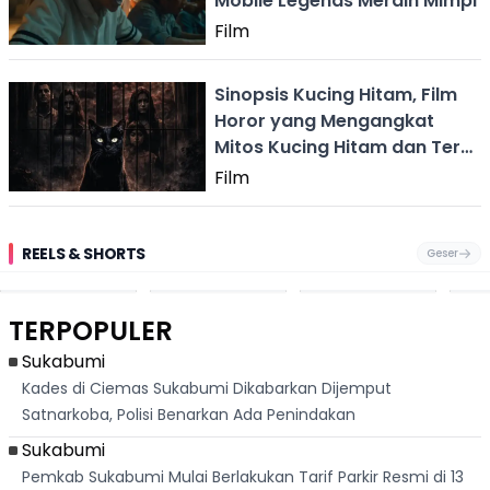
Mobile Legends Meraih Mimpi
Film
Sinopsis Kucing Hitam, Film
Horor yang Mengangkat
Mitos Kucing Hitam dan Teror
Gaib
Film
REELS & SHORTS
Geser
Pantai
Suami Nikita Willy
Kakek 90 Tahun
Fest
Cikembang,
Kembali Jadi
Kibarkan Bendera
San 
Destinasi Wisata
Sorotan, Imami
Merah Putih
Rib
Asri Di Sukabumi,
Salat Jumat Di
Sambil Nyanyikan
Berl
Hanya 40 Menit
Kanada
Lagu Indonesia
Dike
TERPOPULER
Dari
Raya
Ban
Palabuhanratu
Sukabumi
Kades di Ciemas Sukabumi Dikabarkan Dijemput
Satnarkoba, Polisi Benarkan Ada Penindakan
Sukabumi
Pemkab Sukabumi Mulai Berlakukan Tarif Parkir Resmi di 13