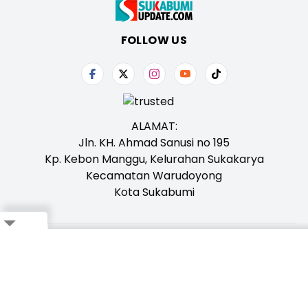
FOLLOW US
ALAMAT:
Jln. KH. Ahmad Sanusi no 195
Kp. Kebon Manggu, Kelurahan Sukakarya
Kecamatan Warudoyong
Kota Sukabumi
Close
Tentang Kami
Redaksi
Iklan
Karir
Kontak
Pedoman
Ikuti Whatsapp Channel Kami,
Klik Disini!
Bagikan ke Whatsapp