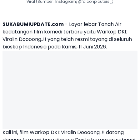
Viral (Sumber : Instagram/@falconpicuters_)
SUKABUMIUPDATE.com
- Layar lebar Tanah Air
kedatangan film komedi terbaru yaitu Warkop DKI:
Viralin Doooong..!! yang telah resmi tayang di seluruh
bioskop Indonesia pada Kamis, 11 Juni 2026.
Kali ini, film Warkop DKI: Viralin Doooong..!! datang
dengan formasi baru dimana
Desta
berperan sebagai