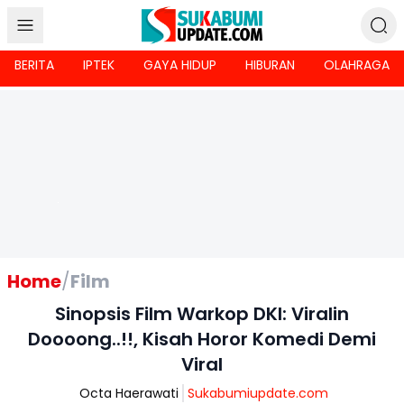
BERITA
IPTEK
GAYA HIDUP
HIBURAN
OLAHRAGA
Home
/
Film
Sinopsis Film Warkop DKI: Viralin
Doooong..!!, Kisah Horor Komedi Demi
Viral
Octa Haerawati
Sukabumiupdate.com