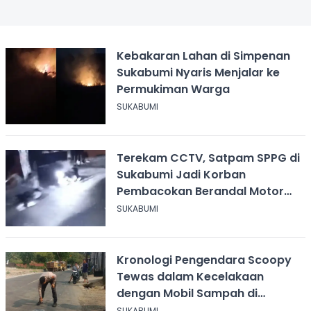
Kebakaran Lahan di Simpenan
Sukabumi Nyaris Menjalar ke
Permukiman Warga
SUKABUMI
Terekam CCTV, Satpam SPPG di
Sukabumi Jadi Korban
Pembacokan Berandal Motor
Berbendera Persib
SUKABUMI
Kronologi Pengendara Scoopy
Tewas dalam Kecelakaan
dengan Mobil Sampah di
Ciangsana Sukabumi
SUKABUMI