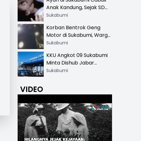
Khusus
Anak Kandung, Sejak SD
Hingga SMA
Sukabumi
Korban Bentrok Geng
Motor di Sukabumi, Warga
dan Sopir Tangki
Sukabumi
Pertamina Kena Bacok
KKU Angkot 09 Sukabumi
Minta Dishub Jabar
Tertibkan Trayek Ciawi-
Sukabumi
Cicurug: Ancam Mogok
Narik
VIDEO