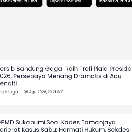
Kebakaran! Puluhan
Kepala Produksi
Indonesia, Pria A
Kejadian Dalam
Picu Mogok Kerja
Sukabumi ini Jus
Sepekan, 3 Anak
Ribuan Buruh di
Bangun Kerajaan
Tewas Hingga
Cidahu Sukabumi
Hotel Mewah Dun
Puluhan Rumah
Ludes
ersib Bandung Gagal Raih Trofi Piala Presid
026, Persebaya Menang Dramatis di Adu
enalti
lahraga
06 Agu 2026, 23:21 WIB
PMD Sukabumi Soal Kades Tamanjaya
erjerat Kasus Sabu: Hormati Hukum, Sekdes