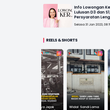
Info Lowongan Ke
Lulusan D3 dan S1
Persyaratan Len
Selasa 31 Jan 2023, 08:
REELS & SHORTS
t
Hilangnya Jejak
Widal: Sandi Lama