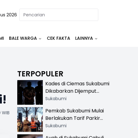
tus 2026
MI
BALE WARGA
CEK FAKTA
LAINNYA
TERPOPULER
Kades di Ciemas Sukabumi
Dikabarkan Dijemput
i!
Satnarkoba, Polisi
Sukabumi
Benarkan Ada Penindakan
Pemkab Sukabumi Mulai
0 WIB
Berlakukan Tarif Parkir
Resmi di 13 Lokasi Wisata,
Sukabumi
Petugas Pakai Rompi
Ayah di Sukabumi Cabuli