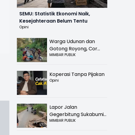
SEMU: Statistik Ekonomi Naik,
Kesejahteraan Belum Tentu
Opini
Warga Udunan dan
Gotong Royong, Cor
MIMBAR PUBLIK
Jalan Hancur di
Nyalindung Sukabumi
Koperasi Tanpa Pijakan
Opini
Lapor Jalan
Gegerbitung Sukabumi
MIMBAR PUBLIK
Bolong! Bahaya Bagi
Pengendara