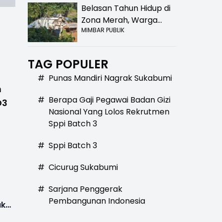
Belasan Tahun Hidup di
Zona Merah, Warga
MIMBAR PUBLIK
Kampung Nangewer
Purabaya Masih
Menanti Kepastian
TAG POPULER
Relokasi
#
Punas Mandiri Nagrak Sukabumi
n
#
Berapa Gaji Pegawai Badan Gizi
D3
Nasional Yang Lolos Rekrutmen
Sppi Batch 3
#
Sppi Batch 3
#
Cicurug Sukabumi
#
Sarjana Penggerak
Pembangunan Indonesia
uk