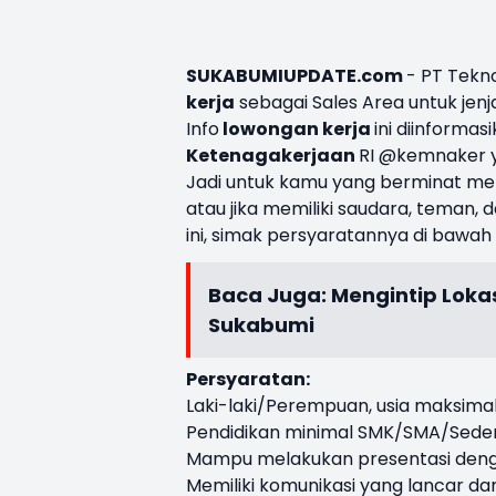
SUKABUMIUPDATE.com
- PT Tekn
kerja
sebagai Sales Area untuk jen
Info
lowongan kerja
ini diinforma
Ketenagakerjaan
RI @kemnaker ya
Jadi untuk kamu yang berminat menj
atau jika memiliki saudara, tema
ini, simak persyaratannya di bawah i
Baca Juga:
Mengintip Lokasi
Sukabumi
Persyaratan:
Laki-laki/Perempuan, usia maksima
Pendidikan minimal SMK/SMA/Seder
Mampu melakukan presentasi den
Memiliki komunikasi yang lancar dan