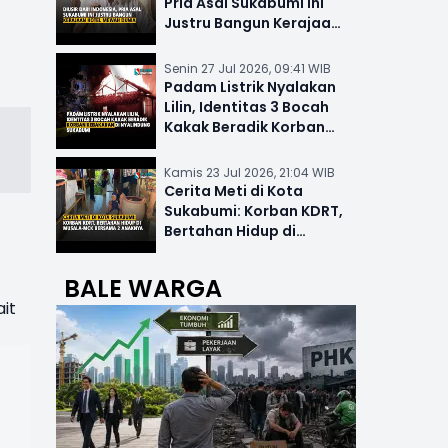
Pria Asal Sukabumi Ini
Justru Bangun Kerajaan
Hotel Mewah Dunia
Senin 27 Jul 2026, 09:41 WIB
Padam Listrik Nyalakan
Lilin, Identitas 3 Bocah
Kakak Beradik Korban
Kebakaran di Nyalindung
Kamis 23 Jul 2026, 21:04 WIB
Cerita Meti di Kota
Sukabumi: Korban KDRT,
Bertahan Hidup di
Musala-MCK Bersama 2
Anaknya
BALE WARGA
it