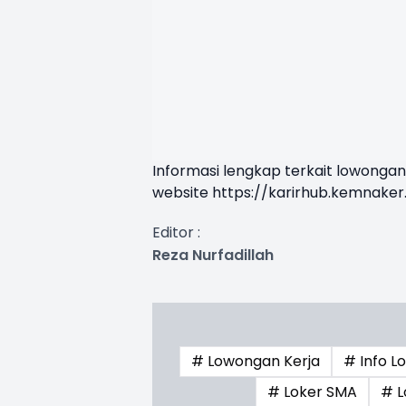
Informasi lengkap terkait lowongan 
website
https://karirhub.kemnaker.
Editor :
Reza Nurfadillah
# Lowongan Kerja
# Info L
# Loker SMA
# L