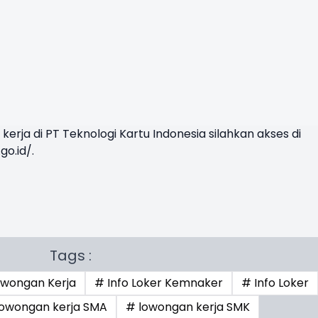
kerja di PT Teknologi Kartu Indonesia silahkan akses di
go.id/
.
Tags :
owongan Kerja
# Info Loker Kemnaker
# Info Loker
owongan kerja SMA
# lowongan kerja SMK