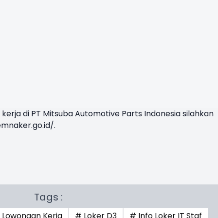
kerja di PT Mitsuba Automotive Parts Indonesia silahkan
emnaker.go.id/
.
Tags :
o Lowongan Kerja
# Loker D3
# Info Loker IT Staf