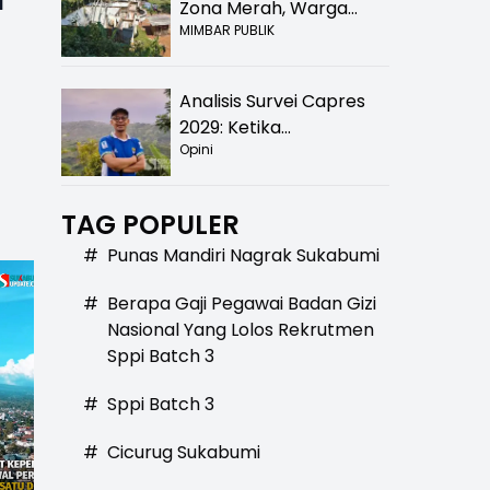
a
Zona Merah, Warga
MIMBAR PUBLIK
Kampung Nangewer
Purabaya Masih
Menanti Kepastian
Analisis Survei Capres
Relokasi
2029: Ketika
Opini
Kepercayaan Menurun,
Publik Mulai Mencari
Alternatif
TAG POPULER
#
Punas Mandiri Nagrak Sukabumi
#
Berapa Gaji Pegawai Badan Gizi
Nasional Yang Lolos Rekrutmen
Sppi Batch 3
#
Sppi Batch 3
#
Cicurug Sukabumi