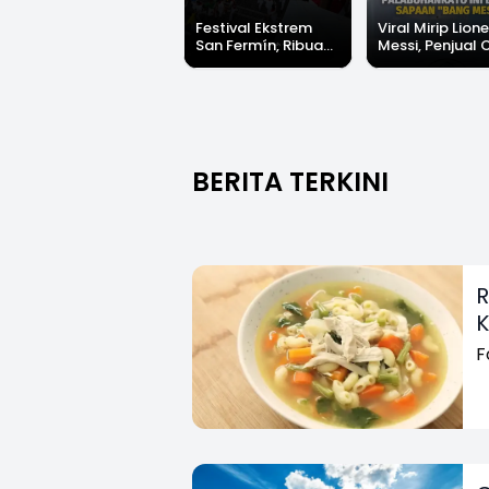
Festival Ekstrem
Viral Mirip Lione
San Fermín, Ribuan
Messi, Penjual 
Orang Berlari 875
di Palabuhanrat
Meter Dikejar
Banjir Sapaan 
Kawanan Banteng
Messi"
BERITA TERKINI
R
K
F