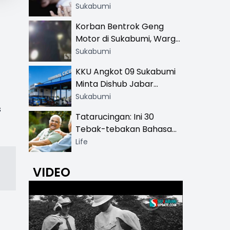
Hingga SMA
Sukabumi
Korban Bentrok Geng
Motor di Sukabumi, Warga
dan Sopir Tangki
Sukabumi
Pertamina Kena Bacok
KKU Angkot 09 Sukabumi
Minta Dishub Jabar
Tertibkan Trayek Ciawi-
Sukabumi
Cicurug: Ancam Mogok
s
Tatarucingan: Ini 30
Narik
Tebak-tebakan Bahasa
Sunda yang Sangat
Life
Menghibur
VIDEO