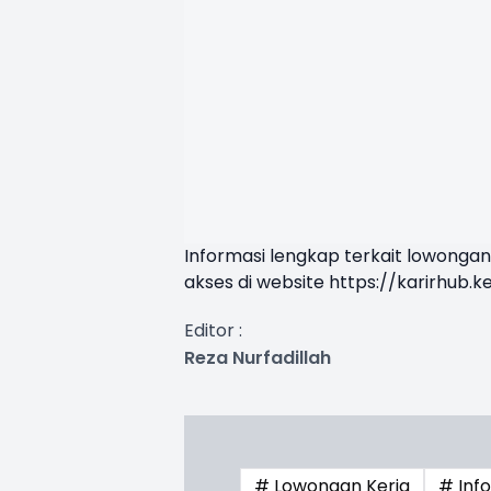
Informasi lengkap terkait lowongan 
akses di website
https://karirhub.k
Editor :
Reza Nurfadillah
# Lowongan Kerja
# Inf