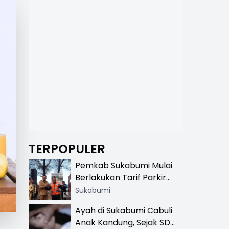
TERPOPULER
Pemkab Sukabumi Mulai
Berlakukan Tarif Parkir
Resmi di 13 Lokasi Wisata,
Sukabumi
Petugas Pakai Rompi
Ayah di Sukabumi Cabuli
Khusus
Anak Kandung, Sejak SD