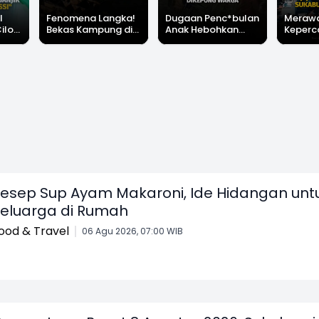
l
Fenomena Langka!
Dugaan Penc*bulan
Meraw
Cilok
Bekas Kampung di
Anak Hebohkan
Keperc
u Ini
Dasar Waduk Karian
Simpenan
Menga
"Bang
Kembali Terlihat
Sukabumi, Rumah
Peruba
Terduga Pelaku
Satu D
Dikepung Warga
Sukabu
esep Sup Ayam Makaroni, Ide Hidangan unt
eluarga di Rumah
ood & Travel
06 Agu 2026, 07:00 WIB