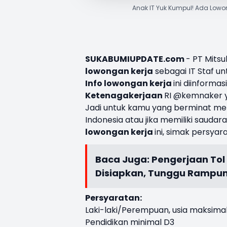
Anak IT Yuk Kumpul! Ada Lowo
SUKABUMIUPDATE.com
- PT Mits
lowongan kerja
sebagai IT Staf un
Info lowongan kerja
ini diinforma
Ketenagakerjaan
RI @kemnaker yan
Jadi untuk kamu yang berminat men
Indonesia atau jika memiliki saud
lowongan kerja
ini, simak persyar
Baca Juga:
Pengerjaan Tol
Disiapkan, Tunggu Rampun
Persyaratan:
Laki-laki/Perempuan, usia maksima
Pendidikan minimal D3