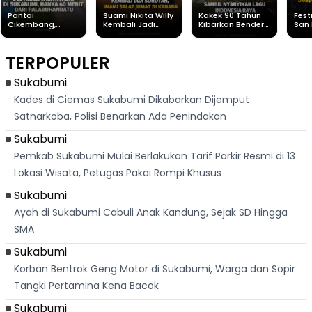
Pantai
Suami Nikita Willy
Kakek 90 Tahun
Fest
Cikembang,
Kembali Jadi
Kibarkan Bendera
San 
Destinasi Wisata
Sorotan, Imami
Merah Putih
Rib
Asri Di Sukabumi,
Salat Jumat Di
Sambil Nyanyikan
Berl
Hanya 40 Menit
Kanada
Lagu Indonesia
Dike
TERPOPULER
Dari
Raya
Ban
Palabuhanratu
Sukabumi
Kades di Ciemas Sukabumi Dikabarkan Dijemput
Satnarkoba, Polisi Benarkan Ada Penindakan
Sukabumi
Pemkab Sukabumi Mulai Berlakukan Tarif Parkir Resmi di 13
Lokasi Wisata, Petugas Pakai Rompi Khusus
Sukabumi
Ayah di Sukabumi Cabuli Anak Kandung, Sejak SD Hingga
SMA
Sukabumi
Korban Bentrok Geng Motor di Sukabumi, Warga dan Sopir
Tangki Pertamina Kena Bacok
Sukabumi