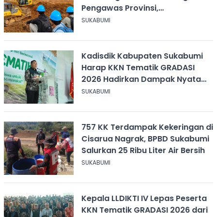
Pengawas Provinsi,
Disnakertrans Sukabumi Terus
SUKABUMI
Dampingi
Kadisdik Kabupaten Sukabumi
Harap KKN Tematik GRADASI
2026 Hadirkan Dampak Nyata
bagi Masyarakat
SUKABUMI
757 KK Terdampak Kekeringan di
Cisarua Nagrak, BPBD Sukabumi
Salurkan 25 Ribu Liter Air Bersih
SUKABUMI
Kepala LLDIKTI IV Lepas Peserta
KKN Tematik GRADASI 2026 dari