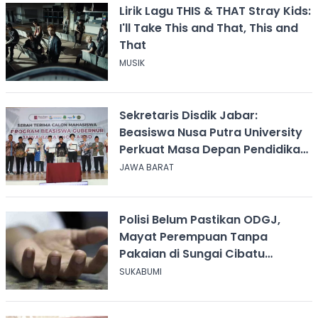
Lirik Lagu THIS & THAT Stray Kids:
I'll Take This and That, This and
That
MUSIK
Sekretaris Disdik Jabar:
Beasiswa Nusa Putra University
Perkuat Masa Depan Pendidikan
Jawa Barat
JAWA BARAT
Polisi Belum Pastikan ODGJ,
Mayat Perempuan Tanpa
Pakaian di Sungai Cibatu
Cikembar
SUKABUMI