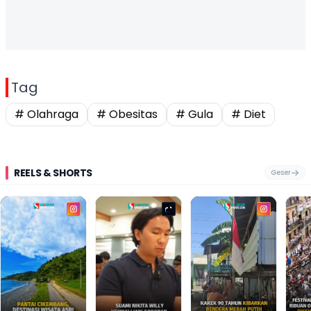
Tag
# Olahraga
# Obesitas
# Gula
# Diet
REELS & SHORTS
Geser