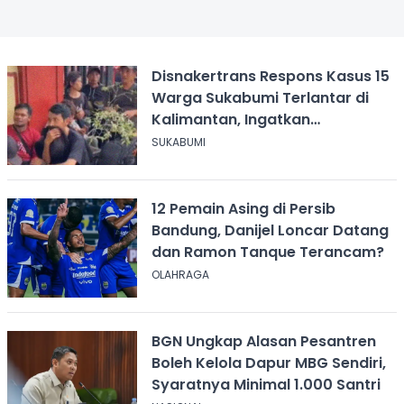
Disnakertrans Respons Kasus 15
Warga Sukabumi Terlantar di
Kalimantan, Ingatkan
Pentingnya Perjanjian Kerja
SUKABUMI
12 Pemain Asing di Persib
Bandung, Danijel Loncar Datang
dan Ramon Tanque Terancam?
OLAHRAGA
BGN Ungkap Alasan Pesantren
Boleh Kelola Dapur MBG Sendiri,
Syaratnya Minimal 1.000 Santri