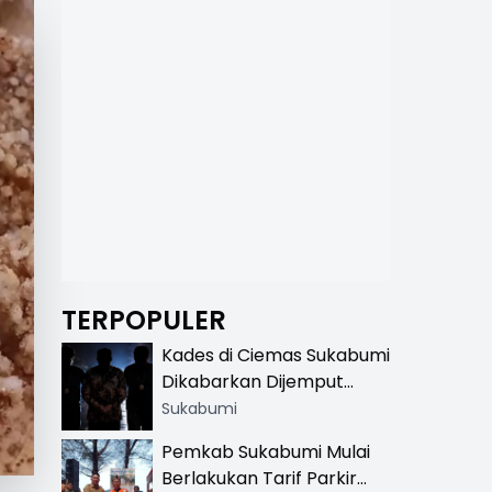
TERPOPULER
Kades di Ciemas Sukabumi
Dikabarkan Dijemput
Satnarkoba, Polisi
Sukabumi
Benarkan Ada Penindakan
Pemkab Sukabumi Mulai
Berlakukan Tarif Parkir