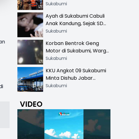
Resmi di 13 Lokasi Wisata,
Sukabumi
Petugas Pakai Rompi
Ayah di Sukabumi Cabuli
Khusus
Anak Kandung, Sejak SD
Hingga SMA
Sukabumi
an
Korban Bentrok Geng
Motor di Sukabumi, Warga
dan Sopir Tangki
Sukabumi
Pertamina Kena Bacok
KKU Angkot 09 Sukabumi
Minta Dishub Jabar
Tertibkan Trayek Ciawi-
Sukabumi
di
Cicurug: Ancam Mogok
Narik
VIDEO