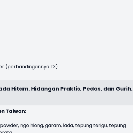
r (perbandingannya 1:3)
da Hitam, Hidangan Praktis, Pedas, dan Gurih,
en Taiwan:
powder, ngo hiong, garam, lada, tepung terigu, tepung
erata