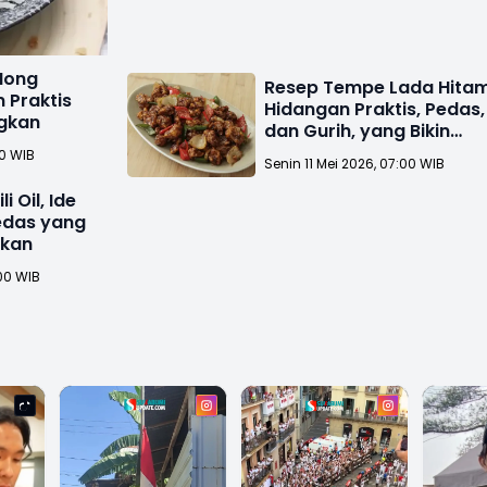
 Hong
Resep Tempe Lada Hitam
 Praktis
Hidangan Praktis, Pedas,
gkan
dan Gurih, yang Bikin
Ketagihan
00 WIB
Senin 11 Mei 2026, 07:00 WIB
 Oil, Ide
edas yang
ekan
00 WIB