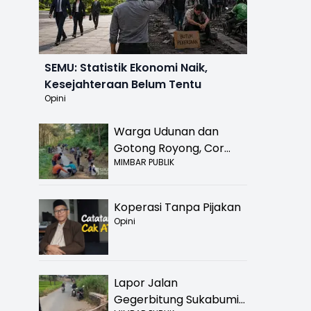
SEMU: Statistik Ekonomi Naik,
Kesejahteraan Belum Tentu
Opini
Warga Udunan dan
Gotong Royong, Cor
MIMBAR PUBLIK
Jalan Hancur di
Nyalindung Sukabumi
Koperasi Tanpa Pijakan
Opini
Lapor Jalan
Gegerbitung Sukabumi