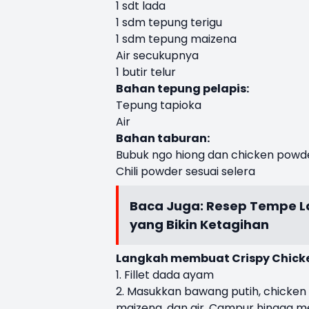
1 sdt lada
1 sdm tepung terigu
1 sdm tepung maizena
Air secukupnya
1 butir telur
Bahan tepung pelapis:
Tepung tapioka
Air
Bahan taburan:
Bubuk ngo hiong dan chicken powde
Chili powder sesuai selera
Baca Juga:
Resep Tempe La
yang Bikin Ketagihan
Langkah membuat Crispy Chick
1. Fillet dada ayam
2. Masukkan bawang putih, chicken 
maizena, dan air. Campur hingga m