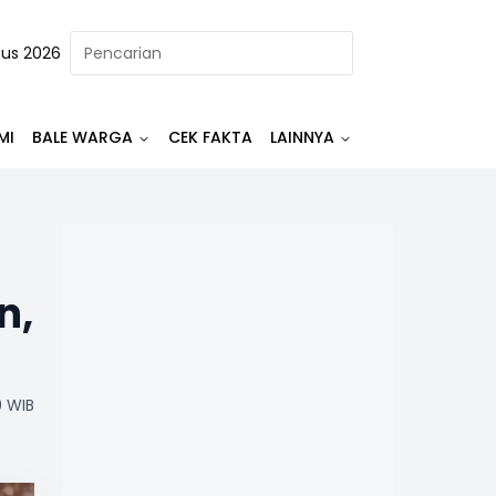
tus 2026
MI
BALE WARGA
CEK FAKTA
LAINNYA
n,
0 WIB