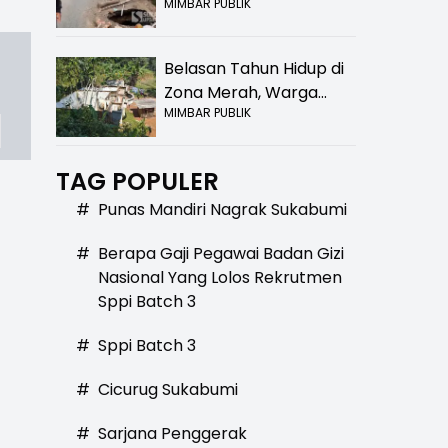
MIMBAR PUBLIK
Bolong! Bahaya Bagi
Pengendara
Belasan Tahun Hidup di
Zona Merah, Warga
MIMBAR PUBLIK
Kampung Nangewer
Purabaya Masih
Menanti Kepastian
TAG POPULER
Relokasi
#
Punas Mandiri Nagrak Sukabumi
#
Berapa Gaji Pegawai Badan Gizi
Nasional Yang Lolos Rekrutmen
Sppi Batch 3
#
Sppi Batch 3
#
Cicurug Sukabumi
#
Sarjana Penggerak