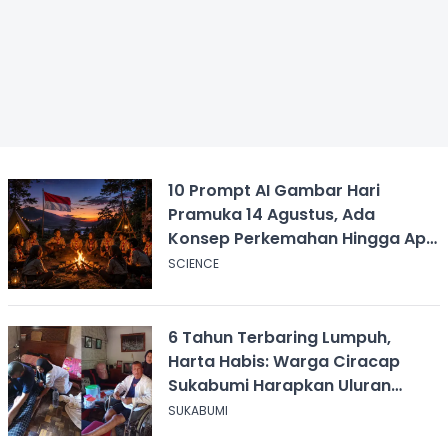
10 Prompt AI Gambar Hari
Pramuka 14 Agustus, Ada
Konsep Perkemahan Hingga Api
Unggun
SCIENCE
6 Tahun Terbaring Lumpuh,
Harta Habis: Warga Ciracap
Sukabumi Harapkan Uluran
Tangan KDM
SUKABUMI