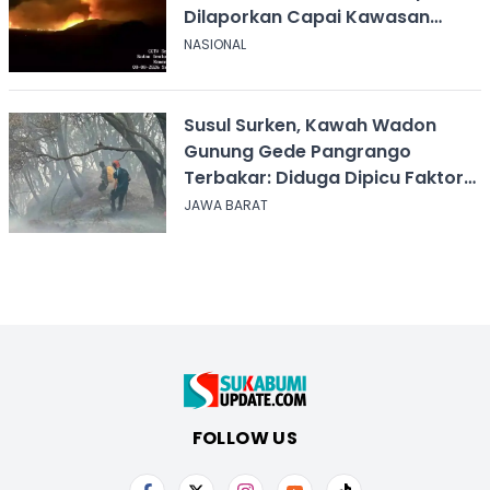
Dilaporkan Capai Kawasan
Sabana
NASIONAL
Susul Surken, Kawah Wadon
Gunung Gede Pangrango
Terbakar: Diduga Dipicu Faktor
Alam
JAWA BARAT
FOLLOW US