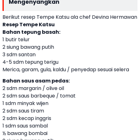
Mengenyangkan
Berikut resep Tempe Katsu ala chef Devina Hermawan
Resep Tempe Katsu
Bahan tepung basah:
1 butir telur
2 siung bawang putih
3 sdm santan
4-5 sdm tepung terigu
Merica, garam, gula, kaldu / penyedap sesuai selera
Bahan saus asam pedas:
2 sdm margarin / olive oil
2 sdm saus barbeque / tomat
1 sdm minyak wijen
2 sdm saus tiram
2 sdm kecap inggris
1 sdm saus sambal
½ bawang bombai