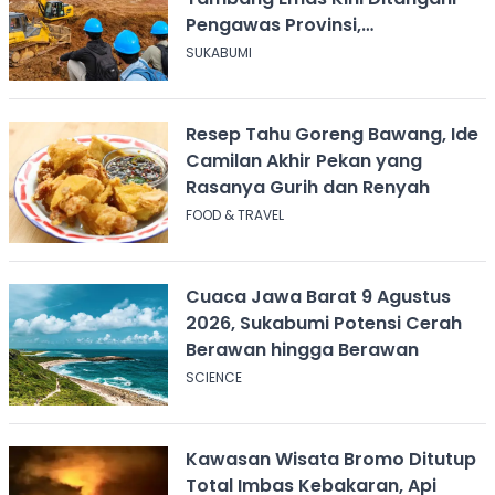
Pengawas Provinsi,
Disnakertrans Sukabumi Terus
SUKABUMI
Dampingi
Resep Tahu Goreng Bawang, Ide
Camilan Akhir Pekan yang
Rasanya Gurih dan Renyah
FOOD & TRAVEL
Cuaca Jawa Barat 9 Agustus
2026, Sukabumi Potensi Cerah
Berawan hingga Berawan
SCIENCE
Kawasan Wisata Bromo Ditutup
Total Imbas Kebakaran, Api