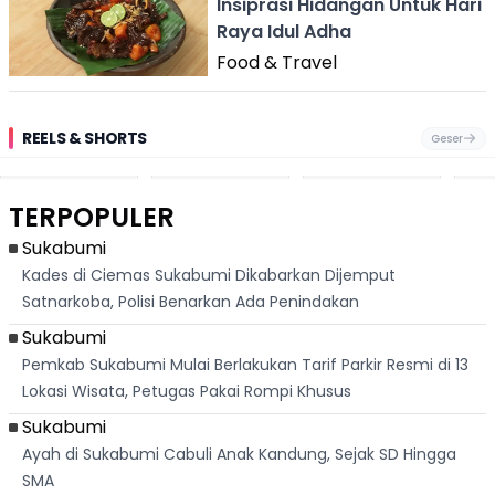
Insiprasi Hidangan Untuk Hari
Raya Idul Adha
Food & Travel
REELS & SHORTS
Geser
Pantai
Suami Nikita Willy
Kakek 90 Tahun
Fest
Cikembang,
Kembali Jadi
Kibarkan Bendera
San 
Destinasi Wisata
Sorotan, Imami
Merah Putih
Rib
Asri Di Sukabumi,
Salat Jumat Di
Sambil Nyanyikan
Berl
Hanya 40 Menit
Kanada
Lagu Indonesia
Dike
TERPOPULER
Dari
Raya
Ban
Palabuhanratu
Sukabumi
Kades di Ciemas Sukabumi Dikabarkan Dijemput
Satnarkoba, Polisi Benarkan Ada Penindakan
Sukabumi
Pemkab Sukabumi Mulai Berlakukan Tarif Parkir Resmi di 13
Lokasi Wisata, Petugas Pakai Rompi Khusus
Sukabumi
Ayah di Sukabumi Cabuli Anak Kandung, Sejak SD Hingga
SMA