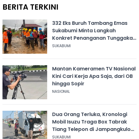
BERITA TERKINI
332 Eks Buruh Tambang Emas
Sukabumi Minta Langkah
Konkret Penanganan Tunggakan
Gaji Rp8,4 Miliar
SUKABUMI
Mantan Kameramen TV Nasional
Kini Cari Kerja Apa Saja, dari OB
hingga Sopir
NASIONAL
Dua Orang Terluka, Kronologi
Mobil Isuzu Traga Box Tabrak
Tiang Telepon di Jampangkulon
Sukabumi
SUKABUMI