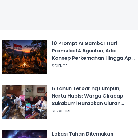
10 Prompt AI Gambar Hari
Pramuka 14 Agustus, Ada
Konsep Perkemahan Hingga Api
Unggun
SCIENCE
6 Tahun Terbaring Lumpuh,
Harta Habis: Warga Ciracap
Sukabumi Harapkan Uluran
Tangan KDM
SUKABUMI
Lokasi Tuhan Ditemukan