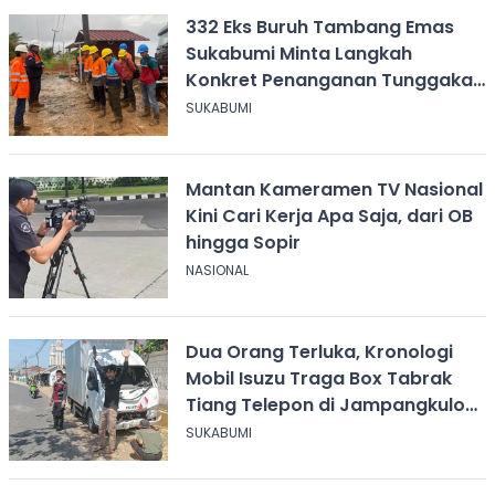
332 Eks Buruh Tambang Emas
Sukabumi Minta Langkah
Konkret Penanganan Tunggakan
Gaji Rp8,4 Miliar
SUKABUMI
Mantan Kameramen TV Nasional
Kini Cari Kerja Apa Saja, dari OB
hingga Sopir
NASIONAL
Dua Orang Terluka, Kronologi
Mobil Isuzu Traga Box Tabrak
Tiang Telepon di Jampangkulon
Sukabumi
SUKABUMI