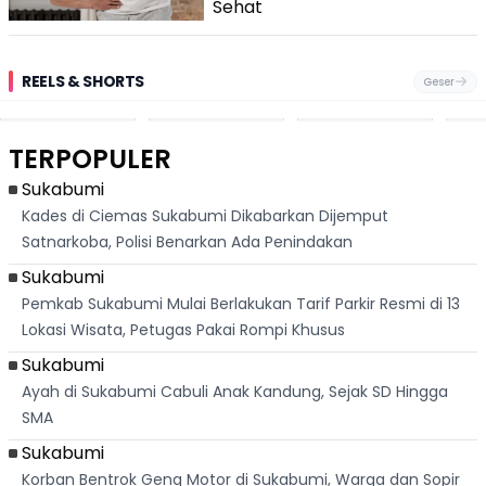
Mencegahnya
Sehat
REELS & SHORTS
Geser
Pantai
Suami Nikita Willy
Kakek 90 Tahun
Fest
Cikembang,
Kembali Jadi
Kibarkan Bendera
San 
Destinasi Wisata
Sorotan, Imami
Merah Putih
Rib
Asri Di Sukabumi,
Salat Jumat Di
Sambil Nyanyikan
Berl
Hanya 40 Menit
Kanada
Lagu Indonesia
Dike
TERPOPULER
Dari
Raya
Ban
Palabuhanratu
Sukabumi
Kades di Ciemas Sukabumi Dikabarkan Dijemput
Satnarkoba, Polisi Benarkan Ada Penindakan
Sukabumi
Pemkab Sukabumi Mulai Berlakukan Tarif Parkir Resmi di 13
Lokasi Wisata, Petugas Pakai Rompi Khusus
Sukabumi
Ayah di Sukabumi Cabuli Anak Kandung, Sejak SD Hingga
SMA
Sukabumi
Korban Bentrok Geng Motor di Sukabumi, Warga dan Sopir