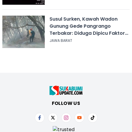
Susul Surken, Kawah Wadon
Gunung Gede Pangrango
Terbakar: Diduga Dipicu Faktor
Alam
JAWA BARAT
FOLLOW US