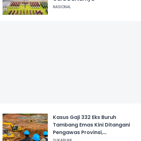
NASIONAL
Kasus Gaji 332 Eks Buruh
Tambang Emas Kini Ditangani
Pengawas Provinsi,
Disnakertrans Sukabumi Terus
SUKABUMI