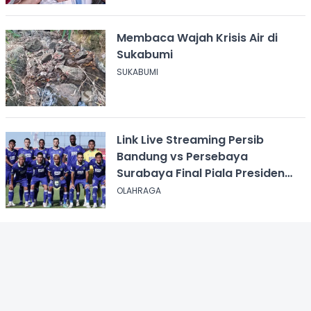
Membaca Wajah Krisis Air di
Sukabumi
SUKABUMI
Link Live Streaming Persib
Bandung vs Persebaya
Surabaya Final Piala Presiden
2026, Kick-off Pukul 20.00 WIB
OLAHRAGA