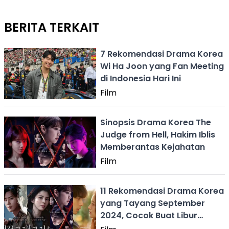
BERITA TERKAIT
7 Rekomendasi Drama Korea
Wi Ha Joon yang Fan Meeting
di Indonesia Hari Ini
Film
Sinopsis Drama Korea The
Judge from Hell, Hakim Iblis
Memberantas Kejahatan
Film
11 Rekomendasi Drama Korea
yang Tayang September
2024, Cocok Buat Libur
Panjang