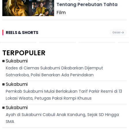
Tentang Perebutan Tahta
Film
REELS & SHORTS
Geser
Festival Ekstrem
Viral Mirip Lionel
Fenomena
Dug
San Fermín,
Messi, Penjual
Langka! Bekas
Pen
Ribuan Orang
Cilok di
Kampung di
Heb
Berlari 875 Meter
Palabuhanratu Ini
Dasar Waduk
Sim
Dikejar Kawanan
Banjir Sapaan
Karian Kembali
Suk
TERPOPULER
Banteng
"Bang Messi"
Terlihat
Terd
Dik
Sukabumi
Kades di Ciemas Sukabumi Dikabarkan Dijemput
Satnarkoba, Polisi Benarkan Ada Penindakan
Sukabumi
Pemkab Sukabumi Mulai Berlakukan Tarif Parkir Resmi di 13
Lokasi Wisata, Petugas Pakai Rompi Khusus
Sukabumi
Ayah di Sukabumi Cabuli Anak Kandung, Sejak SD Hingga
SMA