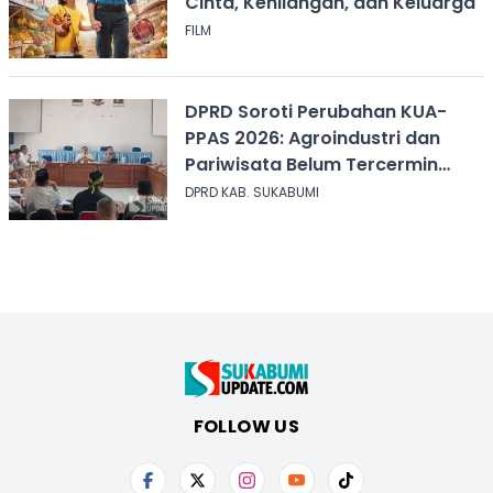
Cinta, Kehilangan, dan Keluarga
FILM
DPRD Soroti Perubahan KUA-
PPAS 2026: Agroindustri dan
Pariwisata Belum Tercermin
dalam Anggaran
DPRD KAB. SUKABUMI
FOLLOW US