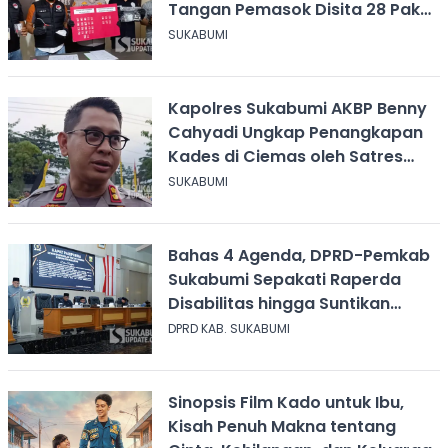
Tangan Pemasok Disita 28 Paket
Narkoba
SUKABUMI
Kapolres Sukabumi AKBP Benny
Cahyadi Ungkap Penangkapan
Kades di Ciemas oleh Satres
Narkoba
SUKABUMI
Bahas 4 Agenda, DPRD-Pemkab
Sukabumi Sepakati Raperda
Disabilitas hingga Suntikan
Modal Perum Pesona Wisata
DPRD KAB. SUKABUMI
Sinopsis Film Kado untuk Ibu,
Kisah Penuh Makna tentang