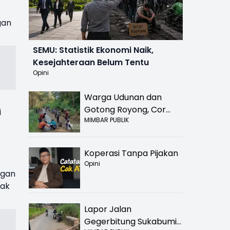
)
gan
SEMU: Statistik Ekonomi Naik,
Kesejahteraan Belum Tentu
Opini
Warga Udunan dan
Gotong Royong, Cor
i
MIMBAR PUBLIK
Jalan Hancur di
Nyalindung Sukabumi
Koperasi Tanpa Pijakan
Opini
ngan
hak
Lapor Jalan
Gegerbitung Sukabumi