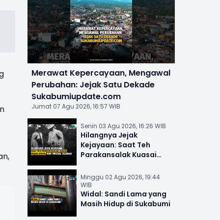
Merawat Kepercayaan, Mengawal
g
Perubahan: Jejak Satu Dekade
Sukabumiupdate.com
Jumat 07 Agu 2026, 16:57 WIB
an
Senin 03 Agu 2026, 16:26 WIB
Hilangnya Jejak
Kejayaan: Saat Teh
Parakansalak Kuasai
an,
Pasar Eropa, Kini Tinggal
Sejarah
Minggu 02 Agu 2026, 19:44
WIB
Widal: Sandi Lama yang
Masih Hidup di Sukabumi