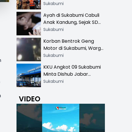
Resmi di 13 Lokasi Wisata,
Sukabumi
Petugas Pakai Rompi
Ayah di Sukabumi Cabuli
Khusus
Anak Kandung, Sejak SD
Hingga SMA
Sukabumi
Korban Bentrok Geng
Motor di Sukabumi, Warga
dan Sopir Tangki
Sukabumi
n
Pertamina Kena Bacok
KKU Angkot 09 Sukabumi
Minta Dishub Jabar
Tertibkan Trayek Ciawi-
n
Sukabumi
Cicurug: Ancam Mogok
Narik
n
VIDEO