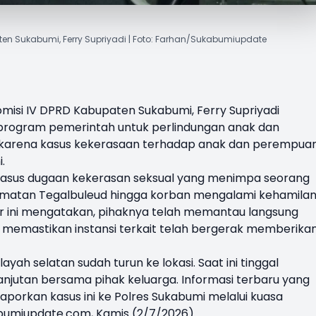
ten Sukabumi, Ferry Supriyadi | Foto: Farhan/Sukabumiupdate
omisi IV DPRD Kabupaten Sukabumi
,
Ferry Supriyadi
program pemerintah untuk perlindungan anak dan
ng karena kasus kekerasaan terhadap anak dan perempua
.
i kasus dugaan kekerasan seksual yang menimpa seorang
camatan Tegalbuleud hingga korban mengalami kehamila
lkar ini mengatakan, pihaknya telah memantau langsung
memastikan instansi terkait telah bergerak memberika
layah selatan sudah turun ke lokasi. Saat ini tinggal
jutan bersama pihak keluarga. Informasi terbaru yang
aporkan kasus ini ke Polres Sukabumi melalui kuasa
bumiupdate.com, Kamis (2/7/2026).