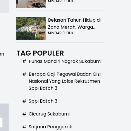
MIMBAR PUBLIK
Bolong! Bahaya Bagi
Pengendara
Belasan Tahun Hidup di
Zona Merah, Warga
MIMBAR PUBLIK
Kampung Nangewer
Purabaya Masih
Menanti Kepastian
TAG POPULER
an
Relokasi
#
Punas Mandiri Nagrak Sukabumi
#
Berapa Gaji Pegawai Badan Gizi
Nasional Yang Lolos Rekrutmen
Sppi Batch 3
#
Sppi Batch 3
#
Cicurug Sukabumi
#
Sarjana Penggerak