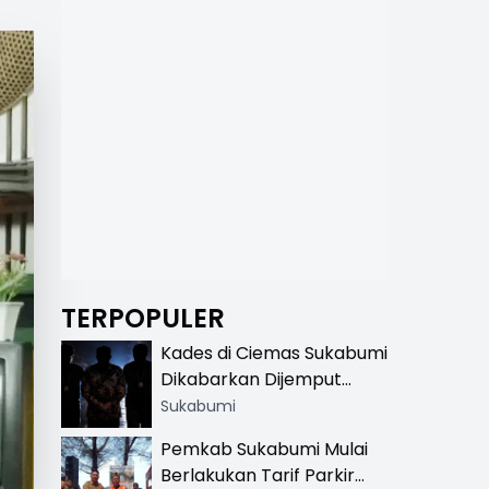
TERPOPULER
Kades di Ciemas Sukabumi
Dikabarkan Dijemput
Satnarkoba, Polisi
Sukabumi
Benarkan Ada Penindakan
Pemkab Sukabumi Mulai
Berlakukan Tarif Parkir