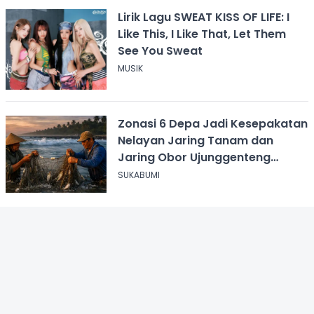
Lirik Lagu SWEAT KISS OF LIFE: I
Like This, I Like That, Let Them
See You Sweat
MUSIK
Zonasi 6 Depa Jadi Kesepakatan
Nelayan Jaring Tanam dan
Jaring Obor Ujunggenteng
Sukabumi
SUKABUMI