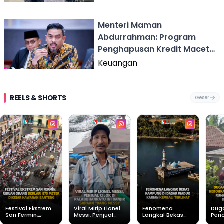
Menteri Maman
Abdurrahman: Program
Penghapusan Kredit Macet
UMKM Telah Mulai
Keuangan
Dilaksanakan
REELS & SHORTS
Geser
Festival Ekstrem
Viral Mirip Lionel
Fenomena
Dug
San Fermín,
Messi, Penjual
Langka! Bekas
Pen
Ribuan Orang
Cilok di
Kampung di
Heb