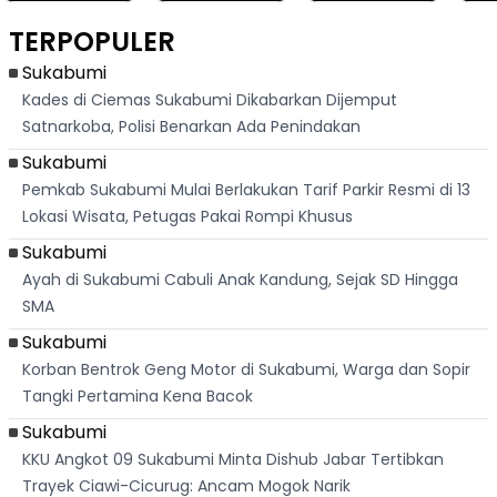
Berlari 875 Meter
Palabuhanratu Ini
Dasar Waduk
Sim
Dikejar Kawanan
Banjir Sapaan
Karian Kembali
Suk
TERPOPULER
Banteng
"Bang Messi"
Terlihat
Terd
Dik
Sukabumi
Kades di Ciemas Sukabumi Dikabarkan Dijemput
Satnarkoba, Polisi Benarkan Ada Penindakan
Sukabumi
Pemkab Sukabumi Mulai Berlakukan Tarif Parkir Resmi di 13
Lokasi Wisata, Petugas Pakai Rompi Khusus
Sukabumi
Ayah di Sukabumi Cabuli Anak Kandung, Sejak SD Hingga
SMA
Sukabumi
Korban Bentrok Geng Motor di Sukabumi, Warga dan Sopir
Tangki Pertamina Kena Bacok
Sukabumi
KKU Angkot 09 Sukabumi Minta Dishub Jabar Tertibkan
Trayek Ciawi-Cicurug: Ancam Mogok Narik