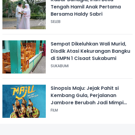
Tengah Hamil Anak Pertama
Bersama Haldy Sabri
SELEB
Sempat Dikeluhkan Wali Murid,
Disdik Atasi Kekurangan Bangku
di SMPN 1 Cisaat Sukabumi
SUKABUMI
Sinopsis Maju: Jejak Pahit si
Kembang Gula, Perjalanan
Jambore Berubah Jadi Mimpi
Buruk
FILM