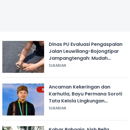
Dinas PU Evaluasi Pengaspalan
Jalan Leuwiliang-Bojongtipar
Jampangtengah: Mudah
Mengelupas
SUKABUMI
Ancaman Kekeringan dan
Karhutla, Bayu Permana Soroti
Tata Kelola Lingkungan
Sukabumi
SUKABUMI
Kabar Bahagia, Irish Bella