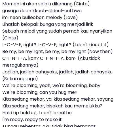
Momen ini akan selalu dikenang (Cinta)
gasaga doen kkoch-ipdeul-eul bwa
imi neon bulleobon melody (Love)
Lihatlah kelopak bunga yang menjadi lirik
Sebuah melodi yang sudah pernah kau nyanyikan
(Cinta)
L-O-V-E, right? L-O-V-E, right? (I don't doubt it)
Be my, be my light, be my, be my light (Now then)
C-I-N-T-A, kan? C-I-N-T-A, kan? (Aku tidak
meragukannya)
Jadilah, jadilah cahayaku, jadilah, jadilah cahayaku
(Sekarang juga)
We're blooming, yeah, we're blooming, baby
We're blooming, can you hug me?
Kita sedang mekar, ya, kita sedang mekar, sayang
Kita sedang mekar, bisakah kau memelukku?
Hold up hold up, I can't breathe
I'm ready, ready to make it
Tunggu sebentar, aku tidak bisa bernapas