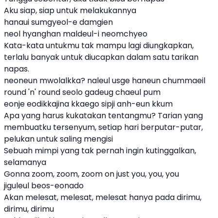
Aku siap, siap untuk melakukannya
hanaui sumgyeol-e damgien
neol hyanghan maldeul-i neomchyeo
Kata-kata untukmu tak mampu lagi diungkapkan,
terlalu banyak untuk diucapkan dalam satu tarikan
napas.
neoneun mwolalkka? naleul usge haneun chummaeil
round 'n' round seolo gadeug chaeul pum
eonje eodikkajina kkaego sipji anh-eun kkum
Apa yang harus kukatakan tentangmu? Tarian yang
membuatku tersenyum, setiap hari berputar-putar,
pelukan untuk saling mengisi
Sebuah mimpi yang tak pernah ingin kutinggalkan,
selamanya
Gonna zoom, zoom, zoom on just you, you, you
jiguleul beos-eonado
Akan melesat, melesat, melesat hanya pada dirimu,
dirimu, dirimu