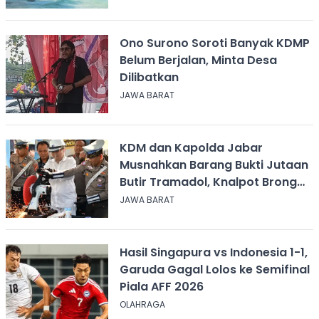
Ono Surono Soroti Banyak KDMP
Belum Berjalan, Minta Desa
Dilibatkan
JAWA BARAT
KDM dan Kapolda Jabar
Musnahkan Barang Bukti Jutaan
Butir Tramadol, Knalpot Brong
hingga Miras
JAWA BARAT
Hasil Singapura vs Indonesia 1-1,
Garuda Gagal Lolos ke Semifinal
Piala AFF 2026
OLAHRAGA