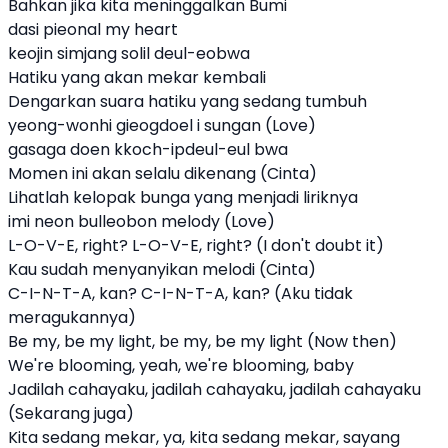
Bahkan jika kita meninggalkan Bumi
dasi pieonal my heart
keojin simjang solil deul-eobwa
Hatiku yang akan mekar kembali
Dengarkan suara hatiku yang sedang tumbuh
yeong-wonhi gieogdoel i sungan (Love)
gasaga doen kkoch-ipdeul-eul bwa
Momen ini akan selalu dikenang (Cinta)
Lihatlah kelopak bunga yang menjadi liriknya
imi neon bulleobon melody (Love)
L-O-V-E, right? L-O-V-E, right? (I don't doubt it)
Kau sudah menyanyikan melodi (Cinta)
C-I-N-T-A, kan? C-I-N-T-A, kan? (Aku tidak
meragukannya)
Be my, be my light, bе my, be my light (Now then)
We're blooming, yeah, we're blooming, baby
Jadilah cahayaku, jadilah cahayaku, jadilah cahayaku
(Sekarang juga)
Kita sedang mekar, ya, kita sedang mekar, sayang