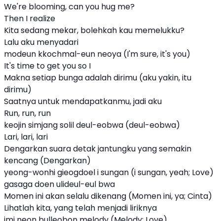
We're blooming, can you hug me?
Then I realize
Kita sedang mekar, bolehkah kau memelukku?
Lalu aku menyadari
modeun kkochmal-eun neoya (I'm sure, it's you)
It's time to get you so I
Makna setiap bunga adalah dirimu (aku yakin, itu
dirimu)
Saatnya untuk mendapatkanmu, jadi aku
Run, run, run
keojin simjang solil deul-eobwa (deul-eobwa)
Lari, lari, lari
Dengarkan suara detak jantungku yang semakin
kencang (Dengarkan)
yeong-wonhi gieogdoel i sungan (i sungan, yeah; Love)
gasaga doen ulideul-eul bwa
Momen ini akan selalu dikenang (Momen ini, ya; Cinta)
Lihatlah kita, yang telah menjadi liriknya
imi neon bulleobon melody (Melody; Love)