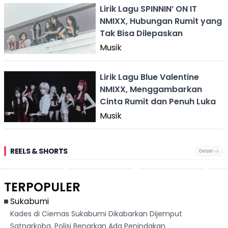
Lirik Lagu SPINNIN’ ON IT
NMIXX, Hubungan Rumit yang
Tak Bisa Dilepaskan
Musik
Lirik Lagu Blue Valentine
NMIXX, Menggambarkan
Cinta Rumit dan Penuh Luka
Musik
REELS & SHORTS
Geser
Festival Ekstrem
Viral Mirip Lionel
Fenomena
Dug
San Fermín,
Messi, Penjual
Langka! Bekas
Pen
Ribuan Orang
Cilok di
Kampung di
Heb
Berlari 875 Meter
Palabuhanratu Ini
Dasar Waduk
Sim
Dikejar Kawanan
Banjir Sapaan
Karian Kembali
Suk
TERPOPULER
Banteng
"Bang Messi"
Terlihat
Terd
Dik
Sukabumi
Kades di Ciemas Sukabumi Dikabarkan Dijemput
Satnarkoba, Polisi Benarkan Ada Penindakan