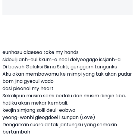
eunhasu alaeseo take my hands
sideulji anh-eul kkum-e neol delyeogago issjanh-a
Di bawah Galaksi Bima Sakti, genggam tanganku
Aku akan membawamu ke mimpi yang tak akan pudar
bom jina gyeoul wado
dasi pieonal my heart
Sekalipun musim semi berlalu dan musim dingin tiba,
hatiku akan mekar kembali.
keojin simjang solil deul-eobwa
yeong-wonhi gieogdoel i sungan (Love)
Dengarkan suara detak jantungku yang semakin
bertambah