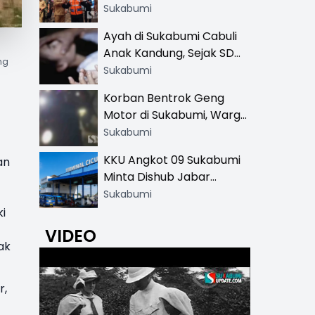
Resmi di 13 Lokasi Wisata,
Sukabumi
Petugas Pakai Rompi
Ayah di Sukabumi Cabuli
Khusus
Anak Kandung, Sejak SD
ng
Hingga SMA
Sukabumi
Korban Bentrok Geng
Motor di Sukabumi, Warga
dan Sopir Tangki
Sukabumi
Pertamina Kena Bacok
KKU Angkot 09 Sukabumi
an
Minta Dishub Jabar
Tertibkan Trayek Ciawi-
Sukabumi
Cicurug: Ancam Mogok
i
Narik
VIDEO
ak
r,