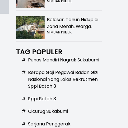
MIMBAR PUBLIK
Bolong! Bahaya Bagi
Pengendara
Belasan Tahun Hidup di
Zona Merah, Warga
MIMBAR PUBLIK
Kampung Nangewer
Purabaya Masih
Menanti Kepastian
TAG POPULER
Relokasi
#
Punas Mandiri Nagrak Sukabumi
#
Berapa Gaji Pegawai Badan Gizi
Nasional Yang Lolos Rekrutmen
Sppi Batch 3
#
Sppi Batch 3
#
Cicurug Sukabumi
g
#
Sarjana Penggerak