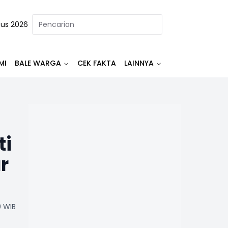
tus 2026
MI
BALE WARGA
CEK FAKTA
LAINNYA
ti
r
0 WIB