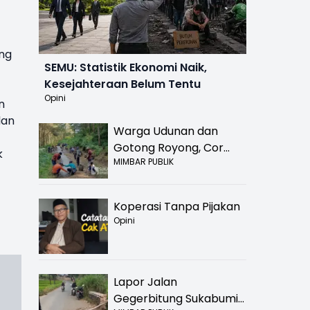
ing
SEMU: Statistik Ekonomi Naik,
Kesejahteraan Belum Tentu
Opini
n
dan
Warga Udunan dan
Gotong Royong, Cor
k
MIMBAR PUBLIK
Jalan Hancur di
Nyalindung Sukabumi
Koperasi Tanpa Pijakan
Opini
Lapor Jalan
Gegerbitung Sukabumi