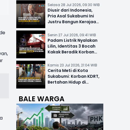
Selasa 28 Jul 2026, 09:30 WIB
Diusir dari Indonesia,
Pria Asal Sukabumi Ini
Justru Bangun Kerajaan
Hotel Mewah Dunia
nde
Senin 27 Jul 2026, 09:41 WIB
Padam Listrik Nyalakan
Lilin, Identitas 3 Bocah
Kakak Beradik Korban
yan,
Kebakaran di Nyalindung
ar
Kamis 23 Jul 2026, 21:04 WIB
Cerita Meti di Kota
Sukabumi: Korban KDRT,
Bertahan Hidup di
Musala-MCK Bersama 2
Anaknya
BALE WARGA
ga