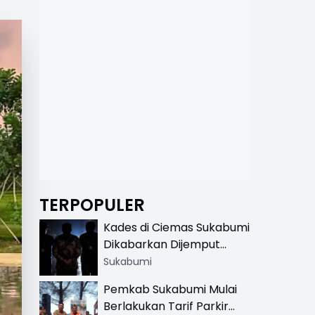
TERPOPULER
Kades di Ciemas Sukabumi
Dikabarkan Dijemput
Satnarkoba, Polisi
Sukabumi
Benarkan Ada Penindakan
Pemkab Sukabumi Mulai
Berlakukan Tarif Parkir