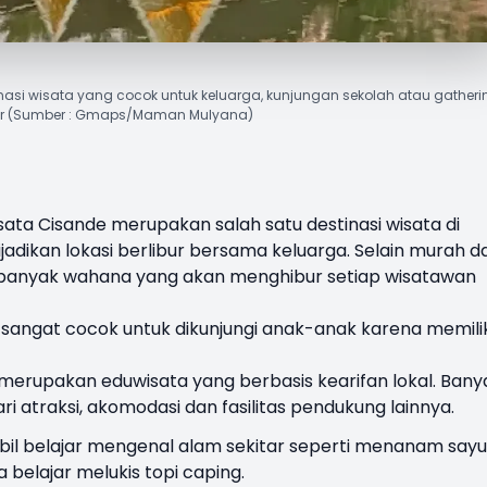
asi wisata yang cocok untuk keluarga, kunjungan sekolah atau gatheri
or (Sumber : Gmaps/Maman Mulyana)
sata Cisande
merupakan salah satu destinasi wisata di
adikan lokasi berlibur bersama keluarga. Selain murah d
iki banyak wahana yang akan menghibur setiap wisatawan
a sangat cocok untuk dikunjungi anak-anak karena memilik
erupakan eduwisata yang berbasis kearifan lokal. Bany
ri atraksi, akomodasi dan fasilitas pendukung lainnya.
bil belajar mengenal alam sekitar seperti menanam sayu
 belajar melukis topi caping.