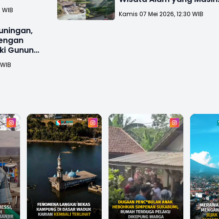
enggelam
Asri
0 WIB
Kamis 07 Mei 2026, 12:30 WIB
uningan,
dengan
ki Gunung
 WIB