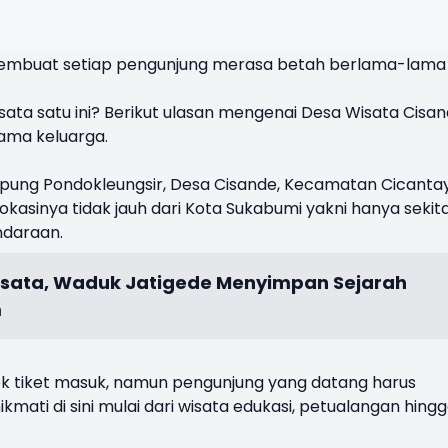
embuat setiap pengunjung merasa betah berlama-lama
ata satu ini? Berikut ulasan mengenai Desa Wisata Cisa
sama keluarga.
Kampung Pondokleungsir, Desa Cisande, Kecamatan Cicanta
kasinya tidak jauh dari Kota Sukabumi yakni hanya sekit
ndaraan.
isata, Waduk Jatigede Menyimpan Sejarah
m
k tiket masuk, namun pengunjung yang datang harus
kmati di sini mulai dari wisata edukasi, petualangan hing