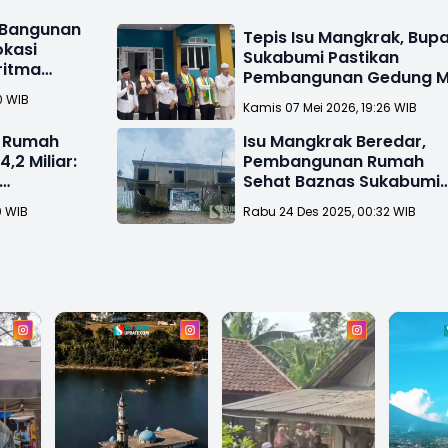
i Bangunan
Tepis Isu Mangkrak, Bupa
okasi
Sukabumi Pastikan
ritma
Pembangunan Gedung M
Hampir Rampung
0 WIB
Kamis 07 Mei 2026, 19:26 WIB
t Rumah
Isu Mangkrak Beredar,
,2 Miliar:
Pembangunan Rumah
Sehat Baznas Sukabumi
Tak Dilanjutkan?
0 WIB
Rabu 24 Des 2025, 00:32 WIB