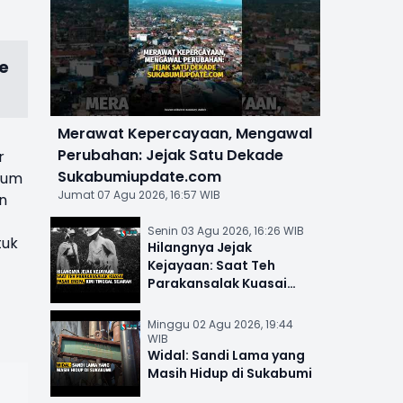
e
Merawat Kepercayaan, Mengawal
Perubahan: Jejak Satu Dekade
r
Sukabumiupdate.com
elum
Jumat 07 Agu 2026, 16:57 WIB
n
Senin 03 Agu 2026, 16:26 WIB
tuk
Hilangnya Jejak
Kejayaan: Saat Teh
Parakansalak Kuasai
Pasar Eropa, Kini Tinggal
Sejarah
Minggu 02 Agu 2026, 19:44
WIB
Widal: Sandi Lama yang
Masih Hidup di Sukabumi