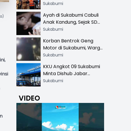
Resmi di 13 Lokasi Wisata,
Sukabumi
Petugas Pakai Rompi
Ayah di Sukabumi Cabuli
a)
Khusus
Anak Kandung, Sejak SD
Hingga SMA
Sukabumi
Korban Bentrok Geng
Motor di Sukabumi, Warga
dan Sopir Tangki
Sukabumi
ni,
Pertamina Kena Bacok
KKU Angkot 09 Sukabumi
Minta Dishub Jabar
insi
Tertibkan Trayek Ciawi-
Sukabumi
Cicurug: Ancam Mogok
n
Narik
VIDEO
n