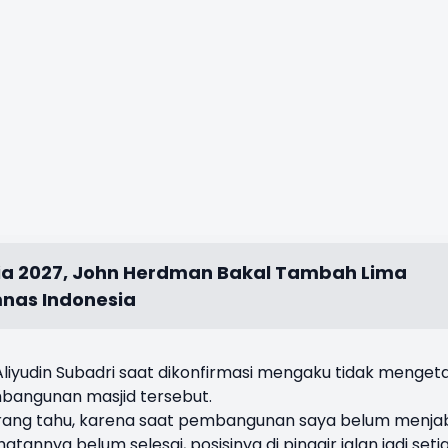
sia 2027, John Herdman Bakal Tambah Lima
mnas Indonesia
liyudin Subadri saat dikonfirmasi mengaku tidak menget
mbangunan masjid tersebut.
urang tahu, karena saat pembangunan saya belum menja
tannya belum selesai, posisinya di pinggir jalan jadi seti