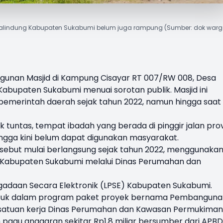
 Nyalindung Kabupaten Sukabumi belum juga rampung (Sumber: dok warg
unan Masjid di Kampung Cisayar RT 007/RW 008, Desa
abupaten Sukabumi menuai sorotan publik. Masjid ini
merintah daerah sejak tahun 2022, namun hingga saat i
untas, tempat ibadah yang berada di pinggir jalan prov
ngga kini belum dapat digunakan masyarakat.
sebut mulai berlangsung sejak tahun 2022, menggunaka
Kabupaten Sukabumi melalui Dinas Perumahan dan
gadaan Secara Elektronik (LPSE) Kabupaten Sukabumi.
suk dalam program paket proyek bernama Pembanguna
h satuan kerja Dinas Perumahan dan Kawasan Permukiman
agu anggaran sekitar Rp1,8 miliar bersumber dari APBD