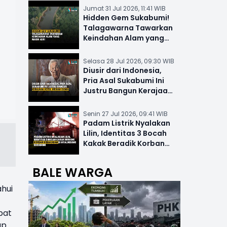
Jumat 31 Jul 2026, 11:41 WIB
Hidden Gem Sukabumi!
Talagawarna Tawarkan
Keindahan Alam yang
Masih Asri
Selasa 28 Jul 2026, 09:30 WIB
Diusir dari Indonesia,
Pria Asal Sukabumi Ini
Justru Bangun Kerajaan
Hotel Mewah Dunia
Senin 27 Jul 2026, 09:41 WIB
Padam Listrik Nyalakan
Lilin, Identitas 3 Bocah
Kakak Beradik Korban
Kebakaran di Nyalindung
BALE WARGA
ahui
bat
ap