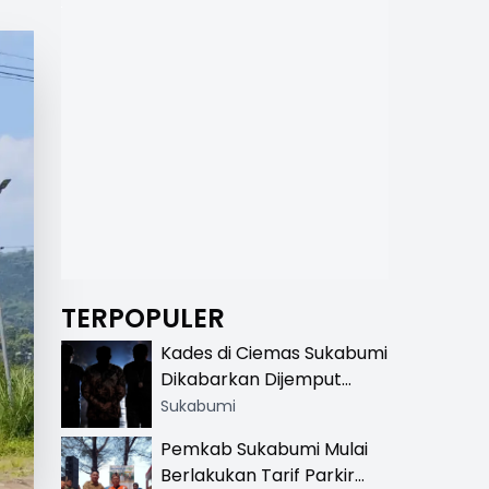
TERPOPULER
Kades di Ciemas Sukabumi
Dikabarkan Dijemput
Satnarkoba, Polisi
Sukabumi
Benarkan Ada Penindakan
Pemkab Sukabumi Mulai
Berlakukan Tarif Parkir