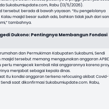
pada Sukabumiupdate.com, Rabu (13/5/2026).
id tersebut berada di bawah yayasan. “Itu pengelolanya
alau masjid besar sudah ada, bahkan tidak jauh dari sa
jami,” tambahnya.
ragedi Dukono: Pentingnya Membangun Fondasi
 Perumahan dan Permukiman Kabupaten Sukabumi, Sendi
 masjid tersebut memang menggunakan anggaran APB
u perlu mengecek kembali nilai anggarannya karena pro
rinya menjabat sebagai kepala dinas.
at itu kondisi anggaran terkena refocusing akibat Covid-
at Sendi saat dikonfirmasi Sukabumiupdate.com. Rabu,