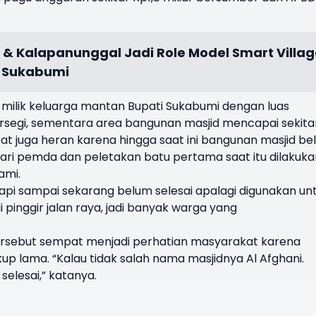
 & Kalapanunggal Jadi Role Model Smart Villag
D Sukabumi
bah milik keluarga mantan Bupati Sukabumi dengan luas
ersegi, sementara area bangunan masjid mencapai sekita
at juga heran karena hingga saat ini bangunan masjid b
 dari pemda dan
peletakan batu pertama saat itu dilakuka
ami.
api sampai sekarang belum selesai apalagi digunakan un
i pinggir jalan raya, jadi banyak warga yang
rsebut sempat menjadi perhatian masyarakat karena
p lama. “Kalau tidak salah nama masjidnya Al Afghani.
selesai,” katanya.