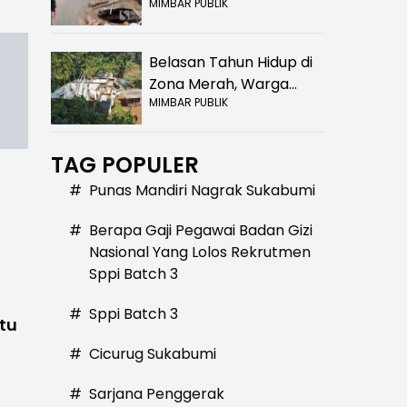
MIMBAR PUBLIK
Bolong! Bahaya Bagi
Pengendara
Belasan Tahun Hidup di
Zona Merah, Warga
MIMBAR PUBLIK
Kampung Nangewer
Purabaya Masih
Menanti Kepastian
TAG POPULER
Relokasi
#
Punas Mandiri Nagrak Sukabumi
#
Berapa Gaji Pegawai Badan Gizi
Nasional Yang Lolos Rekrutmen
Sppi Batch 3
#
Sppi Batch 3
tu
#
Cicurug Sukabumi
#
Sarjana Penggerak