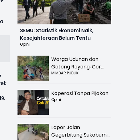
na
SEMU: Statistik Ekonomi Naik,
Kesejahteraan Belum Tentu
Opini
Warga Udunan dan
Gotong Royong, Cor
MIMBAR PUBLIK
Jalan Hancur di
D
Nyalindung Sukabumi
yek
Koperasi Tanpa Pijakan
19.
Opini
Lapor Jalan
Gegerbitung Sukabumi