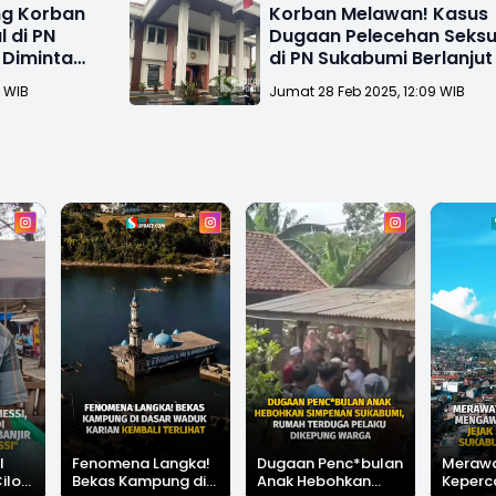
g Korban
Korban Melawan! Kasus
 di PN
Dugaan Pelecehan Seksu
 Diminta
di PN Sukabumi Berlanjut
Jalur Hukum
2 WIB
Jumat 28 Feb 2025, 12:09 WIB
l
Fenomena Langka!
Dugaan Penc*bulan
Meraw
Cilok
Bekas Kampung di
Anak Hebohkan
Keperc