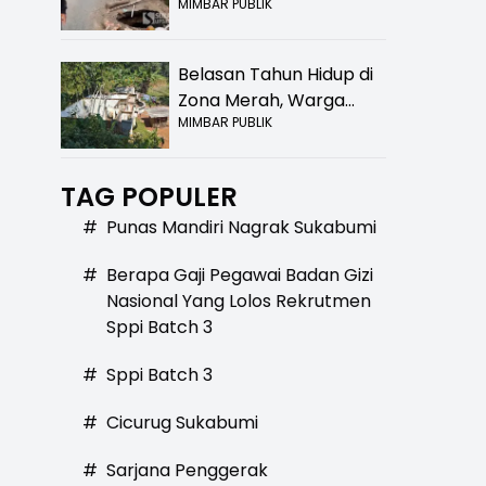
MIMBAR PUBLIK
Bolong! Bahaya Bagi
Pengendara
Belasan Tahun Hidup di
Zona Merah, Warga
MIMBAR PUBLIK
Kampung Nangewer
Purabaya Masih
Menanti Kepastian
TAG POPULER
Relokasi
#
Punas Mandiri Nagrak Sukabumi
#
Berapa Gaji Pegawai Badan Gizi
Nasional Yang Lolos Rekrutmen
Sppi Batch 3
#
Sppi Batch 3
#
Cicurug Sukabumi
#
Sarjana Penggerak