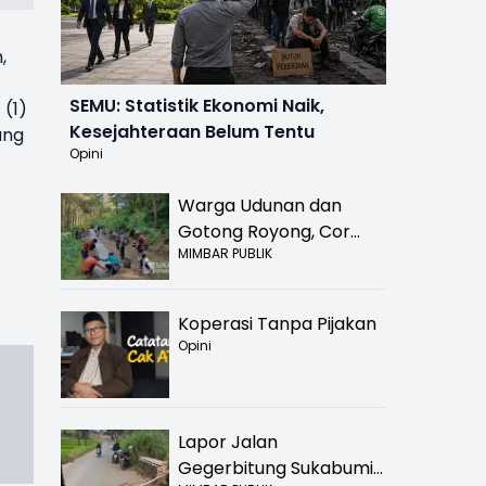
,
SEMU: Statistik Ekonomi Naik,
 (1)
Kesejahteraan Belum Tentu
ang
Opini
Warga Udunan dan
Gotong Royong, Cor
MIMBAR PUBLIK
Jalan Hancur di
Nyalindung Sukabumi
Koperasi Tanpa Pijakan
Opini
Lapor Jalan
Gegerbitung Sukabumi