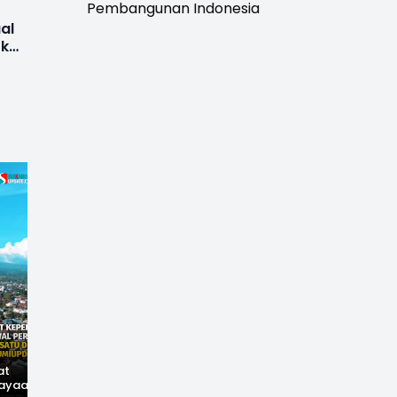
Pembangunan Indonesia
al
 ke
at
Hilangnya Jejak
Widal: Sandi Lama
ayaan,
Kejayaan: Saat Teh
yang Masih Hidup di