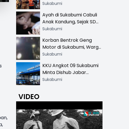
Resmi di 13 Lokasi Wisata,
Sukabumi
Petugas Pakai Rompi
Ayah di Sukabumi Cabuli
Khusus
Anak Kandung, Sejak SD
Hingga SMA
Sukabumi
Korban Bentrok Geng
Motor di Sukabumi, Warga
dan Sopir Tangki
Sukabumi
Pertamina Kena Bacok
KKU Angkot 09 Sukabumi
s
Minta Dishub Jabar
Tertibkan Trayek Ciawi-
Sukabumi
Cicurug: Ancam Mogok
Narik
VIDEO
ban,
a,