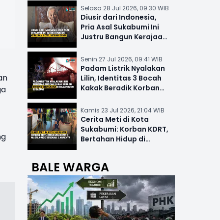
Selasa 28 Jul 2026, 09:30 WIB
Diusir dari Indonesia,
Pria Asal Sukabumi Ini
Justru Bangun Kerajaan
Hotel Mewah Dunia
Senin 27 Jul 2026, 09:41 WIB
Padam Listrik Nyalakan
an
Lilin, Identitas 3 Bocah
Kakak Beradik Korban
ga
Kebakaran di Nyalindung
Kamis 23 Jul 2026, 21:04 WIB
Cerita Meti di Kota
Sukabumi: Korban KDRT,
ng
Bertahan Hidup di
Musala-MCK Bersama 2
Anaknya
BALE WARGA