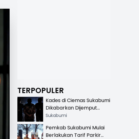
TERPOPULER
Kades di Ciemas Sukabumi
Dikabarkan Dijemput
Satnarkoba, Polisi
Sukabumi
Benarkan Ada Penindakan
Pemkab Sukabumi Mulai
Berlakukan Tarif Parkir