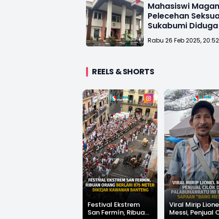
Mahasiswi Magan
Pelecehan Seksual
Sukabumi Diduga
Tutup Mulut
Rabu 26 Feb 2025, 20:5
REELS & SHORTS
Festival Ekstrem
Viral Mirip Lione
San Fermín, Ribuan
Messi, Penjual 