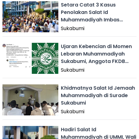
Setara Catat 3 Kasus
Penolakan Salat Id
Muhammadiyah Imbas
Perbedaan Idulfitri
Sukabumi
Ujaran Kebencian di Momen
Lebaran Muhammadiyah
Sukabumi, Anggota FKDB
Dipecat dan Dipolisikan
Sukabumi
Khidmatnya Salat Id Jemaah
Muhammadiyah di Surade
Sukabumi
Sukabumi
Hadiri Salat Id
Muhammadiyah di UMMI, Wali