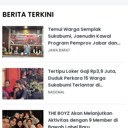
BERITA TERKINI
Temui Warga Semplak
Sukabumi, Jaenudin Kawal
Program Pemprov Jabar dan
Serap Aspirasi
JAWA BARAT
Tertipu Loker Gaji Rp3,9 Juta,
Duduk Perkara 15 Warga
Sukabumi Terlantar di
Kalimantan
NASIONAL
THE BOYZ Akan Melanjutkan
Aktivitas dengan 9 Member di
Bawah Label Baru