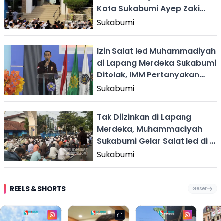
Kota Sukabumi Ayep Zaki
Sampaikan Maaf
Sukabumi
Izin Salat Ied Muhammadiyah
di Lapang Merdeka Sukabumi
Ditolak, IMM Pertanyakan
Predikat Kota Toleransi
Sukabumi
Tak Diizinkan di Lapang
Merdeka, Muhammadiyah
Sukabumi Gelar Salat Ied di 2
Lokasi
Sukabumi
REELS & SHORTS
Geser