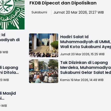
FKDB Dipecat dan Dipolisikan
Jumat 20 Mar 2026, 21:27 WIB
Sukabumi
 Id
Hadiri Salat Id
diyah di
Muhammadiyah di UMMI,
Wali Kota Sukabumi Aye
Zaki Sampaikan Maaf
39 WIB
Jumat 20 Mar 2026, 15:25 WIB
Tak Diizinkan di Lapang
i Lapang
Merdeka, Muhammadiya
 Ditolak,
Sukabumi Gelar Salat Ied
Predikat
2 Lokasi
23 WIB
Kamis 19 Mar 2026, 14:48 WIB
 Masjid
i
dmat
9 WIB