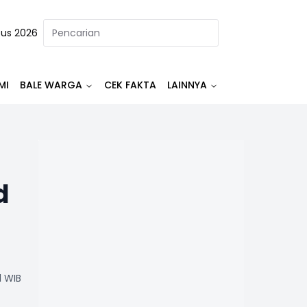
tus 2026
MI
BALE WARGA
CEK FAKTA
LAINNYA
d
1 WIB