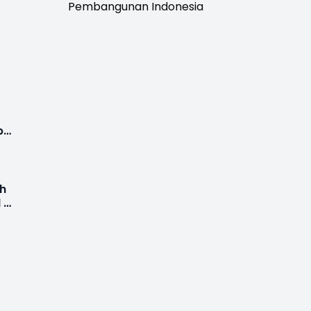
Pembangunan Indonesia
p
h
 di