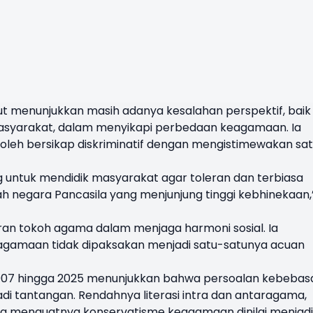
ebut menunjukkan masih adanya kesalahan perspektif, baik
asyarakat, dalam menyikapi perbedaan keagamaan. Ia
leh bersikap diskriminatif dengan mengistimewakan sa
g untuk mendidik masyarakat agar toleran dan terbiasa
h negara Pancasila yang menjunjung tinggi kebhinekaan,
eran tokoh agama dalam menjaga harmoni sosial. Ia
gamaan tidak dipaksakan menjadi satu-satunya acuan
2007 hingga 2025 menunjukkan bahwa persoalan kebebas
di tantangan. Rendahnya literasi intra dan antaragama,
rta menguatnya konservatisme keagamaan dinilai menjadi