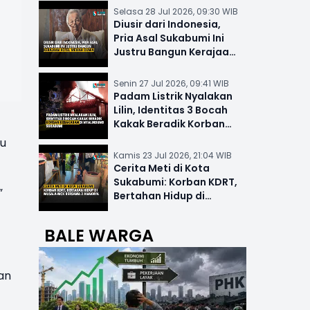
Selasa 28 Jul 2026, 09:30 WIB
Diusir dari Indonesia,
Pria Asal Sukabumi Ini
Justru Bangun Kerajaan
Hotel Mewah Dunia
Senin 27 Jul 2026, 09:41 WIB
Padam Listrik Nyalakan
Lilin, Identitas 3 Bocah
Kakak Beradik Korban
Kebakaran di Nyalindung
tu
Kamis 23 Jul 2026, 21:04 WIB
Cerita Meti di Kota
Sukabumi: Korban KDRT,
”
Bertahan Hidup di
Musala-MCK Bersama 2
Anaknya
BALE WARGA
an