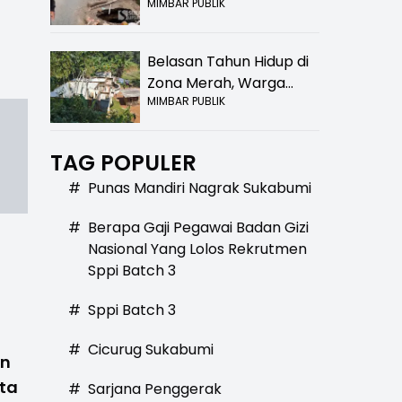
MIMBAR PUBLIK
Bolong! Bahaya Bagi
Pengendara
Belasan Tahun Hidup di
Zona Merah, Warga
MIMBAR PUBLIK
Kampung Nangewer
Purabaya Masih
Menanti Kepastian
TAG POPULER
Relokasi
#
Punas Mandiri Nagrak Sukabumi
#
Berapa Gaji Pegawai Badan Gizi
Nasional Yang Lolos Rekrutmen
Sppi Batch 3
#
Sppi Batch 3
#
Cicurug Sukabumi
an
ta
#
Sarjana Penggerak