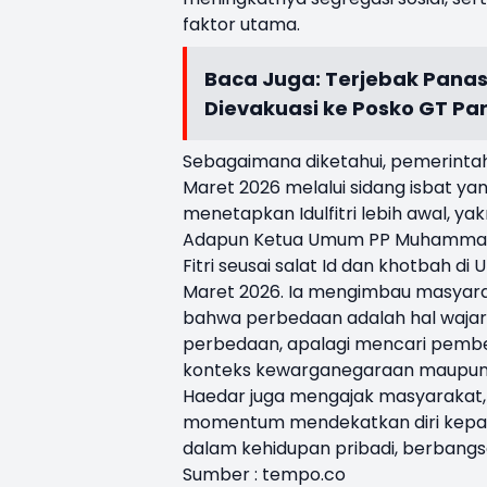
faktor utama.
Baca Juga:
Terjebak Panas 
Dievakuasi ke Posko GT P
Sebagaimana diketahui, pemerintah 
Maret 2026 melalui sidang isbat y
menetapkan Idulfitri lebih awal, ya
Adapun Ketua Umum PP Muhammadiy
Fitri seusai salat Id dan khotbah 
Maret 2026. Ia mengimbau masyar
bahwa perbedaan adalah hal wajar,
perbedaan, apalagi mencari pemben
konteks kewarganegaraan maupun p
Haedar juga mengajak masyarakat, t
momentum mendekatkan diri kepada 
dalam kehidupan pribadi, berbangs
Sumber : tempo.co