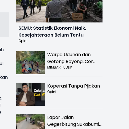
SEMU: Statistik Ekonomi Naik,
Kesejahteraan Belum Tentu
Opini
ah
Warga Udunan dan
Gotong Royong, Cor
ul
MIMBAR PUBLIK
Jalan Hancur di
Nyalindung Sukabumi
skan
Koperasi Tanpa Pijakan
Opini
.
i
n
Lapor Jalan
Gegerbitung Sukabumi