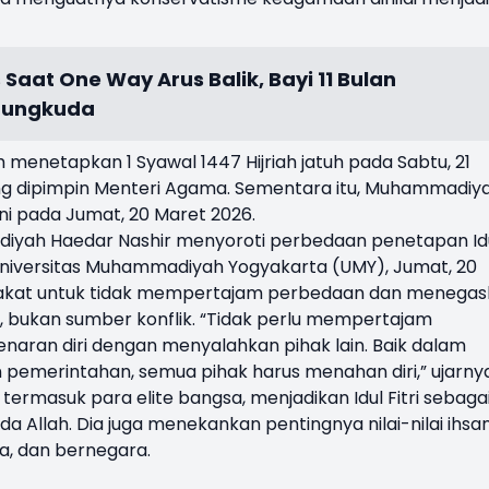
Saat One Way Arus Balik, Bayi 11 Bulan
arungkuda
menetapkan 1 Syawal 1447 Hijriah jatuh pada Sabtu, 21
ang dipimpin Menteri Agama. Sementara itu, Muhammadiy
kni pada Jumat, 20 Maret 2026.
ah Haedar Nashir menyoroti perbedaan penetapan Id
di Universitas Muhammadiyah Yogyakarta (UMY), Jumat, 20
akat untuk tidak mempertajam perbedaan dan menega
 bukan sumber konflik. “Tidak perlu mempertajam
aran diri dengan menyalahkan pihak lain. Baik dalam
emerintahan, semua pihak harus menahan diri,” ujarnya
ermasuk para elite bangsa, menjadikan Idul Fitri sebaga
Allah. Dia juga menekankan pentingnya nilai-nilai ihsa
a, dan bernegara.