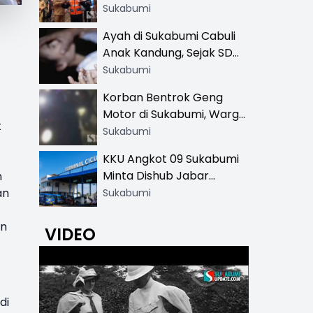
Resmi di 13 Lokasi Wisata,
Sukabumi
Petugas Pakai Rompi
Ayah di Sukabumi Cabuli
Khusus
Anak Kandung, Sejak SD
Hingga SMA
Sukabumi
Korban Bentrok Geng
Motor di Sukabumi, Warga
t
dan Sopir Tangki
Sukabumi
Pertamina Kena Bacok
KKU Angkot 09 Sukabumi
Minta Dishub Jabar
n
Tertibkan Trayek Ciawi-
an
Sukabumi
Cicurug: Ancam Mogok
Narik
an
VIDEO
di