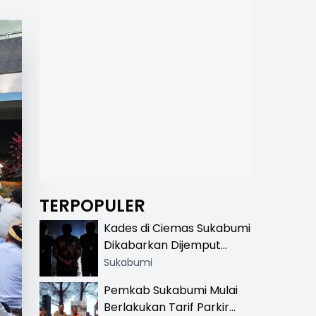
TERPOPULER
Kades di Ciemas Sukabumi
Dikabarkan Dijemput
Satnarkoba, Polisi
Sukabumi
Benarkan Ada Penindakan
Pemkab Sukabumi Mulai
Berlakukan Tarif Parkir