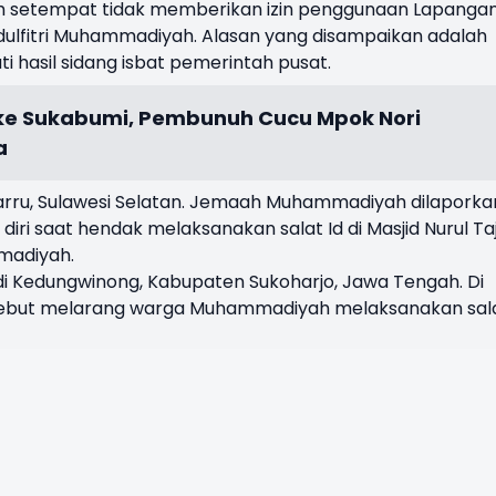
h setempat tidak memberikan izin penggunaan Lapanga
dulfitri Muhammadiyah. Alasan yang disampaikan adalah
i hasil sidang isbat pemerintah pusat.
ke Sukabumi, Pembunuh Cucu Mpok Nori
a
Barru, Sulawesi Selatan. Jemaah Muhammadiyah dilaporka
ri saat hendak melaksanakan salat Id di Masjid Nurul Taj
madiyah.
i di Kedungwinong, Kabupaten Sukoharjo, Jawa Tengah. Di
 disebut melarang warga Muhammadiyah melaksanakan sal