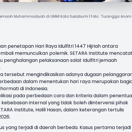
 id jemaah Muhammadiyah di UMMI Kota Sukabumi | Foto : Turangga Anom
n penetapan Hari Raya Idulfitri 1447 Hijriah antara
bali memunculkan polemik. SETARA Institute mencata
au penghalangan pelaksanaan salat Idulfitri jemaah
.
iwa tersebut mengindikasikan adanya dugaan pelanggara
perbedaan dalam menentukan hari raya merupakan bagi
ormati di Indonesia.
ikasi pada perbedaan cara dan kriteria dalam penentu
ri kebebasan internal yang tidak boleh diintervensi pihak
TARA Institute, Halili Hasan, dalam keterangan tertulis
2026.
s yang terjadi di daerah berbeda. Kasus pertama terjadi 