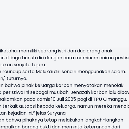
tahui memiliki seorang istri dan dua orang anak.
an diduga bunuh diri dengan cara meminum cairan pestis
nakan senjata tajam.
 roundup serta Melukai diri sendiri menggunakan sajam.
n," tuturnya.
kan bahwa pihak keluarga korban menyatakan menolak
peristiwa ini sebagai musibah. Jenazah korban lalu dib
kamkan pada Kamis 10 Juli 2025 pagi di TPU Cimanggu.
terkait autopsi kepada keluarga, namun mereka menol
kejadian ini,” jelas Suryana.
an bahwa pihaknya tetap melakukan langkah-langkah
umpulkan barang bukti dan meminta keterangan dari