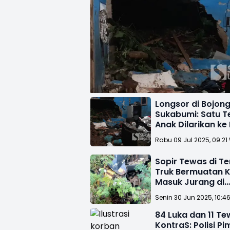
Longsor di Bojon
Sukabumi: Satu T
Anak Dilarikan k
Sakit
Rabu 09 Jul 2025, 09:21
Sopir Tewas di T
Truk Bermuatan K
Masuk Jurang di
Tegalbuleud Suk
Senin 30 Jun 2025, 10:4
84 Luka dan 11 Te
KontraS: Polisi Pi