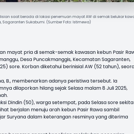
isian saat berada di lokasi penemuan mayat AW di semak belukar ka
a, Sagaranten Sukabumi. (Sumber Foto: Istimewa)
n mayat pria di semak-semak kawasan kebun Pasir Ra
anggu, Desa Puncakmanggis, Kecamatan Sagaranten,
) sore. Korban diketahui berinisial AW (52 tahun), seor
a, B., membenarkan adanya peristiwa tersebut. Ia
ya dilaporkan hilang sejak Selasa malam 8 Juli 2025,
mah.
saksi Dindin (50), warga setempat, pada Selasa sore sekita
erlihat berjalan menuju arah kebun Pasir Rawa sambil
jar Suryana dalam keterangan resminya yang diterima