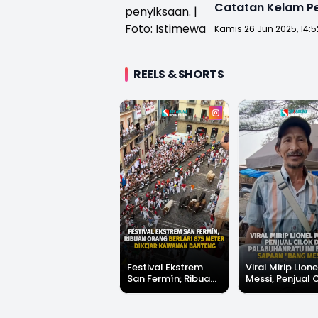
Catatan Kelam P
Kamis 26 Jun 2025, 14:5
REELS & SHORTS
Festival Ekstrem
Viral Mirip Lione
San Fermín, Ribuan
Messi, Penjual 
Orang Berlari 875
di Palabuhanrat
Meter Dikejar
Banjir Sapaan 
Kawanan Banteng
Messi"