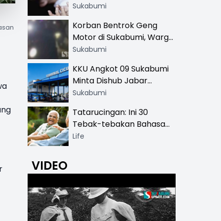
Hingga SMA
Sukabumi
Korban Bentrok Geng
wasan
Motor di Sukabumi, Warga
dan Sopir Tangki
Sukabumi
Pertamina Kena Bacok
KKU Angkot 09 Sukabumi
Minta Dishub Jabar
wa
Tertibkan Trayek Ciawi-
Sukabumi
Cicurug: Ancam Mogok
ang
Tatarucingan: Ini 30
Narik
Tebak-tebakan Bahasa
Sunda yang Sangat
Life
Menghibur
VIDEO
r