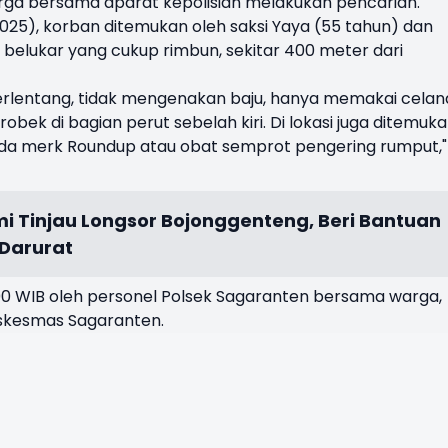
rga bersama aparat kepolisian melakukan pencarian.
/2025), korban ditemukan oleh saksi Yaya (55 tahun) dan
belukar yang cukup rimbun, sekitar 400 meter dari
erlentang, tidak mengenakan baju, hanya memakai celan
bek di bagian perut sebelah kiri. Di lokasi juga ditemuk
isida merk Roundup atau obat semprot pengering rumput,"
i Tinjau Longsor Bojonggenteng, Beri Bantuan
Darurat
8.00 WIB oleh personel Polsek Sagaranten bersama warga,
uskesmas Sagaranten.