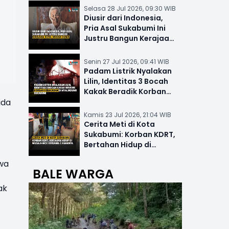
Selasa 28 Jul 2026, 09:30 WIB
Diusir dari Indonesia,
Pria Asal Sukabumi Ini
Justru Bangun Kerajaan
Hotel Mewah Dunia
Senin 27 Jul 2026, 09:41 WIB
Padam Listrik Nyalakan
Lilin, Identitas 3 Bocah
Kakak Beradik Korban
ida
Kebakaran di Nyalindung
Kamis 23 Jul 2026, 21:04 WIB
Cerita Meti di Kota
Sukabumi: Korban KDRT,
Bertahan Hidup di
Musala-MCK Bersama 2
awa
Anaknya
BALE WARGA
ak