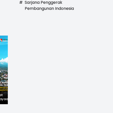
#
Sarjana Penggerak
Pembangunan Indonesia
at
Hilangnya Jejak
Widal: Sandi Lama
ayaan,
Kejayaan: Saat Teh
yang Masih Hidup di
wal
Parakansalak
Sukabumi
han: Jejak
Kuasai Pasar Eropa,
ekade
Kini Tinggal Sejarah