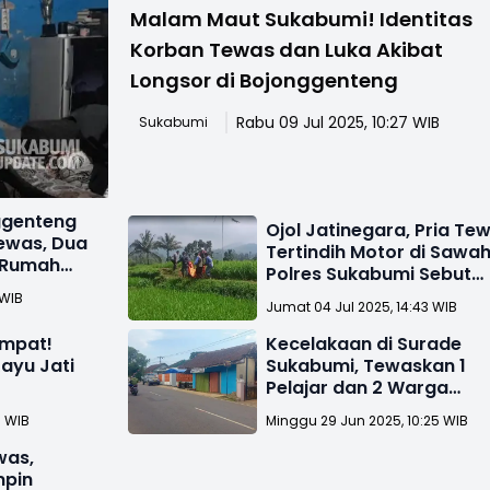
Malam Maut Sukabumi! Identitas
Korban Tewas dan Luka Akibat
Longsor di Bojonggenteng
Rabu 09 Jul 2025, 10:27 WIB
Sukabumi
ggenteng
Ojol Jatinegara, Pria Te
ewas, Dua
Tertindih Motor di Sawah
e Rumah
Polres Sukabumi Sebut
Tersesat Google Maps
 WIB
Jumat 04 Jul 2025, 14:43 WIB
empat!
Kecelakaan di Surade
ayu Jati
Sukabumi, Tewaskan 1
Pelajar dan 2 Warga
abumi
Dirawat Intensif
6 WIB
Minggu 29 Jun 2025, 10:25 WIB
was,
mpin