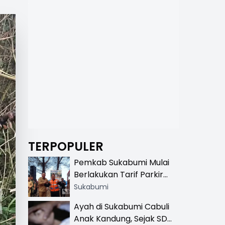
TERPOPULER
Pemkab Sukabumi Mulai
Berlakukan Tarif Parkir
Resmi di 13 Lokasi Wisata,
Sukabumi
Petugas Pakai Rompi
Ayah di Sukabumi Cabuli
Khusus
Anak Kandung, Sejak SD