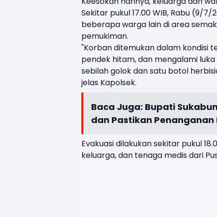
Keesokan harinya, keluarga dan wa
Sekitar pukul 17.00 WIB, Rabu (9/7
beberapa warga lain di area semak 
pemukiman.
"Korban ditemukan dalam kondisi t
pendek hitam, dan mengalami luka ro
sebilah golok dan satu botol herb
jelas Kapolsek.
Baca Juga:
Bupati Sukabum
dan Pastikan Penanganan 
Evakuasi dilakukan sekitar pukul 1
keluarga, dan tenaga medis dari P