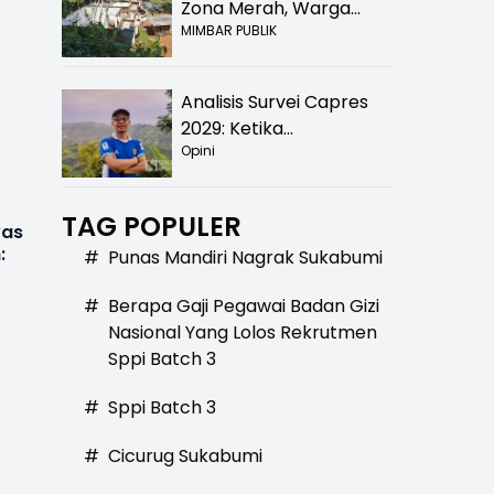
Zona Merah, Warga
MIMBAR PUBLIK
Kampung Nangewer
Purabaya Masih
Menanti Kepastian
Analisis Survei Capres
Relokasi
2029: Ketika
Opini
Kepercayaan Menurun,
Publik Mulai Mencari
Alternatif
TAG POPULER
was
:
#
Punas Mandiri Nagrak Sukabumi
#
Berapa Gaji Pegawai Badan Gizi
Nasional Yang Lolos Rekrutmen
Sppi Batch 3
#
Sppi Batch 3
#
Cicurug Sukabumi