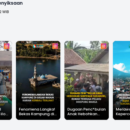
enyiksaan
2 WIB
l
Fenomena Langka!
Dugaan Penc*bulan
Meraw
Cilok
Bekas Kampung di
Anak Hebohkan
Keperc
u Ini
Dasar Waduk Karian
Simpenan
Menga
"Bang
Kembali Terlihat
Sukabumi, Rumah
Peruba
Terduga Pelaku
Satu D