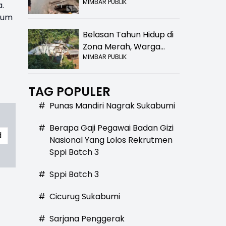
MIMBAR PUBLIK
Bolong! Bahaya Bagi
.
Pengendara
ukum
Belasan Tahun Hidup di
Zona Merah, Warga
MIMBAR PUBLIK
Kampung Nangewer
Purabaya Masih
Menanti Kepastian
TAG POPULER
Relokasi
#
Punas Mandiri Nagrak Sukabumi
#
Berapa Gaji Pegawai Badan Gizi
d
Nasional Yang Lolos Rekrutmen
Sppi Batch 3
#
Sppi Batch 3
#
Cicurug Sukabumi
#
Sarjana Penggerak