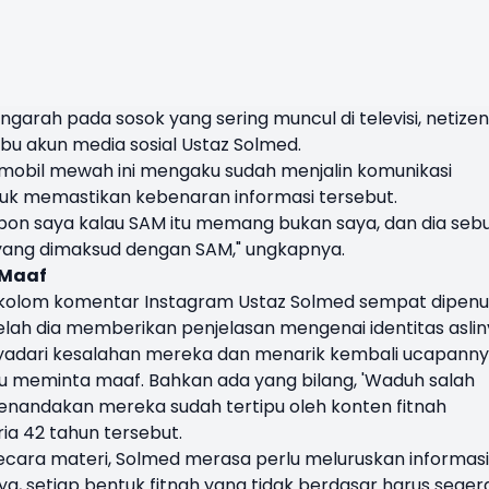
ngarah pada sosok yang sering muncul di televisi, netizen
bu akun media sosial Ustaz Solmed.
 mobil mewah ini mengaku sudah menjalin komunikasi
uk memastikan kebenaran informasi tersebut.
pon saya kalau SAM itu memang bukan saya, dan dia seb
a yang dimaksud dengan SAM," ungkapnya.
 Maaf
al, kolom komentar Instagram Ustaz Solmed sempat dipenu
telah dia memberikan penjelasan mengenai identitas aslin
yadari kesalahan mereka dan menarik kembali ucapanny
stru meminta maaf. Bahkan ada yang bilang, 'Waduh salah
tu menandakan mereka sudah tertipu oleh konten fitnah
ria 42 tahun tersebut.
ecara materi, Solmed merasa perlu meluruskan informasi
a, setiap bentuk fitnah yang tidak berdasar harus seger