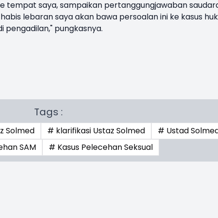
ng ke tempat saya, sampaikan pertanggungjawaban saudara
an habis lebaran saya akan bawa persoalan ini ke kasus h
i pengadilan," pungkasnya.
Tags :
az Solmed
# klarifikasi Ustaz Solmed
# Ustad Solme
cehan SAM
# Kasus Pelecehan Seksual