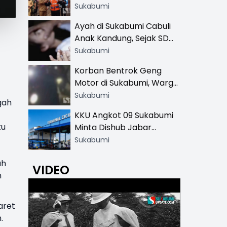
Resmi di 13 Lokasi Wisata,
Sukabumi
Petugas Pakai Rompi
Ayah di Sukabumi Cabuli
Khusus
Anak Kandung, Sejak SD
Hingga SMA
Sukabumi
Korban Bentrok Geng
Motor di Sukabumi, Warga
dan Sopir Tangki
Sukabumi
gah
Pertamina Kena Bacok
KKU Angkot 09 Sukabumi
tu
Minta Dishub Jabar
Tertibkan Trayek Ciawi-
Sukabumi
Cicurug: Ancam Mogok
ah
Narik
VIDEO
n
aret
.