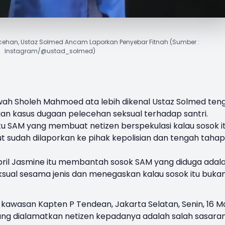
cehan, Ustaz Solmed Ancam Laporkan Penyebar Fitnah (Sumber :
Instagram/@ustad_solmed)
ah Sholeh Mahmoed ata lebih dikenal
Ustaz Solmed
ten
gan kasus dugaan pelecehan seksual terhadap santri.
yaitu SAM yang membuat netizen berspekulasi kalau sosok i
t sudah dilaporkan ke pihak kepolisian dan tengah tahap
April Jasmine itu membantah sosok SAM yang diduga adal
sual sesama jenis dan menegaskan kalau sosok itu buka
i kawasan Kapten P Tendean, Jakarta Selatan, Senin, 16 M
ng dialamatkan netizen kepadanya adalah salah sasaran