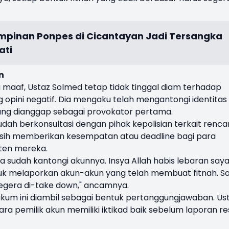
mpinan Ponpes di Cicantayan Jadi Tersangka
ati
n
maaf, Ustaz Solmed tetap tidak tinggal diam terhadap
 opini negatif. Dia mengaku telah mengantongi identitas
ang dianggap sebagai provokator pertama.
sudah berkonsultasi dengan pihak kepolisian terkait renc
asih memberikan kesempatan atau deadline bagi para
ten mereka.
 sudah kantongi akunnya. Insya Allah habis lebaran say
tuk melaporkan akun-akun yang telah membuat fitnah. S
Segera di-take down," ancamnya.
um ini diambil sebagai bentuk pertanggungjawaban. Us
a pemilik akun memiliki iktikad baik sebelum laporan r