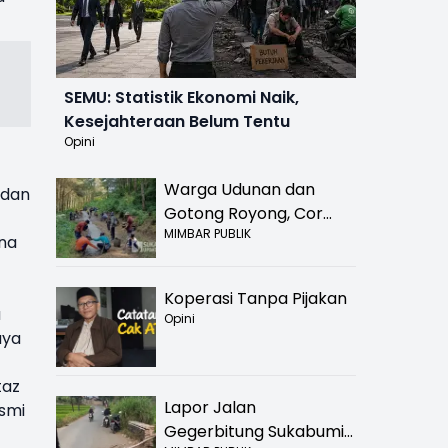
SEMU: Statistik Ekonomi Naik,
Kesejahteraan Belum Tentu
Opini
Warga Udunan dan
 dan
Gotong Royong, Cor
MIMBAR PUBLIK
Jalan Hancur di
ana
Nyalindung Sukabumi
Koperasi Tanpa Pijakan
a
Opini
aya
taz
Lapor Jalan
esmi
Gegerbitung Sukabumi