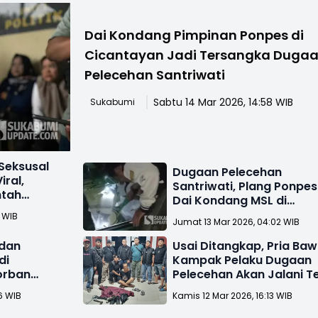
Dai Kondang Pimpinan Ponpes di
Cicantayan Jadi Tersangka Duga
Pelecehan Santriwati
Sabtu 14 Mar 2026, 14:58 WIB
Sukabumi
Seksusal
Dugaan Pelecehan
ral,
Santriwati, Plang Ponpes
ntah
Dai Kondang MSL di
Cicantayan Sukabumi
0 WIB
Jumat 13 Mar 2026, 04:02 WIB
Dibongkar
 dan
Usai Ditangkap, Pria Ba
di
Kampak Pelaku Dugaan
orban
Pelecehan Akan Jalani T
 Kejiwaan
Kesehatan Jiwa
6 WIB
Kamis 12 Mar 2026, 16:13 WIB