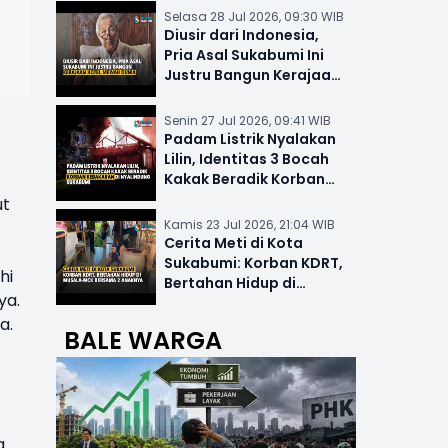
Selasa 28 Jul 2026, 09:30 WIB
Diusir dari Indonesia,
Pria Asal Sukabumi Ini
Justru Bangun Kerajaan
Hotel Mewah Dunia
Senin 27 Jul 2026, 09:41 WIB
Padam Listrik Nyalakan
Lilin, Identitas 3 Bocah
Kakak Beradik Korban
Kebakaran di Nyalindung
ut
Kamis 23 Jul 2026, 21:04 WIB
Cerita Meti di Kota
Sukabumi: Korban KDRT,
hi
Bertahan Hidup di
ya.
Musala-MCK Bersama 2
a.
Anaknya
BALE WARGA
a