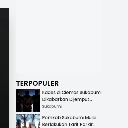
TERPOPULER
Kades di Ciemas Sukabumi
Dikabarkan Dijemput
Satnarkoba, Polisi
Sukabumi
Benarkan Ada Penindakan
Pemkab Sukabumi Mulai
Berlakukan Tarif Parkir