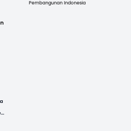
Pembangunan Indonesia
an
wa
es