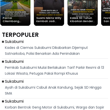
Pantai
Suami Nikita Willy
Kakek 90 Tahun
Fest
Cikembang,
Kembali Jadi
Kibarkan Bendera
San 
Destinasi Wisata
Sorotan, Imami
Merah Putih
Rib
Asri Di Sukabumi,
Salat Jumat Di
Sambil Nyanyikan
Berl
Hanya 40 Menit
Kanada
Lagu Indonesia
Dike
TERPOPULER
Dari
Raya
Ban
Palabuhanratu
Sukabumi
Kades di Ciemas Sukabumi Dikabarkan Dijemput
Satnarkoba, Polisi Benarkan Ada Penindakan
Sukabumi
Pemkab Sukabumi Mulai Berlakukan Tarif Parkir Resmi di 13
Lokasi Wisata, Petugas Pakai Rompi Khusus
Sukabumi
Ayah di Sukabumi Cabuli Anak Kandung, Sejak SD Hingga
SMA
Sukabumi
Korban Bentrok Geng Motor di Sukabumi, Warga dan Sopir