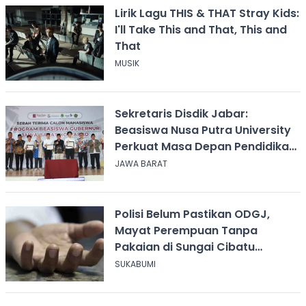
Lirik Lagu THIS & THAT Stray Kids:
I'll Take This and That, This and
That
MUSIK
Sekretaris Disdik Jabar:
Beasiswa Nusa Putra University
Perkuat Masa Depan Pendidikan
Jawa Barat
JAWA BARAT
Polisi Belum Pastikan ODGJ,
Mayat Perempuan Tanpa
Pakaian di Sungai Cibatu
Cikembar
SUKABUMI