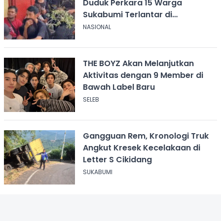
Duduk Perkara 15 Warga
Sukabumi Terlantar di
Kalimantan
NASIONAL
THE BOYZ Akan Melanjutkan
Aktivitas dengan 9 Member di
Bawah Label Baru
SELEB
Gangguan Rem, Kronologi Truk
Angkut Kresek Kecelakaan di
Letter S Cikidang
SUKABUMI