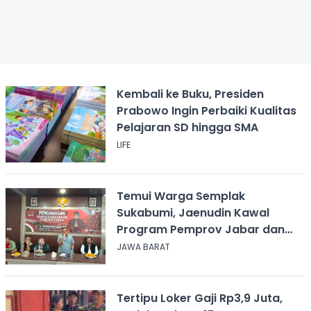
Kembali ke Buku, Presiden
Prabowo Ingin Perbaiki Kualitas
Pelajaran SD hingga SMA
LIFE
Temui Warga Semplak
Sukabumi, Jaenudin Kawal
Program Pemprov Jabar dan
Serap Aspirasi
JAWA BARAT
Tertipu Loker Gaji Rp3,9 Juta,