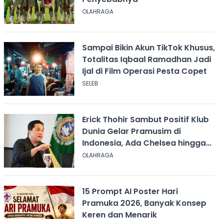
OLAHRAGA
Sampai Bikin Akun TikTok Khusus,
Totalitas Iqbaal Ramadhan Jadi
Ijal di Film Operasi Pesta Copet
SELEB
Erick Thohir Sambut Positif Klub
Dunia Gelar Pramusim di
Indonesia, Ada Chelsea hingga
AC Milan
OLAHRAGA
15 Prompt AI Poster Hari
Pramuka 2026, Banyak Konsep
Keren dan Menarik