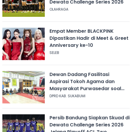
Dewata Challenge Series 2026
OLAHRAGA
Empat Member BLACKPINK
Dipastikan Hadir di Meet & Greet
Anniversary ke-10
SELEB
Dewan Dadang Fasilitasi
Aspirasi Tokoh Agama dan
Masyarakat Purwasedar soal
Penolakan Konser Reggae
DPRD KAB. SUKABUMI
Persib Bandung Siapkan Skuad di
Dewata Challenge Series 2026
Jelang Playoff ACL Two