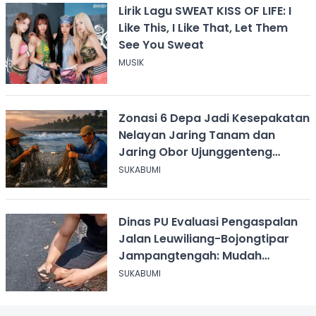
Lirik Lagu SWEAT KISS OF LIFE: I
Like This, I Like That, Let Them
See You Sweat
MUSIK
Zonasi 6 Depa Jadi Kesepakatan
Nelayan Jaring Tanam dan
Jaring Obor Ujunggenteng
Sukabumi
SUKABUMI
Dinas PU Evaluasi Pengaspalan
Jalan Leuwiliang-Bojongtipar
Jampangtengah: Mudah
Mengelupas
SUKABUMI