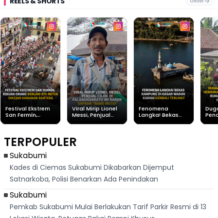
REELS & SHORTS
Geser
Festival Ekstrem
Viral Mirip Lionel
Fenomena
Dug
San Fermín,
Messi, Penjual
Langka! Bekas
Pen
Ribuan Orang
Cilok di
Kampung di
Heb
Berlari 875 Meter
Palabuhanratu Ini
Dasar Waduk
Sim
Dikejar Kawanan
Banjir Sapaan
Karian Kembali
Suk
TERPOPULER
Banteng
"Bang Messi"
Terlihat
Terd
Dik
Sukabumi
Kades di Ciemas Sukabumi Dikabarkan Dijemput
Satnarkoba, Polisi Benarkan Ada Penindakan
Sukabumi
Pemkab Sukabumi Mulai Berlakukan Tarif Parkir Resmi di 13