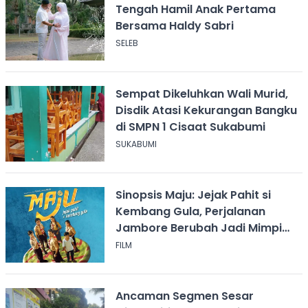
Tengah Hamil Anak Pertama
Bersama Haldy Sabri
SELEB
Sempat Dikeluhkan Wali Murid,
Disdik Atasi Kekurangan Bangku
di SMPN 1 Cisaat Sukabumi
SUKABUMI
Sinopsis Maju: Jejak Pahit si
Kembang Gula, Perjalanan
Jambore Berubah Jadi Mimpi
Buruk
FILM
Ancaman Segmen Sesar