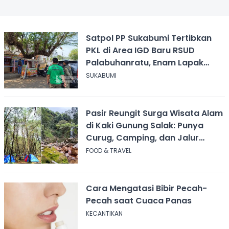
Satpol PP Sukabumi Tertibkan
PKL di Area IGD Baru RSUD
Palabuhanratu, Enam Lapak
Dibongkar Mandiri
SUKABUMI
Pasir Reungit Surga Wisata Alam
di Kaki Gunung Salak: Punya
Curug, Camping, dan Jalur
Pendakian
FOOD & TRAVEL
Cara Mengatasi Bibir Pecah-
Pecah saat Cuaca Panas
KECANTIKAN