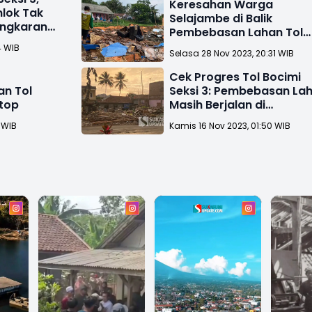
Keresahan Warga
nlok Tak
Selajambe di Balik
ngkaran
Pembebasan Lahan Tol
Bocimi Seksi 3
4 WIB
Selasa 28 Nov 2023, 20:31 WIB
Cek Progres Tol Bocimi
n Tol
Seksi 3: Pembebasan La
stop
Masih Berjalan di
Selajambe
 WIB
Kamis 16 Nov 2023, 01:50 WIB