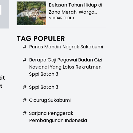
Belasan Tahun Hidup di
Zona Merah, Warga
MIMBAR PUBLIK
Kampung Nangewer
Purabaya Masih
Menanti Kepastian
TAG POPULER
Relokasi
#
Punas Mandiri Nagrak Sukabumi
#
Berapa Gaji Pegawai Badan Gizi
Nasional Yang Lolos Rekrutmen
Sppi Batch 3
it
t
#
Sppi Batch 3
#
Cicurug Sukabumi
#
Sarjana Penggerak
Pembangunan Indonesia