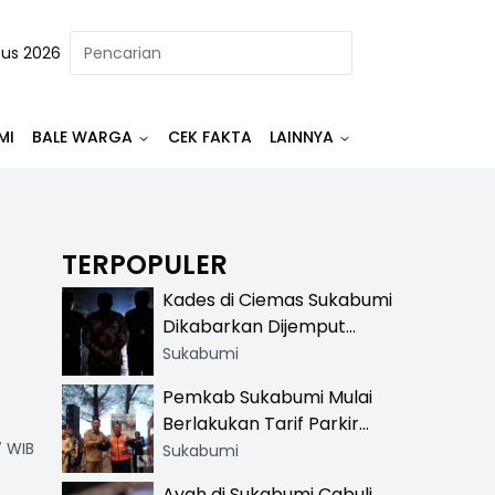
tus 2026
MI
BALE WARGA
CEK FAKTA
LAINNYA
TERPOPULER
Kades di Ciemas Sukabumi
Dikabarkan Dijemput
Satnarkoba, Polisi
Sukabumi
Benarkan Ada Penindakan
Pemkab Sukabumi Mulai
Berlakukan Tarif Parkir
7 WIB
Resmi di 13 Lokasi Wisata,
Sukabumi
Petugas Pakai Rompi
Ayah di Sukabumi Cabuli