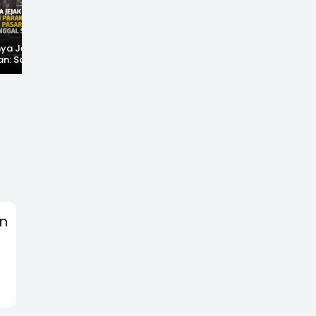
ya Jejak
Widal: Sandi Lama
Sukabumi Darurat
an: Saat Teh
yang Masih Hidup di
Kebakaran! Puluhan
nsalak
Sukabumi
Kejadian Dalam
Pasar Eropa,
Sepekan, 3 Anak
nggal Sejarah
Tewas Hingga
Puluhan Rumah
Ludes
en