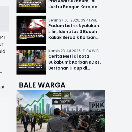
Pria Asal Sukabumi Ini
Justru Bangun Kerajaan
Hotel Mewah Dunia
Senin 27 Jul 2026, 09:41 WIB
Padam Listrik Nyalakan
Lilin, Identitas 3 Bocah
 PT
Kakak Beradik Korban
Kebakaran di Nyalindung
ur
ald
Kamis 23 Jul 2026, 21:04 WIB
Cerita Meti di Kota
Sukabumi: Korban KDRT,
g
Bertahan Hidup di
 –
Musala-MCK Bersama 2
Anaknya
BALE WARGA
si