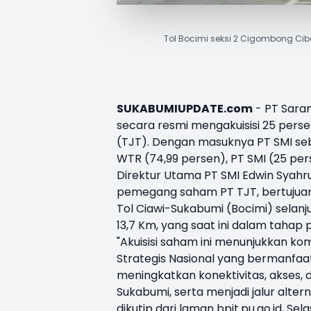
Tol Bocimi seksi 2 Cigombong Cib
SUKABUMIUPDATE.com
- PT Saran
secara resmi mengakuisisi 25 per
(TJT). Dengan masuknya PT SMI seb
WTR (74,99 persen), PT SMI (25 pers
Direktur Utama PT SMI Edwin Syah
pemegang saham PT TJT, bertuju
Tol Ciawi-Sukabumi (Bocimi) selanju
13,7 Km, yang saat ini dalam taha
"Akuisisi saham ini menunjukkan 
Strategis Nasional yang bermanfaat
meningkatkan konektivitas, akses
Sukabumi, serta menjadi jalur alter
dikutip dari laman bpjt.pu.go.id, Sel