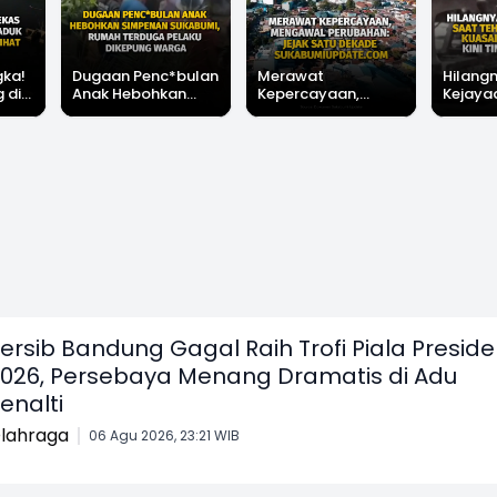
ka!
Dugaan Penc*bulan
Merawat
Hilangn
 di
Anak Hebohkan
Kepercayaan,
Kejaya
arian
Simpenan
Mengawal
Paraka
t
Sukabumi, Rumah
Perubahan: Jejak
Kuasai 
Terduga Pelaku
Satu Dekade
Kini Ti
Dikepung Warga
Sukabumiupdate.com
ersib Bandung Gagal Raih Trofi Piala Presid
026, Persebaya Menang Dramatis di Adu
enalti
lahraga
06 Agu 2026, 23:21 WIB