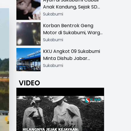
Khusus
Anak Kandung, Sejak SD
Hingga SMA
Sukabumi
Korban Bentrok Geng
Motor di Sukabumi, Warga
dan Sopir Tangki
Sukabumi
Pertamina Kena Bacok
KKU Angkot 09 Sukabumi
Minta Dishub Jabar
Tertibkan Trayek Ciawi-
Sukabumi
Cicurug: Ancam Mogok
Narik
VIDEO