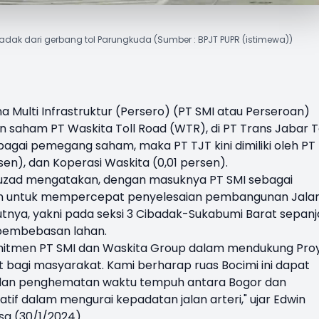
adak dari gerbang tol Parungkuda (Sumber : BPJT PUPR (istimewa))
a Multi Infrastruktur (Persero) (
PT SMI
atau Perseroan)
sen saham
PT Waskita Toll Road
(WTR), di PT Trans Jabar T
agai pemegang saham, maka PT TJT kini dimiliki oleh PT
en), dan Koperasi Waskita (0,01 persen).
ruzad mengatakan, dengan masuknya PT SMI sebagai
an untuk mempercepat penyelesaian pembangunan Jala
tnya, yakni pada seksi 3
Cibadak-Sukabumi Barat
sepanj
p pembebasan lahan.
komitmen PT SMI dan Waskita Group dalam mendukung Pro
 bagi masyarakat. Kami berharap ruas Bocimi ini dapat
, dan penghematan waktu tempuh antara Bogor dan
natif dalam mengurai kepadatan jalan arteri," ujar Edwin
asa (30/1/2024).