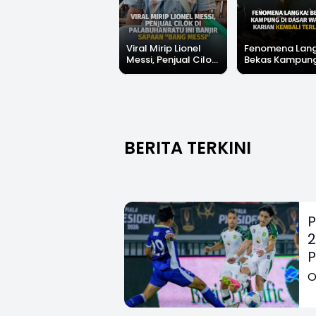
Festival Ekstrem
Viral Mirip Lionel
Fenomena Lang
San Fermín, Ribuan
Messi, Penjual Cilok
Bekas Kampung
Orang Berlari 875
di Palabuhanratu Ini
Dasar Waduk K
Meter Dikejar
Banjir Sapaan "Bang
Kembali Terliha
Kawanan Banteng
Messi"
BERITA TERKINI
P
2
P
O