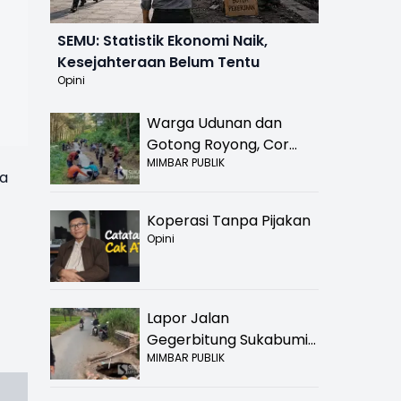
SEMU: Statistik Ekonomi Naik,
Kesejahteraan Belum Tentu
Opini
Warga Udunan dan
Gotong Royong, Cor
MIMBAR PUBLIK
Jalan Hancur di
na
Nyalindung Sukabumi
Koperasi Tanpa Pijakan
Opini
Lapor Jalan
Gegerbitung Sukabumi
MIMBAR PUBLIK
Bolong! Bahaya Bagi
Pengendara