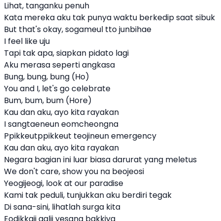
Lihat, tanganku penuh
Kata mereka aku tak punya waktu berkedip saat sibuk
But that's okay, sogameul tto junbihae
I feel like uju
Tapi tak apa, siapkan pidato lagi
Aku merasa seperti angkasa
Bung, bung, bung (Ho)
You and I, let's go celebrate
Bum, bum, bum (Hore)
Kau dan aku, ayo kita rayakan
I sangtaeneun eomcheongna
Ppikkeutppikkeut teojineun emergency
Kau dan aku, ayo kita rayakan
Negara bagian ini luar biasa darurat yang meletus
We don't care, show you na beojeosi
Yeogijeogi, look at our paradise
Kami tak peduli, tunjukkan aku berdiri tegak
Di sana-sini, lihatlah surga kita
Eodikkaji galji yesang bakkiya