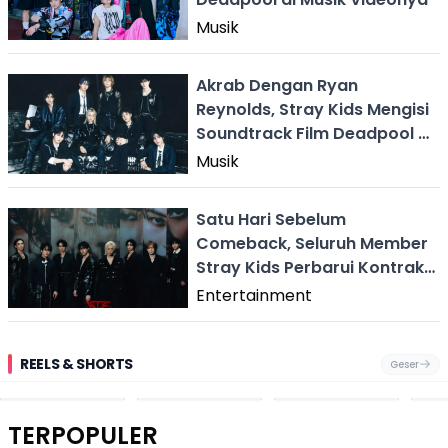
Musik
Akrab Dengan Ryan
Reynolds, Stray Kids Mengisi
Soundtrack Film Deadpool &
Wolverine
Musik
Satu Hari Sebelum
Comeback, Seluruh Member
Stray Kids Perbarui Kontrak
dengan Agensi
Entertainment
REELS & SHORTS
Geser
Festival Ekstrem
Viral Mirip Lionel
Fenomena
Dug
San Fermín,
Messi, Penjual
Langka! Bekas
Pen
Ribuan Orang
Cilok di
Kampung di
Heb
Berlari 875 Meter
Palabuhanratu Ini
Dasar Waduk
Sim
Dikejar Kawanan
Banjir Sapaan
Karian Kembali
Suk
TERPOPULER
Banteng
"Bang Messi"
Terlihat
Terd
Dik