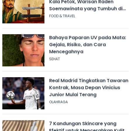
Kala Petok, Warisan Raden
Soemawinata yang Tumbuh di
Sukabumi
FOOD & TRAVEL
Bahaya Paparan UV pada Mata:
Gejala, Risiko, dan Cara
Mencegahnya
SEHAT
Real Madrid Tingkatkan Tawaran
Kontrak, Masa Depan Vinicius
Junior Mulai Terang
OLAHRAGA
7 Kandungan Skincare yang
Efektif untuk Mencerahkan Kulit