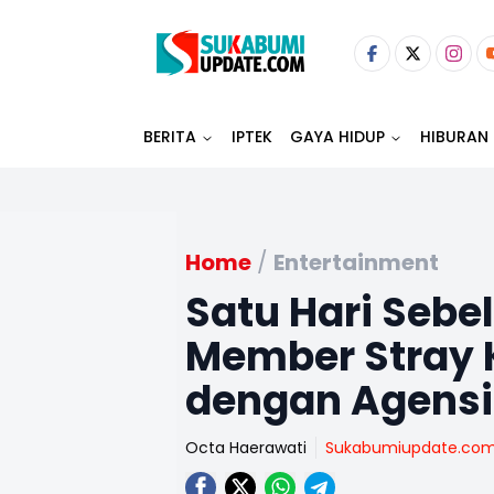
BERITA
IPTEK
GAYA HIDUP
HIBURAN
Home
/
Entertainment
Satu Hari Seb
Member Stray K
dengan Agensi
Octa Haerawati
Sukabumiupdate.co