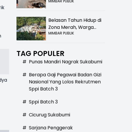
MIMBAR PUBLIK
Bolong! Bahaya Bagi
ik
Pengendara
Belasan Tahun Hidup di
Zona Merah, Warga
MIMBAR PUBLIK
Kampung Nangewer
n
Purabaya Masih
Menanti Kepastian
TAG POPULER
Relokasi
#
Punas Mandiri Nagrak Sukabumi
#
Berapa Gaji Pegawai Badan Gizi
dya
Nasional Yang Lolos Rekrutmen
Sppi Batch 3
#
Sppi Batch 3
#
Cicurug Sukabumi
#
Sarjana Penggerak