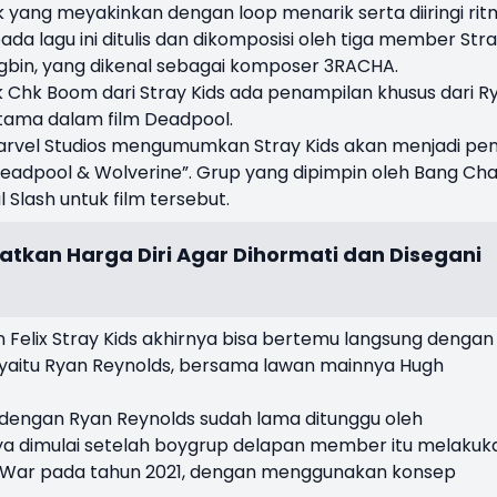
 yang meyakinkan dengan loop menarik serta diiringi ri
pada lagu ini ditulis dan dikomposisi oleh tiga member Str
ngbin, yang dikenal sebagai komposer 3RACHA.
k Chk Boom dari Stray Kids ada penampilan khusus dari R
tama dalam film Deadpool.
, Marvel Studios mengumumkan Stray Kids akan menjadi pen
“Deadpool & Wolverine”. Grup yang dipimpin oleh Bang Ch
Slash untuk film tersebut.
atkan Harga Diri Agar Dihormati dan Disegani
n Felix Stray Kids akhirnya bisa bertemu langsung dengan
 yaitu Ryan Reynolds, bersama lawan mainnya Hugh
dengan Ryan Reynolds sudah lama ditunggu oleh
ya dimulai setelah boygrup delapan member itu melakuk
 War pada tahun 2021, dengan menggunakan konsep