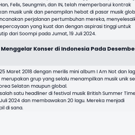
Han, Felix, Seungmin, dan IN, telah memperbarui kontrak
an musik unik dan penampilan hebat di pasar musik glob
ncanakan perjalanan pertumbuhan mereka, menyelesai
percayaan yang kuat dan dengan aspirasi tinggi untuk
tip dari Soompi pada Jumat, 19 Juli 2024.
n Menggelar Konser di Indonesia Pada Desembe
5 Maret 2018 dengan merilis mini album I Am Not dan la
a merupakan grup yang selalu menampilkan musik unik se
orea Selatan maupun global.
i salah satu headliner di festival musik British Summer Tim
4 Juli 2024 dan membawakan 20 lagu. Mereka menjadi
l di sana.