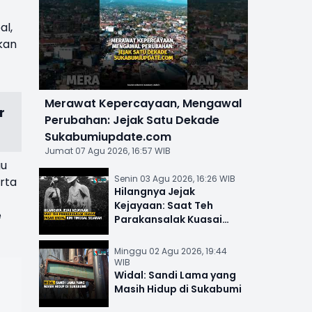
al,
kan
Merawat Kepercayaan, Mengawal
r
Perubahan: Jejak Satu Dekade
Sukabumiupdate.com
Jumat 07 Agu 2026, 16:57 WIB
gu
Senin 03 Agu 2026, 16:26 WIB
rta
Hilangnya Jejak
Kejayaan: Saat Teh
e
Parakansalak Kuasai
Pasar Eropa, Kini Tinggal
Sejarah
Minggu 02 Agu 2026, 19:44
WIB
Widal: Sandi Lama yang
Masih Hidup di Sukabumi