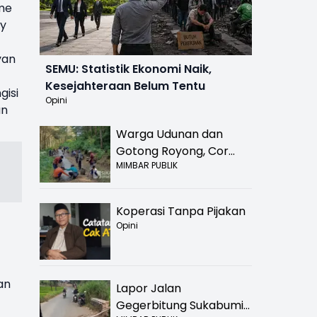
tme
ay
yan
SEMU: Statistik Ekonomi Naik,
Kesejahteraan Belum Tentu
gisi
Opini
an
Warga Udunan dan
Gotong Royong, Cor
MIMBAR PUBLIK
Jalan Hancur di
Nyalindung Sukabumi
Koperasi Tanpa Pijakan
Opini
an
Lapor Jalan
Gegerbitung Sukabumi