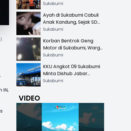
Resmi di 13 Lokasi Wisata,
Sukabumi
Petugas Pakai Rompi
Ayah di Sukabumi Cabuli
Khusus
Anak Kandung, Sejak SD
Hingga SMA
Sukabumi
s)
Korban Bentrok Geng
Motor di Sukabumi, Warga
dan Sopir Tangki
Sukabumi
Pertamina Kena Bacok
KKU Angkot 09 Sukabumi
Minta Dishub Jabar
8
Tertibkan Trayek Ciawi-
Sukabumi
Cicurug: Ancam Mogok
 IN,
Narik
VIDEO
is