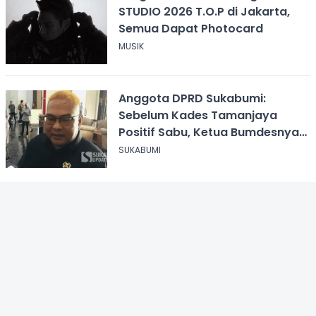
STUDIO 2026 T.O.P di Jakarta,
Semua Dapat Photocard
MUSIK
Anggota DPRD Sukabumi:
Sebelum Kades Tamanjaya
Positif Sabu, Ketua Bumdesnya
Juga Terjerat Dugaan Narkoba
SUKABUMI