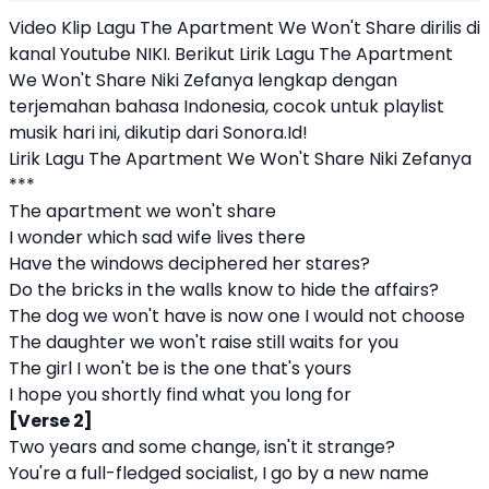
Video Klip Lagu The Apartment We Won't Share dirilis di
kanal Youtube NIKI. Berikut Lirik Lagu The Apartment
We Won't Share Niki Zefanya lengkap dengan
terjemahan bahasa Indonesia, cocok untuk playlist
musik hari ini, dikutip dari
Sonora.Id
!
Lirik Lagu The Apartment We Won't Share Niki Zefanya
***
The apartment we won't share
I wonder which sad wife lives there
Have the windows deciphered her stares?
Do the bricks in the walls know to hide the affairs?
The dog we won't have is now one I would not choose
The daughter we won't raise still waits for you
The girl I won't be is the one that's yours
I hope you shortly find what you long for
[Verse 2]
Two years and some change, isn't it strange?
You're a full-fledged socialist, I go by a new name