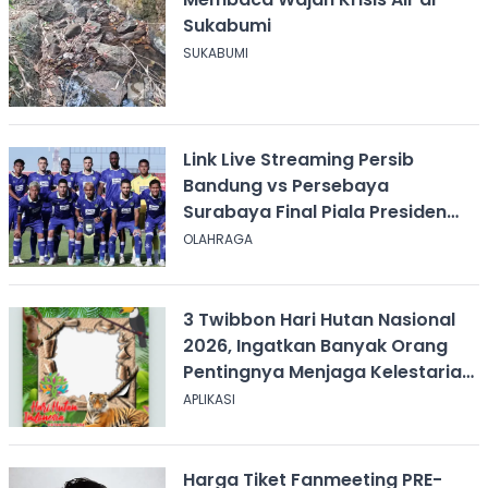
Sukabumi
SUKABUMI
Link Live Streaming Persib
Bandung vs Persebaya
Surabaya Final Piala Presiden
2026, Kick-off Pukul 20.00 WIB
OLAHRAGA
3 Twibbon Hari Hutan Nasional
2026, Ingatkan Banyak Orang
Pentingnya Menjaga Kelestarian
Hutan
APLIKASI
Harga Tiket Fanmeeting PRE-