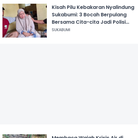
Kisah Pilu Kebakaran Nyalindung
Sukabumi: 3 Bocah Berpulang
Bersama Cita-cita Jadi Polisi
dan Guru
SUKABUMI
Membaca Wajah Krisis Air di