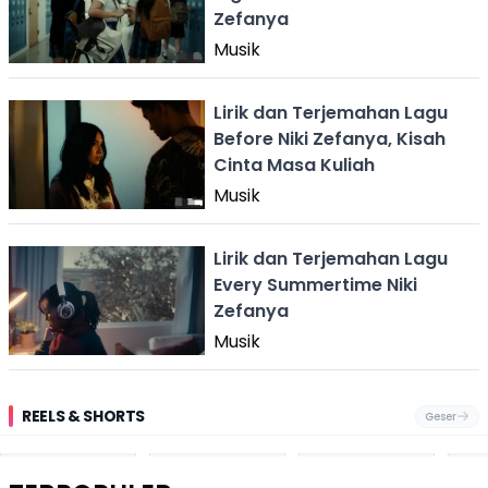
Zefanya
Musik
Lirik dan Terjemahan Lagu
Before Niki Zefanya, Kisah
Cinta Masa Kuliah
Musik
Lirik dan Terjemahan Lagu
Every Summertime Niki
Zefanya
Musik
REELS & SHORTS
Geser
Festival Ekstrem
Viral Mirip Lionel
Fenomena
Dug
San Fermín,
Messi, Penjual
Langka! Bekas
Pen
Ribuan Orang
Cilok di
Kampung di
Heb
Berlari 875 Meter
Palabuhanratu Ini
Dasar Waduk
Sim
Dikejar Kawanan
Banjir Sapaan
Karian Kembali
Suk