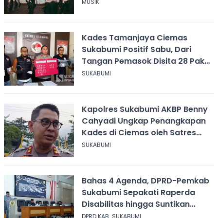
MUSIK
Kades Tamanjaya Ciemas
Sukabumi Positif Sabu, Dari
Tangan Pemasok Disita 28 Paket
Narkoba
SUKABUMI
Kapolres Sukabumi AKBP Benny
Cahyadi Ungkap Penangkapan
Kades di Ciemas oleh Satres
Narkoba
SUKABUMI
Bahas 4 Agenda, DPRD-Pemkab
Sukabumi Sepakati Raperda
Disabilitas hingga Suntikan
Modal Perum Pesona Wisata
DPRD KAB. SUKABUMI