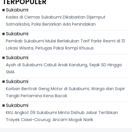
TERPOPULER
Banteng
"Bang Messi"
Terlihat
Terd
Dik
Sukabumi
Kades di Ciemas Sukabumi Dikabarkan Dijemput
Satnarkoba, Polisi Benarkan Ada Penindakan
Sukabumi
Pemkab Sukabumi Mulai Berlakukan Tarif Parkir Resmi di 13
Lokasi Wisata, Petugas Pakai Rompi Khusus
Sukabumi
Ayah di Sukabumi Cabuli Anak Kandung, Sejak SD Hingga
SMA
Sukabumi
Korban Bentrok Geng Motor di Sukabumi, Warga dan Sopir
Tangki Pertamina Kena Bacok
Sukabumi
KKU Angkot 09 Sukabumi Minta Dishub Jabar Tertibkan
Trayek Ciawi-Cicurug: Ancam Mogok Narik