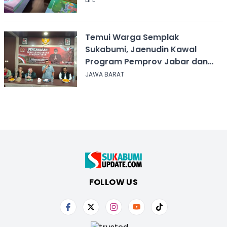
Temui Warga Semplak
Sukabumi, Jaenudin Kawal
Program Pemprov Jabar dan
Serap Aspirasi
JAWA BARAT
FOLLOW US