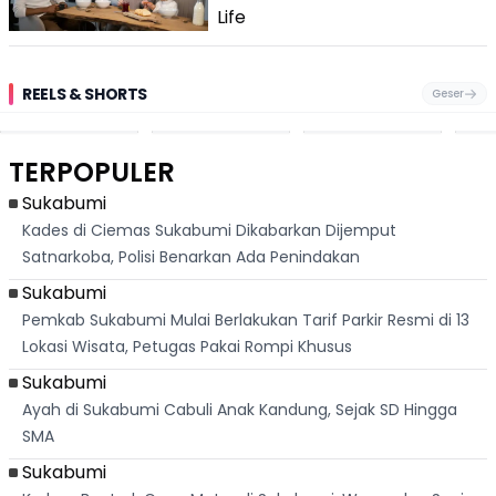
Life
REELS & SHORTS
Geser
Pantai
Suami Nikita Willy
Kakek 90 Tahun
Fest
Cikembang,
Kembali Jadi
Kibarkan Bendera
San 
Destinasi Wisata
Sorotan, Imami
Merah Putih
Rib
Asri Di Sukabumi,
Salat Jumat Di
Sambil Nyanyikan
Berl
Hanya 40 Menit
Kanada
Lagu Indonesia
Dike
TERPOPULER
Dari
Raya
Ban
Palabuhanratu
Sukabumi
Kades di Ciemas Sukabumi Dikabarkan Dijemput
Satnarkoba, Polisi Benarkan Ada Penindakan
Sukabumi
Pemkab Sukabumi Mulai Berlakukan Tarif Parkir Resmi di 13
Lokasi Wisata, Petugas Pakai Rompi Khusus
Sukabumi
Ayah di Sukabumi Cabuli Anak Kandung, Sejak SD Hingga
SMA
Sukabumi