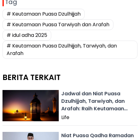
Tag
# Keutamaan Puasa Dzulhijjah
# Keutamaan Puasa Tarwiyah dan Arafah
# idul adha 2025
# Keutamaan Puasa Dzulhijjah, Tarwiyah, dan
Arafah
BERITA TERKAIT
Jadwal dan Niat Puasa
Dzulhijjah, Tarwiyah, dan
Arafah: Raih Keutamaan
Menjelang Idul Adha
Life
Niat Puasa Qadha Ramadan