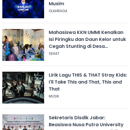
Musim
OLAHRAGA
Mahasiswa KKN UMMI Kenalkan
Isi Piringku dan Daun Kelor untuk
Cegah Stunting di Desa
Calingcing
SEHAT
Lirik Lagu THIS & THAT Stray Kids:
I'll Take This and That, This and
That
MUSIK
Sekretaris Disdik Jabar:
Beasiswa Nusa Putra University