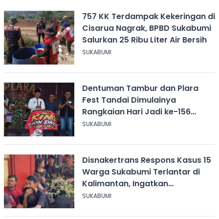
757 KK Terdampak Kekeringan di
Cisarua Nagrak, BPBD Sukabumi
Salurkan 25 Ribu Liter Air Bersih
SUKABUMI
Dentuman Tambur dan Plara
Fest Tandai Dimulainya
Rangkaian Hari Jadi ke-156
Kabupaten Sukabumi
SUKABUMI
Disnakertrans Respons Kasus 15
Warga Sukabumi Terlantar di
Kalimantan, Ingatkan
Pentingnya Perjanjian Kerja
SUKABUMI