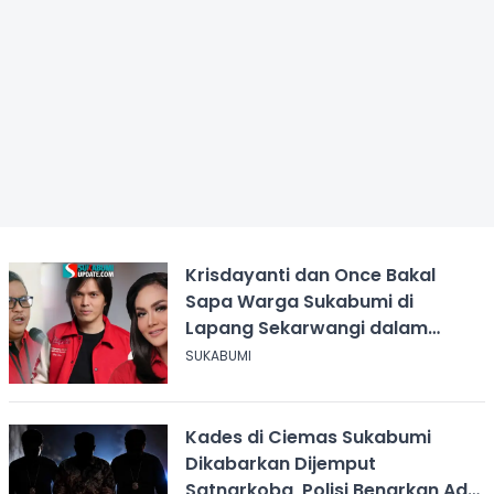
Krisdayanti dan Once Bakal
Sapa Warga Sukabumi di
Lapang Sekarwangi dalam
Rangka Hari ASI Sedunia
SUKABUMI
Kades di Ciemas Sukabumi
Dikabarkan Dijemput
Satnarkoba, Polisi Benarkan Ada