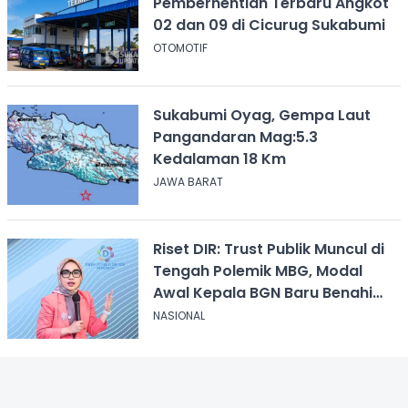
Pemberhentian Terbaru Angkot
02 dan 09 di Cicurug Sukabumi
OTOMOTIF
Sukabumi Oyag, Gempa Laut
Pangandaran Mag:5.3
Kedalaman 18 Km
JAWA BARAT
Riset DIR: Trust Publik Muncul di
Tengah Polemik MBG, Modal
Awal Kepala BGN Baru Benahi
Program
NASIONAL