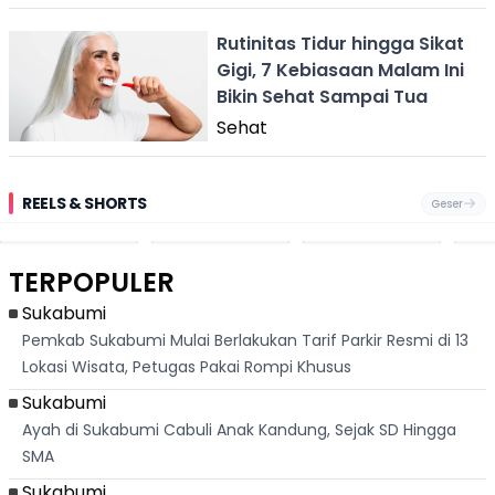
Rutinitas Tidur hingga Sikat
Gigi, 7 Kebiasaan Malam Ini
Bikin Sehat Sampai Tua
Sehat
REELS & SHORTS
Geser
Festival Ekstrem
Viral Mirip Lionel
Fenomena
Dug
San Fermín,
Messi, Penjual
Langka! Bekas
Pen
Ribuan Orang
Cilok di
Kampung di
Heb
Berlari 875 Meter
Palabuhanratu Ini
Dasar Waduk
Sim
Dikejar Kawanan
Banjir Sapaan
Karian Kembali
Suk
TERPOPULER
Banteng
"Bang Messi"
Terlihat
Terd
Dik
Sukabumi
Pemkab Sukabumi Mulai Berlakukan Tarif Parkir Resmi di 13
Lokasi Wisata, Petugas Pakai Rompi Khusus
Sukabumi
Ayah di Sukabumi Cabuli Anak Kandung, Sejak SD Hingga
SMA
Sukabumi