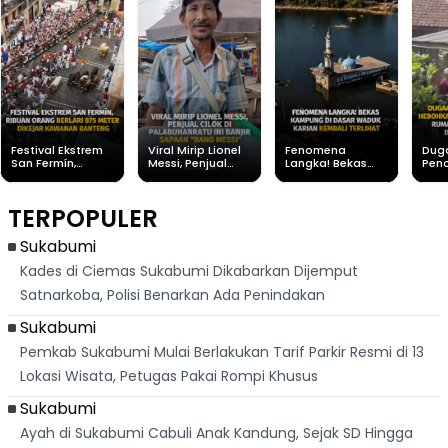
Festival Ekstrem
Viral Mirip Lionel
Fenomena
Dug
San Fermín,
Messi, Penjual
Langka! Bekas
Pen
Ribuan Orang
Cilok di
Kampung di
Heb
Berlari 875 Meter
Palabuhanratu Ini
Dasar Waduk
Sim
Dikejar Kawanan
Banjir Sapaan
Karian Kembali
Suk
TERPOPULER
Banteng
"Bang Messi"
Terlihat
Terd
Dik
Sukabumi
Kades di Ciemas Sukabumi Dikabarkan Dijemput
Satnarkoba, Polisi Benarkan Ada Penindakan
Sukabumi
Pemkab Sukabumi Mulai Berlakukan Tarif Parkir Resmi di 13
Lokasi Wisata, Petugas Pakai Rompi Khusus
Sukabumi
Ayah di Sukabumi Cabuli Anak Kandung, Sejak SD Hingga