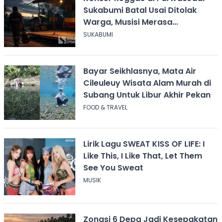
Sukabumi Batal Usai Ditolak
Warga, Musisi Merasa
Didiskreditkan
SUKABUMI
Bayar Seikhlasnya, Mata Air
Cileuleuy Wisata Alam Murah di
Subang Untuk Libur Akhir Pekan
FOOD & TRAVEL
Lirik Lagu SWEAT KISS OF LIFE: I
Like This, I Like That, Let Them
See You Sweat
MUSIK
Zonasi 6 Depa Jadi Kesepakatan