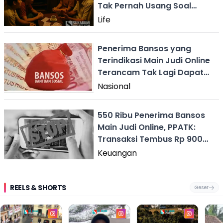
Tak Pernah Usang Soal
Candu & Kerugian yang
Life
Selalu Relevan
Penerima Bansos yang
Terindikasi Main Judi Online
Terancam Tak Lagi Dapat
Bantuan
Nasional
550 Ribu Penerima Bansos
Main Judi Online, PPATK:
Transaksi Tembus Rp 900
Miliar
Keuangan
REELS & SHORTS
Geser