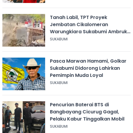
Tanah Labil, TPT Proyek
Jembatan Cikalomeran
Warungkiara Sukabumi Ambruk
Saat Pengurugan
SUKABUMI
Pasca Marwan Hamami, Golkar
Sukabumi Didorong Lahirkan
Pemimpin Muda Loyal
SUKABUMI
Pencurian Baterai BTS di
Bangbayang Cicurug Gagal,
Pelaku Kabur Tinggalkan Mobil
SUKABUMI