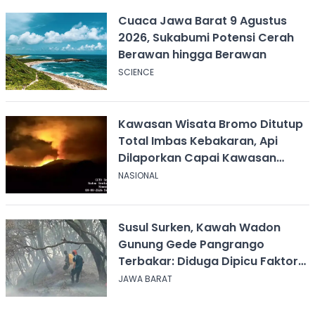
Cuaca Jawa Barat 9 Agustus
2026, Sukabumi Potensi Cerah
Berawan hingga Berawan
SCIENCE
Kawasan Wisata Bromo Ditutup
Total Imbas Kebakaran, Api
Dilaporkan Capai Kawasan
Sabana
NASIONAL
Susul Surken, Kawah Wadon
Gunung Gede Pangrango
Terbakar: Diduga Dipicu Faktor
Alam
JAWA BARAT