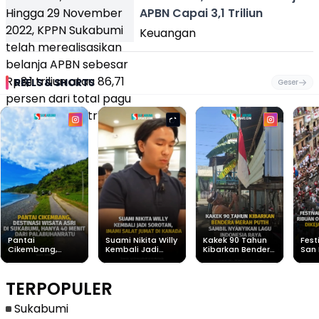
APBN Capai 3,1 Triliun
Keuangan
REELS & SHORTS
Geser
Pantai
Suami Nikita Willy
Kakek 90 Tahun
Fest
Cikembang,
Kembali Jadi
Kibarkan Bendera
San 
Destinasi Wisata
Sorotan, Imami
Merah Putih
Rib
Asri Di Sukabumi,
Salat Jumat Di
Sambil Nyanyikan
Berl
Hanya 40 Menit
Kanada
Lagu Indonesia
Dike
TERPOPULER
Dari
Raya
Ban
Palabuhanratu
Sukabumi