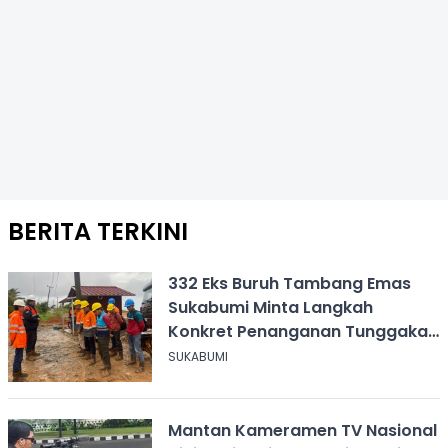
BERITA TERKINI
332 Eks Buruh Tambang Emas
Sukabumi Minta Langkah
Konkret Penanganan Tunggakan
Gaji Rp8,4 Miliar
SUKABUMI
Mantan Kameramen TV Nasional