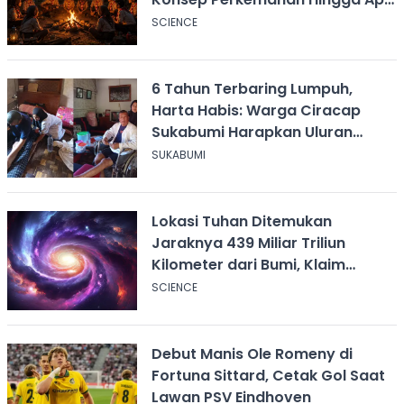
Unggun
SCIENCE
6 Tahun Terbaring Lumpuh,
Harta Habis: Warga Ciracap
Sukabumi Harapkan Uluran
Tangan KDM
SUKABUMI
Lokasi Tuhan Ditemukan
Jaraknya 439 Miliar Triliun
Kilometer dari Bumi, Klaim
Ilmuwan Harvard
SCIENCE
Debut Manis Ole Romeny di
Fortuna Sittard, Cetak Gol Saat
Lawan PSV Eindhoven