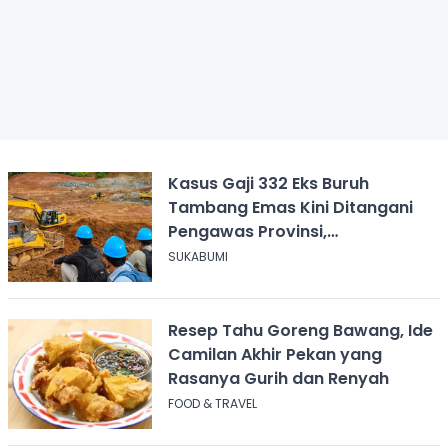
Kasus Gaji 332 Eks Buruh
Tambang Emas Kini Ditangani
Pengawas Provinsi,
Disnakertrans Sukabumi Terus
SUKABUMI
Dampingi
Resep Tahu Goreng Bawang, Ide
Camilan Akhir Pekan yang
Rasanya Gurih dan Renyah
FOOD & TRAVEL