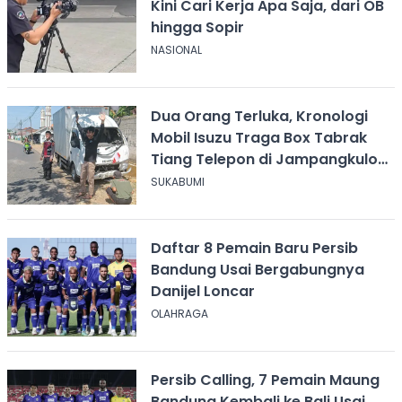
Kini Cari Kerja Apa Saja, dari OB
hingga Sopir
NASIONAL
Dua Orang Terluka, Kronologi
Mobil Isuzu Traga Box Tabrak
Tiang Telepon di Jampangkulon
Sukabumi
SUKABUMI
Daftar 8 Pemain Baru Persib
Bandung Usai Bergabungnya
Danijel Loncar
OLAHRAGA
Persib Calling, 7 Pemain Maung
Bandung Kembali ke Bali Usai