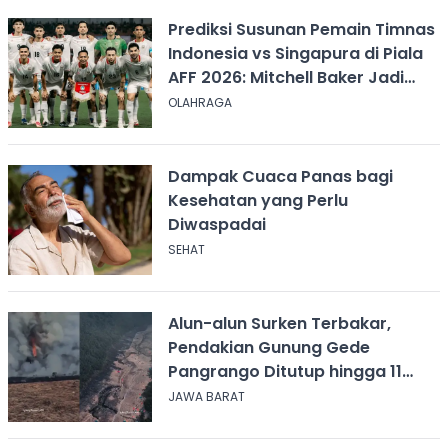
Prediksi Susunan Pemain Timnas
Indonesia vs Singapura di Piala
AFF 2026: Mitchell Baker Jadi
Andalan Lini Depan
OLAHRAGA
Dampak Cuaca Panas bagi
Kesehatan yang Perlu
Diwaspadai
SEHAT
Alun-alun Surken Terbakar,
Pendakian Gunung Gede
Pangrango Ditutup hingga 11
Agustus 2026
JAWA BARAT