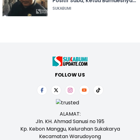
Positif Sabu, Ketua Bumdesnya
Juga Terjerat Dugaan Narkoba
SUKABUMI
FOLLOW US
ALAMAT:
Jln. KH. Ahmad Sanusi no 195
Kp. Kebon Manggu, Kelurahan Sukakarya
Kecamatan Warudoyong