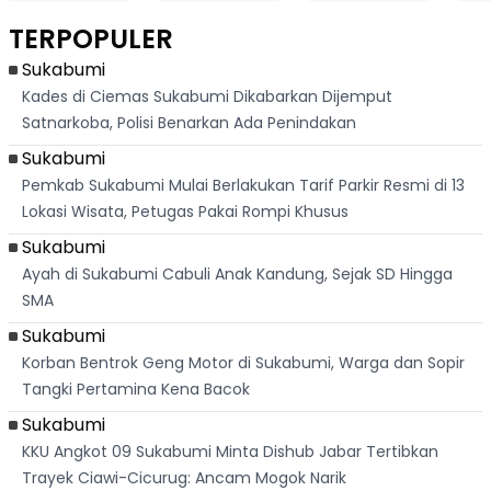
Berlari 875 Meter
Palabuhanratu Ini
Dasar Waduk
Sim
Dikejar Kawanan
Banjir Sapaan
Karian Kembali
Suk
TERPOPULER
Banteng
"Bang Messi"
Terlihat
Terd
Dik
Sukabumi
Kades di Ciemas Sukabumi Dikabarkan Dijemput
Satnarkoba, Polisi Benarkan Ada Penindakan
Sukabumi
Pemkab Sukabumi Mulai Berlakukan Tarif Parkir Resmi di 13
Lokasi Wisata, Petugas Pakai Rompi Khusus
Sukabumi
Ayah di Sukabumi Cabuli Anak Kandung, Sejak SD Hingga
SMA
Sukabumi
Korban Bentrok Geng Motor di Sukabumi, Warga dan Sopir
Tangki Pertamina Kena Bacok
Sukabumi
KKU Angkot 09 Sukabumi Minta Dishub Jabar Tertibkan
Trayek Ciawi-Cicurug: Ancam Mogok Narik