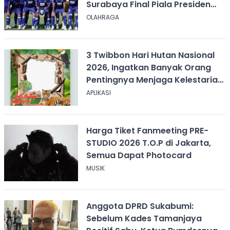
Surabaya Final Piala Presiden
2026, Kick-off Pukul 20.00 WIB
OLAHRAGA
3 Twibbon Hari Hutan Nasional
2026, Ingatkan Banyak Orang
Pentingnya Menjaga Kelestarian
Hutan
APLIKASI
Harga Tiket Fanmeeting PRE-
STUDIO 2026 T.O.P di Jakarta,
Semua Dapat Photocard
MUSIK
Anggota DPRD Sukabumi:
Sebelum Kades Tamanjaya