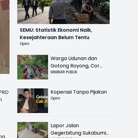
SEMU: Statistik Ekonomi Naik,
Kesejahteraan Belum Tentu
Opini
Warga Udunan dan
Gotong Royong, Cor
MIMBAR PUBLIK
Jalan Hancur di
Nyalindung Sukabumi
Koperasi Tanpa Pijakan
DPRD
Opini
n
Lapor Jalan
Gegerbitung Sukabumi
ng