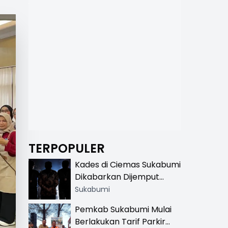
TERPOPULER
Kades di Ciemas Sukabumi
Dikabarkan Dijemput
Satnarkoba, Polisi
Sukabumi
Benarkan Ada Penindakan
Pemkab Sukabumi Mulai
Berlakukan Tarif Parkir