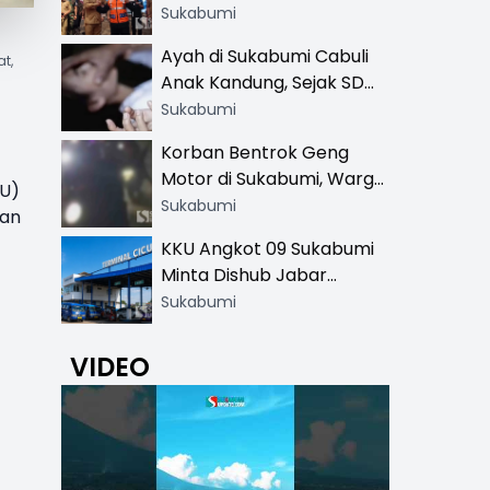
Resmi di 13 Lokasi Wisata,
Sukabumi
Petugas Pakai Rompi
Ayah di Sukabumi Cabuli
t,
Khusus
Anak Kandung, Sejak SD
Hingga SMA
Sukabumi
Korban Bentrok Geng
Motor di Sukabumi, Warga
TU)
dan Sopir Tangki
Sukabumi
tan
Pertamina Kena Bacok
KKU Angkot 09 Sukabumi
Minta Dishub Jabar
Tertibkan Trayek Ciawi-
Sukabumi
Cicurug: Ancam Mogok
Narik
VIDEO