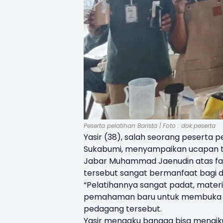
Peserta pelatihan Barista | Foto : dok.peserta
Yasir (38), salah seorang peserta 
Sukabumi, menyampaikan ucapan t
Jabar Muhammad Jaenudin atas fasil
tersebut sangat bermanfaat bagi d
“Pelatihannya sangat padat, mate
pemahaman baru untuk membuka usa
pedagang tersebut.
Yasir mengaku bangga bisa mengiku