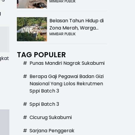
MIMBAR PUBLIK
Bolong! Bahaya Bagi
Pengendara
g
Belasan Tahun Hidup di
Zona Merah, Warga
MIMBAR PUBLIK
Kampung Nangewer
Purabaya Masih
Menanti Kepastian
TAG POPULER
Relokasi
gkat
#
Punas Mandiri Nagrak Sukabumi
#
Berapa Gaji Pegawai Badan Gizi
Nasional Yang Lolos Rekrutmen
Sppi Batch 3
#
Sppi Batch 3
#
Cicurug Sukabumi
#
Sarjana Penggerak