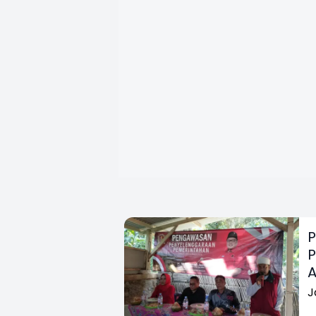
P
P
A
J