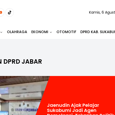
Kamis, 6 Agus
OLAHRAGA
EKONOMI
OTOMOTIF
DPRD KAB. SUKABU
 DPRD JABAR
Jaenudin Ajak Pelajar
Sukabumi Jadi Agen