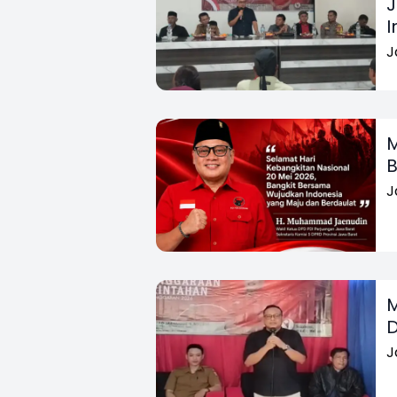
J
I
J
M
B
J
M
D
J