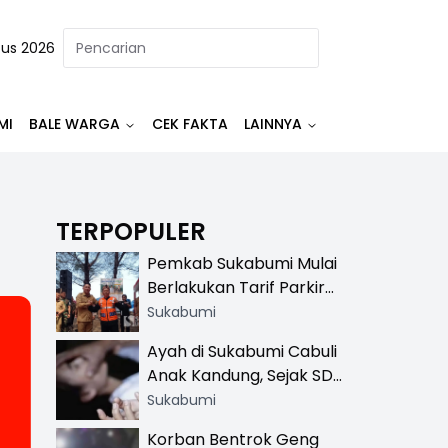
tus 2026
MI
BALE WARGA
CEK FAKTA
LAINNYA
TERPOPULER
Pemkab Sukabumi Mulai
Berlakukan Tarif Parkir
Resmi di 13 Lokasi Wisata,
Sukabumi
Petugas Pakai Rompi
Ayah di Sukabumi Cabuli
Khusus
Anak Kandung, Sejak SD
Hingga SMA
Sukabumi
Korban Bentrok Geng