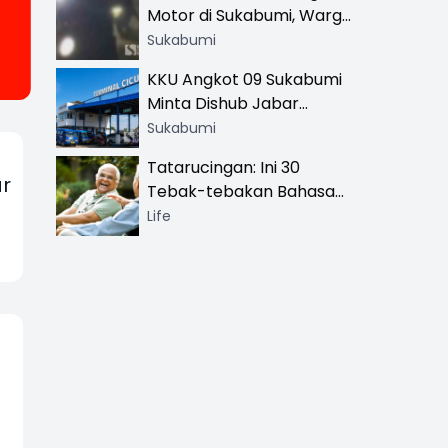
Motor di Sukabumi, Warga
dan Sopir Tangki
Sukabumi
Pertamina Kena Bacok
KKU Angkot 09 Sukabumi
Minta Dishub Jabar
Tertibkan Trayek Ciawi-
Sukabumi
Cicurug: Ancam Mogok
Tatarucingan: Ini 30
Narik
r
Tebak-tebakan Bahasa
Sunda yang Sangat
Life
Menghibur