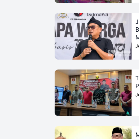
J
B
J
T
P
J
M