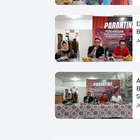
D
B
J
A
B
J