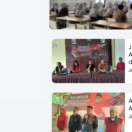
J
A
d
J
A
A
J