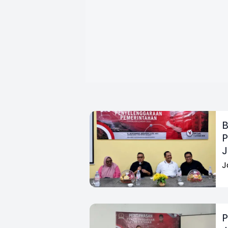
B
J
J
P