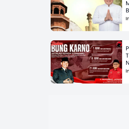
M
I
P
T
N
I